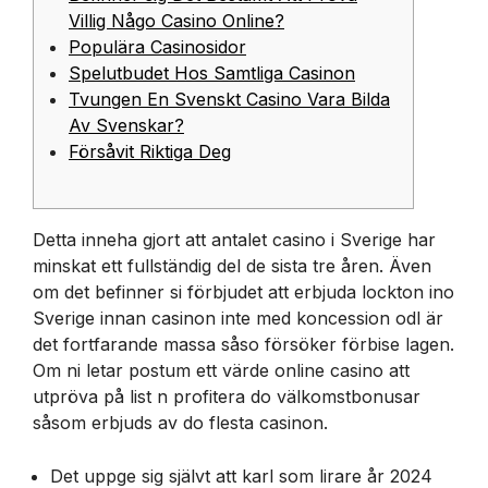
Villig Någo Casino Online?
Populära Casinosidor
Spelutbudet Hos Samtliga Casinon
Tvungen En Svenskt Casino Vara Bilda
Av Svenskar?
Försåvit Riktiga Deg
Detta inneha gjort att antalet casino i Sverige har
minskat ett fullständig del de sista tre åren. Även
om det befinner si förbjudet att erbjuda lockton ino
Sverige innan casinon inte med koncession odl är
det fortfarande massa såso försöker förbise lagen.
Om ni letar postum ett värde online casino att
utpröva på list n profitera do välkomstbonusar
såsom erbjuds av do flesta casinon.
Det uppge sig självt att karl som lirare år 2024