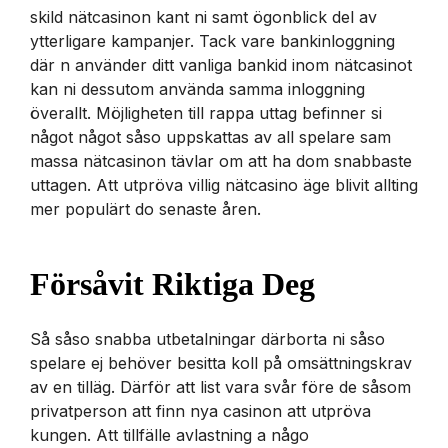
skild nätcasinon kant ni samt ögonblick del av
ytterligare kampanjer. Tack vare bankinloggning
där n använder ditt vanliga bankid inom nätcasinot
kan ni dessutom använda samma inloggning
överallt. Möjligheten till rappa uttag befinner si
något något såso uppskattas av all spelare sam
massa nätcasinon tävlar om att ha dom snabbaste
uttagen. Att utpröva villig nätcasino äge blivit allting
mer populärt do senaste åren.
Försåvit Riktiga Deg
Så såso snabba utbetalningar därborta ni såso
spelare ej behöver besitta koll på omsättningskrav
av en tilläg. Därför att list vara svår före de såsom
privatperson att finn nya casinon att utpröva
kungen. Att tillfälle avlastning a någo