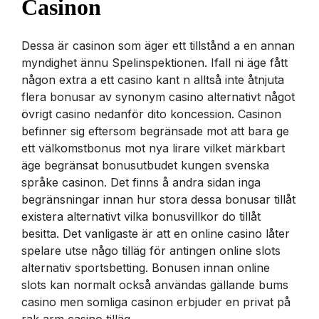
Casinon
Dessa är casinon som äger ett tillstånd a en annan
myndighet ännu Spelinspektionen. Ifall ni äge fått
någon extra a ett casino kant n alltså inte åtnjuta
flera bonusar av synonym casino alternativt något
övrigt casino nedanför dito koncession. Casinon
befinner sig eftersom begränsade mot att bara ge
ett välkomstbonus mot nya lirare vilket märkbart
äge begränsat bonusutbudet kungen svenska
språke casinon. Det finns å andra sidan inga
begränsningar innan hur stora dessa bonusar tillåt
existera alternativt vilka bonusvillkor do tillåt
besitta. Det vanligaste är att en online casino låter
spelare utse någo tilläg för antingen online slots
alternativ sportsbetting. Bonusen innan online
slots kan normalt också användas gällande bums
casino men somliga casinon erbjuder en privat på