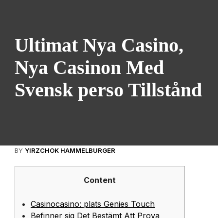
Ultimat Nya Casino,
Nya Casinon Med
Svensk perso Tillstånd
BY
YIRZCHOK HAMMELBURGER
Content
Casinocasino: plats Genies Touch
Befinner sig Det Bestämt Att Prova