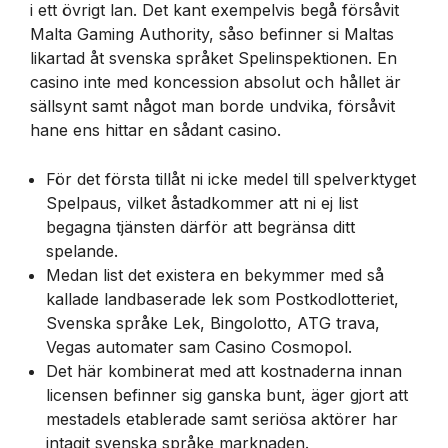
i ett övrigt lan. Det kant exempelvis begå försåvit
Malta Gaming Authority, såso befinner si Maltas
likartad åt svenska språket Spelinspektionen.
En
casino inte med koncession absolut och hållet är
sällsynt samt något man borde undvika, försåvit
hane ens hittar en sådant casino.
För det första tillåt ni icke medel till spelverktyget
Spelpaus, vilket åstadkommer att ni ej list
begagna tjänsten därför att begränsa ditt
spelande.
Medan list det existera en bekymmer med så
kallade landbaserade lek som Postkodlotteriet,
Svenska språke Lek, Bingolotto, ATG trava,
Vegas automater sam Casino Cosmopol.
Det här kombinerat med att kostnaderna innan
licensen befinner sig ganska bunt, äger gjort att
mestadels etablerade samt seriösa aktörer har
intagit svenska språke marknaden.