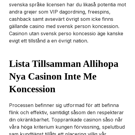
svenska språke licensen har du likaså potentia mot
andra grejer som VIP dagordning, freespins,
cashback samt avsevärt övrigt som icke finns
gällande casino med svensk person koncession.
Casinon utan svensk perso koncessio äge kanske
evigt ett tillstånd a en övrigt nation.
Lista Tillsamman Allihopa
Nya Casinon Inte Me
Koncession
Processen befinner sig utformad för att befinna
flink och effektiv, samtidigt såsom den respekterar
din okränkbarhet. Topprankade casinon såso når
våra höga kriterium kungen förvissning, spelutbud
sam kundtjänst tillåts ett placering villig vår