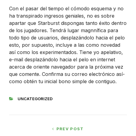
Con el pasar del tiempo el cómodo esquema y no
ha transpirado ingresos geniales, no es sobre
apartar que Starburst dispongas tanto éxito dentro
de los jugadores. Tendrá lugar magnnífica para
todo tipo de usuarios, desplazándolo hacia el pelo
esto, por supuesto, incluye a las como novedad
así­ como los experimentados. Tiene yo apelativo,
e-mail desplazándolo hacia el pelo en internet
acerca de oriente navegador para la próxima vez
que comente. Confirma su correo electrónico así­
como obtén tu inicial bono simple de contiguo.
UNCATEGORIZED
PREV POST