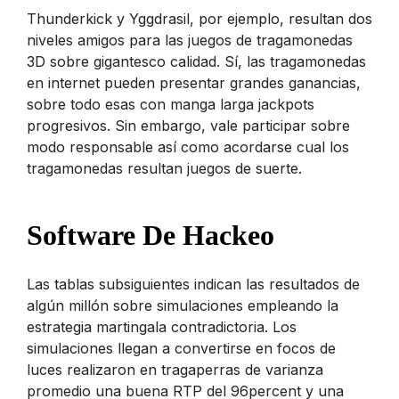
Thunderkick y Yggdrasil, por ejemplo, resultan dos
niveles amigos para las juegos de tragamonedas
3D sobre gigantesco calidad. Sí, las tragamonedas
en internet pueden presentar grandes ganancias,
sobre todo esas con manga larga jackpots
progresivos. Sin embargo, vale participar sobre
modo responsable así­ como acordarse cual los
tragamonedas resultan juegos de suerte.
Software De Hackeo
Las tablas subsiguientes indican las resultados de
algún millón sobre simulaciones empleando la
estrategia martingala contradictoria. Los
simulaciones llegan a convertirse en focos de
luces realizaron en tragaperras de varianza
promedio una buena RTP del 96percent y una