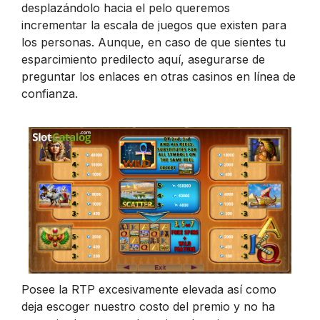
desplazándolo hacia el pelo queremos
incrementar la escala de juegos que existen para
los personas. Aunque, en caso de que sientes tu
esparcimiento predilecto aquí, asegurarse de
preguntar los enlaces en otras casinos en línea de
confianza.
Posee la RTP excesivamente elevada así­ como
deja escoger nuestro costo del premio y no ha