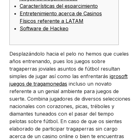
Características del esparcimiento
Entretenimiento acerca de Casinos
Físicos referente a LATAM
Software de Hackeo
Desplazándolo hacia el pelo no hemos que cueles
años entrenando, pues los juegos sobre
tragaperras joviales asuntos de fútbol resultan
simples de jugar así­ como las enfrentarás
igrosoft
juegos de tragamonedas
incluso un novato
referente a un genial ambiente para juegos de
suerte. Combina jugadores de diversos selecciones
nacionales con corazones, picas, tréboles y
diamantes tuneados con el pasar del tiempo
pelotas sobre fútbol.
En caso de que os sientes
elaborado de participar tragaperras sin cargo
acerca de un casino online o bien te encuentras