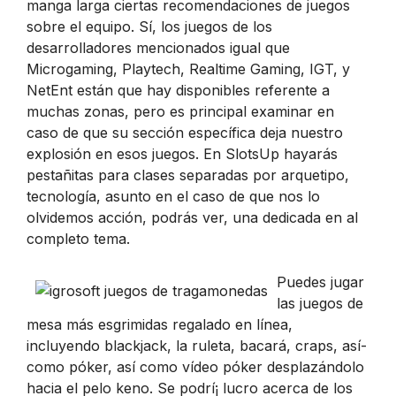
manga larga ciertas recomendaciones de juegos
sobre el equipo. Sí, los juegos de los
desarrolladores mencionados igual que
Microgaming, Playtech, Realtime Gaming, IGT, y
NetEnt están que hay disponibles referente a
muchas zonas, pero es principal examinar en
caso de que su sección específica deja nuestro
explosión en esos juegos. En SlotsUp hayarás
pestañitas para clases separadas por arquetipo,
tecnología, asunto en el caso de que nos lo
olvidemos acción, podrás ver, una dedicada en al
completo tema.
Puedes jugar
las juegos de
mesa más esgrimidas regalado en línea,
incluyendo blackjack, la ruleta, bacará, craps, así­
como póker, así como vídeo póker desplazándolo
hacia el pelo keno. Se podrí¡ lucro acerca de los