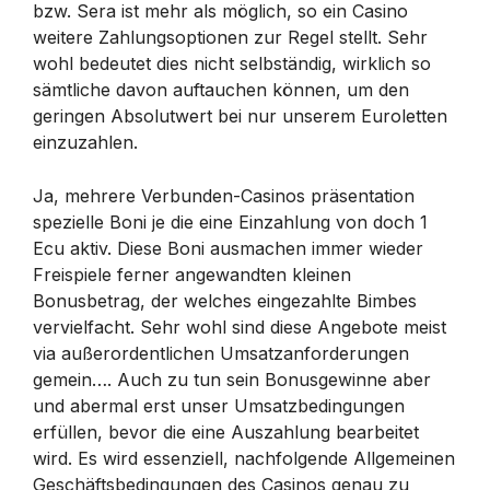
bzw. Sera ist mehr als möglich, so ein Casino
weitere Zahlungsoptionen zur Regel stellt. Sehr
wohl bedeutet dies nicht selbständig, wirklich so
sämtliche davon auftauchen können, um den
geringen Absolutwert bei nur unserem Euroletten
einzuzahlen.
Ja, mehrere Verbunden-Casinos präsentation
spezielle Boni je die eine Einzahlung von doch 1
Ecu aktiv. Diese Boni ausmachen immer wieder
Freispiele ferner angewandten kleinen
Bonusbetrag, der welches eingezahlte Bimbes
vervielfacht. Sehr wohl sind diese Angebote meist
via außerordentlichen Umsatzanforderungen
gemein…. Auch zu tun sein Bonusgewinne aber
und abermal erst unser Umsatzbedingungen
erfüllen, bevor die eine Auszahlung bearbeitet
wird. Es wird essenziell, nachfolgende Allgemeinen
Geschäftsbedingungen des Casinos genau zu