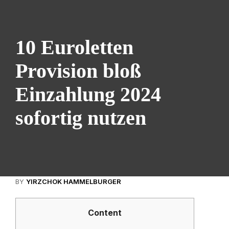
10 Euroletten
Provision bloß
Einzahlung 2024
sofortig nutzen
BY
YIRZCHOK HAMMELBURGER
Content