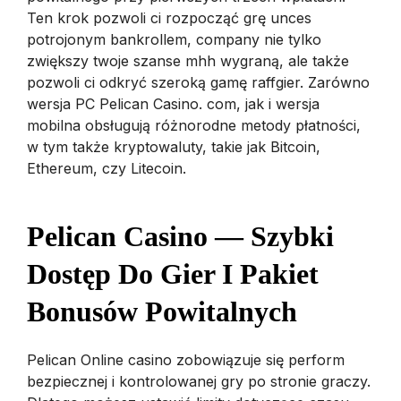
Ten krok pozwoli ci rozpocząć grę unces
potrojonym bankrollem, company nie tylko
zwiększy twoje szanse mhh wygraną, ale także
pozwoli ci odkryć szeroką gamę raffgier. Zarówno
wersja PC Pelican Casino. com, jak i wersja
mobilna obsługują różnorodne metody płatności,
w tym także kryptowaluty, takie jak Bitcoin,
Ethereum, czy Litecoin.
Pelican Casino — Szybki
Dostęp Do Gier I Pakiet
Bonusów Powitalnych
Pelican Online casino zobowiązuje się perform
bezpiecznej i kontrolowanej gry po stronie graczy.