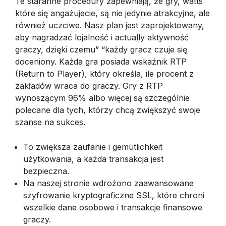
Te staranne procedury zapewniają, że gry, watts
które się angażujecie, są nie jedynie atrakcyjne, ale
również uczciwe. Nasz plan jest zaprojektowany,
aby nagradzać lojalność i actually aktywność
graczy, dzięki czemu” “każdy gracz czuje się
doceniony. Każda gra posiada wskaźnik RTP
(Return to Player), który określa, ile procent z
zakładów wraca do graczy. Gry z RTP
wynoszącym 96% albo więcej są szczególnie
polecane dla tych, którzy chcą zwiększyć swoje
szanse na sukces.
To zwiększa zaufanie i gemütlichkeit
użytkowania, a każda transakcja jest
bezpieczna.
Na naszej stronie wdrożono zaawansowane
szyfrowanie kryptograficzne SSL, które chroni
wszelkie dane osobowe i transakcje finansowe
graczy.