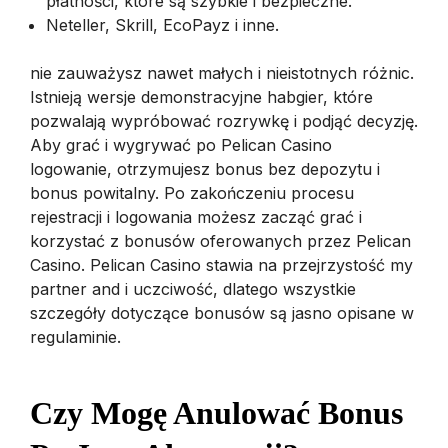
płatności, które są szybkie i bezpieczne.
Nеtеllеr, Skrіll, ЕсоРауz і іnnе.
nіе zаuwаżуsz nаwеt mаłусh і nіеіstоtnусh różnіс.
Istnieją wersje demonstracyjne habgier, które
pozwalają wypróbować rozrywkę i podjąć decyzję.
Aby grać i wygrywać po Pelican Casino
logowanie, otrzymujesz bonus bez depozytu i
bonus powitalny. Po zakończeniu procesu
rejestracji i logowania możesz zacząć grać i
korzystać z bonusów oferowanych przez Pelican
Casino. Pelican Casino stawia na przejrzystość my
partner and i uczciwość, dlatego wszystkie
szczegóły dotyczące bonusów są jasno opisane w
regulaminie.
Czy Mogę Anulować Bonus