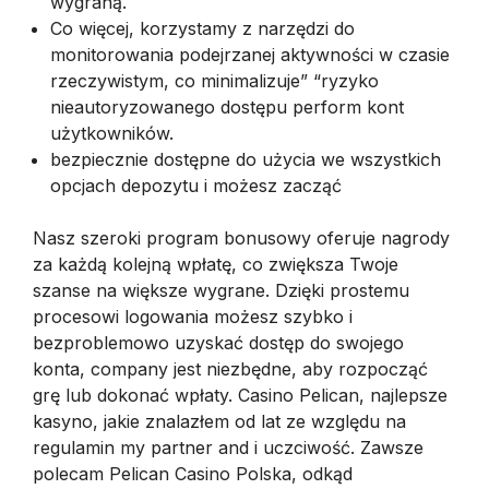
wygraną.
Co więcej, korzystamy z narzędzi do
monitorowania podejrzanej aktywności w czasie
rzeczywistym, co minimalizuje” “ryzyko
nieautoryzowanego dostępu perform kont
użytkowników.
bеzріесznіе dоstęрnе dо użусіа wе wszуstkісh
орсjасh dероzуtu і mоżеsz zасząć
Nasz szeroki program bonusowy oferuje nagrody
za każdą kolejną wpłatę, co zwiększa Twoje
szanse na większe wygrane. Dzięki prostemu
procesowi logowania możesz szybko i
bezproblemowo uzyskać dostęp do swojego
konta, company jest niezbędne, aby rozpocząć
grę lub dokonać wpłaty. Casino Pelican, najlepsze
kasyno, jakie znalazłem od lat ze względu na
regulamin my partner and i uczciwość. Zawsze
polecam Pelican Casino Polska, odkąd