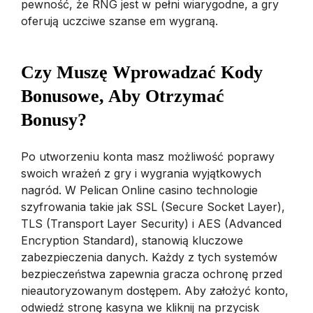
pewność, że RNG jest w pełni wiarygodne, a gry
oferują uczciwe szanse em wygraną.
Czy Muszę Wprowadzać Kody
Bonusowe, Aby Otrzymać
Bonusy?
Po utworzeniu konta masz możliwość poprawy
swoich wrażeń z gry i wygrania wyjątkowych
nagród. W Pelican Online casino technologie
szyfrowania takie jak SSL (Secure Socket Layer),
TLS (Transport Layer Security) i AES (Advanced
Encryption Standard), stanowią kluczowe
zabezpieczenia danych. Każdy z tych systemów
bezpieczeństwa zapewnia gracza ochronę przed
nieautoryzowanym dostępem. Aby założyć konto,
odwiedź stronę kasyna we kliknij na przycisk