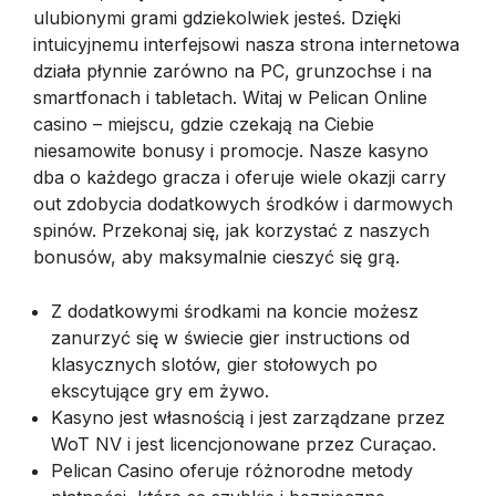
ulubionymi grami gdziekolwiek jesteś. Dzięki
intuicyjnemu interfejsowi nasza strona internetowa
działa płynnie zarówno na PC, grunzochse i na
smartfonach i tabletach. Witaj w Pelican Online
casino – miejscu, gdzie czekają na Ciebie
niesamowite bonusy i promocje. Nasze kasyno
dba o każdego gracza i oferuje wiele okazji carry
out zdobycia dodatkowych środków i darmowych
spinów. Przekonaj się, jak korzystać z naszych
bonusów, aby maksymalnie cieszyć się grą.
Z dodatkowymi środkami na koncie możesz
zanurzyć się w świecie gier instructions od
klasycznych slotów, gier stołowych po
ekscytujące gry em żywo.
Kasyno jest własnością i jest zarządzane przez
WoT NV i jest licencjonowane przez Curaçao.
Pelican Casino oferuje różnorodne metody