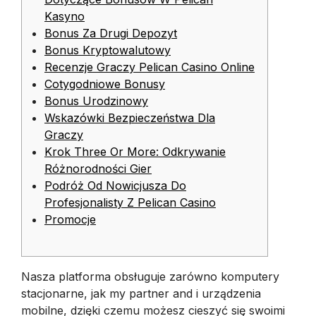
Kasyno
Bonus Za Drugi Depozyt
Bonus Kryptowalutowy
Recenzje Graczy Pelican Casino Online
Cotygodniowe Bonusy
Bonus Urodzinowy
Wskazówki Bezpieczeństwa Dla
Graczy
Krok Three Or More: Odkrywanie
Różnorodności Gier
Podróż Od Nowicjusza Do
Profesjonalisty Z Pelican Casino
Promocje
Nasza platforma obsługuje zarówno komputery
stacjonarne, jak my partner and i urządzenia
mobilne, dzięki czemu możesz cieszyć się swoimi