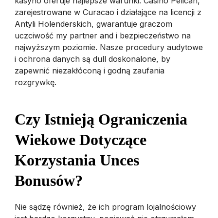
kasyno oferuje najlepsze warunki. Casino Pelican,
zarejestrowane w Curacao i działające na licencji z
Antyli Holenderskich, gwarantuje graczom
uczciwość my partner and i bezpieczeństwo na
najwyższym poziomie. Nasze procedury audytowe
i ochrona danych są dull doskonalone, by
zapewnić niezakłóconą i godną zaufania
rozgrywkę.
Czy Istnieją Ograniczenia
Wiekowe Dotyczące
Korzystania Unces
Bonusów?
Nie sądzę również, że ich program lojalnościowy