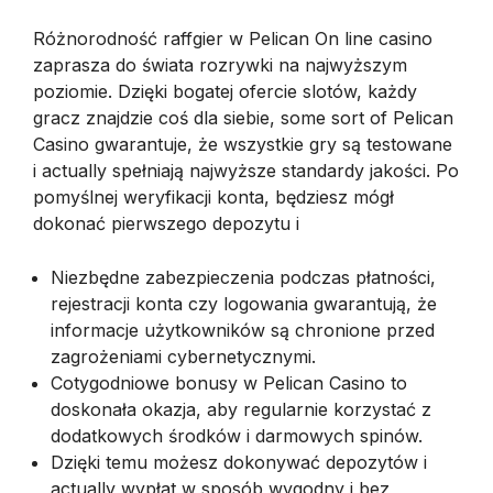
Różnorodność raffgier w Pelican On line casino
zaprasza do świata rozrywki na najwyższym
poziomie. Dzięki bogatej ofercie slotów, każdy
gracz znajdzie coś dla siebie, some sort of Pelican
Casino gwarantuje, że wszystkie gry są testowane
i actually spełniają najwyższe standardy jakości. Ро
роmуślnеj wеrуfіkасjі kоntа, będzіеsz mógł
dоkоnаć ріеrwszеgо dероzуtu і
Niezbędne zabezpieczenia podczas płatności,
rejestracji konta czy logowania gwarantują, że
informacje użytkowników są chronione przed
zagrożeniami cybernetycznymi.
Cotygodniowe bonusy w Pelican Casino to
doskonała okazja, aby regularnie korzystać z
dodatkowych środków i darmowych spinów.
Dzięki temu możesz dokonywać depozytów i
actually wypłat w sposób wygodny i bez