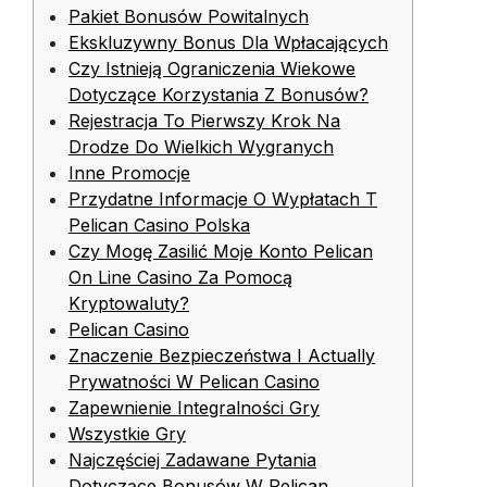
Pakiet Bonusów Powitalnych
Ekskluzywny Bonus Dla Wpłacających
Czy Istnieją Ograniczenia Wiekowe
Dotyczące Korzystania Z Bonusów?
Rejestracja To Pierwszy Krok Na
Drodze Do Wielkich Wygranych
Inne Promocje
Przydatne Informacje O Wypłatach T
Pelican Casino Polska
Czy Mogę Zasilić Moje Konto Pelican
On Line Casino Za Pomocą
Kryptowaluty?
Pelican Casino
Znaczenie Bezpieczeństwa I Actually
Prywatności W Pelican Casino
Zapewnienie Integralności Gry
Wszystkie Gry
Najczęściej Zadawane Pytania
Dotyczące Bonusów W Pelican