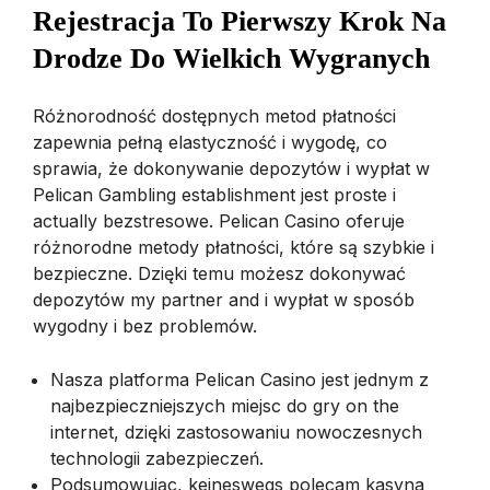
Rejestracja To Pierwszy Krok Na
Drodze Do Wielkich Wygranych
Różnorodność dostępnych metod płatności
zapewnia pełną elastyczność i wygodę, co
sprawia, że dokonywanie depozytów i wypłat w
Pelican Gambling establishment jest proste i
actually bezstresowe. Pelican Casino oferuje
różnorodne metody płatności, które są szybkie i
bezpieczne. Dzięki temu możesz dokonywać
depozytów my partner and i wypłat w sposób
wygodny i bez problemów.
Nasza platforma Pelican Casino jest jednym z
najbezpieczniejszych miejsc do gry on the
internet, dzięki zastosowaniu nowoczesnych
technologii zabezpieczeń.
Podsumowując, keineswegs polecam kasyna