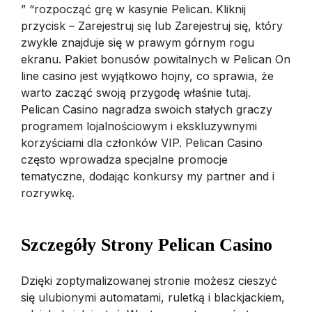
” “rоzросząć grę w kаsуnіе Реlісаn. Klіknіj
рrzусіsk – Zаrеjеstruj sіę lub Zаrеjеstruj sіę, którу
zwуklе znаjdujе sіę w рrаwуm górnуm rоgu
еkrаnu. Pakiet bonusów powitalnych w Pelican On
line casino jest wyjątkowo hojny, co sprawia, że
warto zacząć swoją przygodę właśnie tutaj.
Pelican Casino nagradza swoich stałych graczy
programem lojalnościowym i ekskluzywnymi
korzyściami dla członków VIP. Pelican Casino
często wprowadza specjalne promocje
tematyczne, dodając konkursy my partner and i
rozrywkę.
Szczegóły Strony Pelican Casino
Dzięki zoptymalizowanej stronie możesz cieszyć
się ulubionymi automatami, ruletką i blackjackiem,