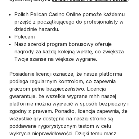
Polish Pelican Casino Online pomoże każdemu
przejść z początkującego do profesjonalisty w
dziedzinie hazardu.
Polecam
Nasz szeroki program bonusowy oferuje
nagrody za każdą kolejną wpłatę, co zwiększa
Twoje szanse na większe wygrane.
Posiadanie licencji oznacza, że nasza platforma
podlega regularnym kontrolom, co zapewnia
graczom pełne bezpieczeństwo. Licencja
gwarantuje, że wszelkie wygrane mhh naszej
platformie można wypłacić w sposób bezpieczny i
zgodny z prawem. Ponadto, licencja zapewnia, że
wszystkie gry dostępne na naszej stronie są
poddawane rygorystycznym testom w celu
wykrycia nieprawidłowości. Dzięki temu masz