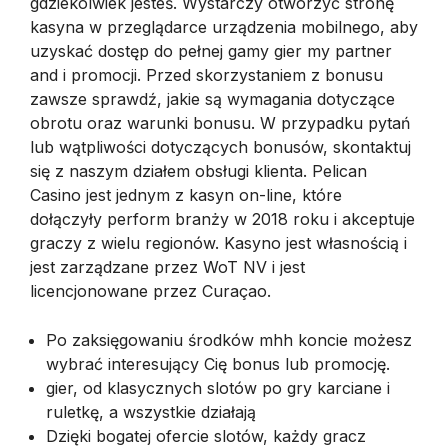
gdziekolwiek jesteś. Wystarczy otworzyć stronę
kasyna w przeglądarce urządzenia mobilnego, aby
uzyskać dostęp do pełnej gamy gier my partner
and i promocji. Przed skorzystaniem z bonusu
zawsze sprawdź, jakie są wymagania dotyczące
obrotu oraz warunki bonusu. W przypadku pytań
lub wątpliwości dotyczących bonusów, skontaktuj
się z naszym działem obsługi klienta. Pelican
Casino jest jednym z kasyn on-line, które
dołączyły perform branży w 2018 roku i akceptuje
graczy z wielu regionów. Kasyno jest własnością i
jest zarządzane przez WoT NV i jest
licencjonowane przez Curaçao.
Po zaksięgowaniu środków mhh koncie możesz
wybrać interesujący Cię bonus lub promocję.
gier, od klasycznych slotów po gry karciane i
ruletkę, a wszystkie działają
Dzięki bogatej ofercie slotów, każdy gracz