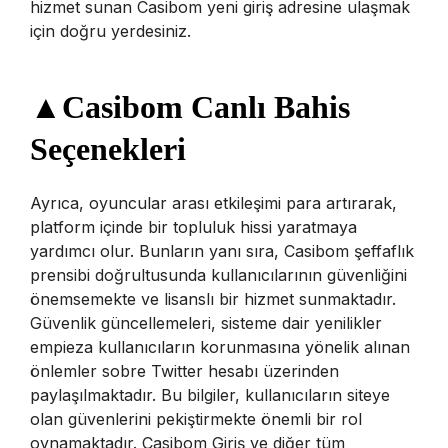
hizmet sunan Casibom yeni giriş adresine ulaşmak
için doğru yerdesiniz.
▲casibom Canlı Bahis
Seçenekleri
Ayrıca, oyuncular arası etkileşimi para artırarak,
platform içinde bir topluluk hissi yaratmaya
yardımcı olur. Bunların yanı sıra, Casibom şeffaflık
prensibi doğrultusunda kullanıcılarının güvenliğini
önemsemekte ve lisanslı bir hizmet sunmaktadır.
Güvenlik güncellemeleri, sisteme dair yenilikler
empieza kullanıcıların korunmasına yönelik alınan
önlemler sobre Twitter hesabı üzerinden
paylaşılmaktadır. Bu bilgiler, kullanıcıların siteye
olan güvenlerini pekiştirmekte önemli bir rol
oynamaktadır. Casibom Giriş ve diğer tüm