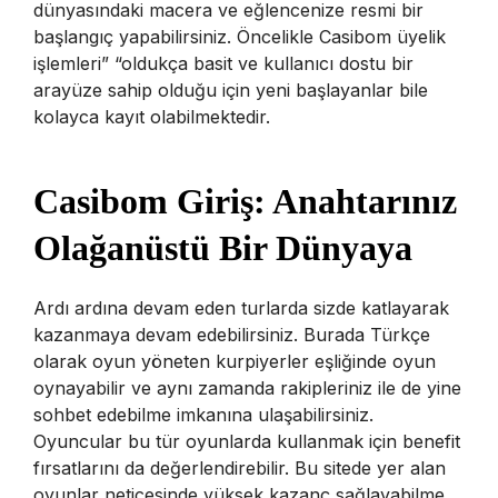
dünyasındaki macera ve eğlencenize resmi bir
başlangıç yapabilirsiniz. Öncelikle Casibom üyelik
işlemleri” “oldukça basit ve kullanıcı dostu bir
arayüze sahip olduğu için yeni başlayanlar bile
kolayca kayıt olabilmektedir.
Casibom Giriş: Anahtarınız
Olağanüstü Bir Dünyaya
Ardı ardına devam eden turlarda sizde katlayarak
kazanmaya devam edebilirsiniz. Burada Türkçe
olarak oyun yöneten kurpiyerler eşliğinde oyun
oynayabilir ve aynı zamanda rakipleriniz ile de yine
sohbet edebilme imkanına ulaşabilirsiniz.
Oyuncular bu tür oyunlarda kullanmak için benefit
fırsatlarını da değerlendirebilir. Bu sitede yer alan
oyunlar neticesinde yüksek kazanç sağlayabilme