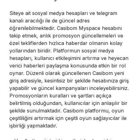
Siteye ait sosyal medya hesapları ve telegram
kanalı aracılığı ile de güncel adres
öğrenilebilmektedir. Casibom Myspace hesabını
takip etmek, anlık promosyon güncellemeleri ve
özel tekliflerden hızlıca haberdar olmanın kolay
yollarından biridir. Platformun sosyal medya
hesapları, kullanıcı etkileşimini artırma ve heyecan
verici haberleri paylaşma konusunda etkin bir rol
oynar. Düzenli olarak güncellenen Casibom yeni
giriş adresiyle, kesintisiz bir şekilde hesabınıza giriş
yapabilir ve güncel kampanyaları inceleyebilirsiniz.
Promosyonların kuralları ve şartları açıkça
belirtilmiş olduğundan, kullanıcılar için anlaşılır bir
şekilde sunulmaktadır. Casibom platformu, oyun
çeşitliliğini artırmak için çeşitli oyun sağlayıcılar ile
işbirliği yapmaktadır.