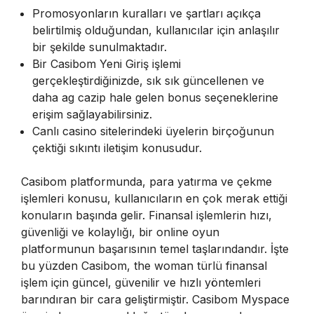
Promosyonların kuralları ve şartları açıkça
belirtilmiş olduğundan, kullanıcılar için anlaşılır
bir şekilde sunulmaktadır.
Bir Casibom Yeni Giriş işlemi
gerçekleştirdiğinizde, sık sık güncellenen ve
daha ag cazip hale gelen bonus seçeneklerine
erişim sağlayabilirsiniz.
Canlı casino sitelerindeki üyelerin birçoğunun
çektiği sıkıntı iletişim konusudur.
Casibom platformunda, para yatırma ve çekme
işlemleri konusu, kullanıcıların en çok merak ettiği
konuların başında gelir. Finansal işlemlerin hızı,
güvenliği ve kolaylığı, bir online oyun
platformunun başarısının temel taşlarındandır. İşte
bu yüzden Casibom, the woman türlü finansal
işlem için güncel, güvenilir ve hızlı yöntemleri
barındıran bir cara geliştirmiştir. Casibom Myspace