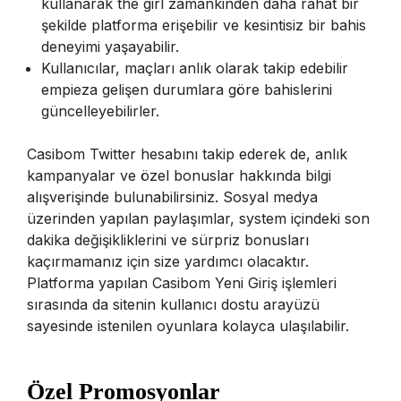
kullanarak the girl zamankinden daha rahat bir
şekilde platforma erişebilir ve kesintisiz bir bahis
deneyimi yaşayabilir.
Kullanıcılar, maçları anlık olarak takip edebilir
empieza gelişen durumlara göre bahislerini
güncelleyebilirler.
Casibom Twitter hesabını takip ederek de, anlık
kampanyalar ve özel bonuslar hakkında bilgi
alışverişinde bulunabilirsiniz. Sosyal medya
üzerinden yapılan paylaşımlar, system içindeki son
dakika değişikliklerini ve sürpriz bonusları
kaçırmamanız için size yardımcı olacaktır.
Platforma yapılan Casibom Yeni Giriş işlemleri
sırasında da sitenin kullanıcı dostu arayüzü
sayesinde istenilen oyunlara kolayca ulaşılabilir.
Özel Promosyonlar