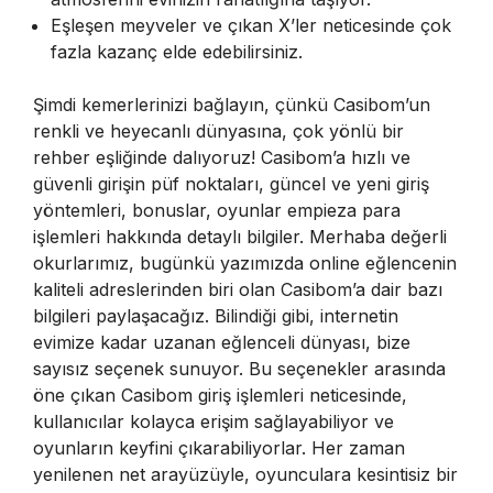
Eşleşen meyveler ve çıkan X’ler neticesinde çok
fazla kazanç elde edebilirsiniz.
Şimdi kemerlerinizi bağlayın, çünkü Casibom’un
renkli ve heyecanlı dünyasına, çok yönlü bir
rehber eşliğinde dalıyoruz! Casibom’a hızlı ve
güvenli girişin püf noktaları, güncel ve yeni giriş
yöntemleri, bonuslar, oyunlar empieza para
işlemleri hakkında detaylı bilgiler. Merhaba değerli
okurlarımız, bugünkü yazımızda online eğlencenin
kaliteli adreslerinden biri olan Casibom’a dair bazı
bilgileri paylaşacağız. Bilindiği gibi, internetin
evimize kadar uzanan eğlenceli dünyası, bize
sayısız seçenek sunuyor. Bu seçenekler arasında
öne çıkan Casibom giriş işlemleri neticesinde,
kullanıcılar kolayca erişim sağlayabiliyor ve
oyunların keyfini çıkarabiliyorlar. Her zaman
yenilenen net arayüzüyle, oyunculara kesintisiz bir