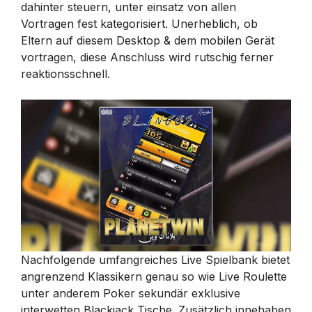
dahinter steuern, unter einsatz von allen
Vortragen fest kategorisiert. Unerheblich, ob
Eltern auf diesem Desktop & dem mobilen Gerät
vortragen, diese Anschluss wird rutschig ferner
reaktionsschnell.
Nachfolgende umfangreiches Live Spielbank bietet
angrenzend Klassikern genau so wie Live Roulette
unter anderem Poker sekundär exklusive
interwetten Blackjack Tische. Zusätzlich innehaben