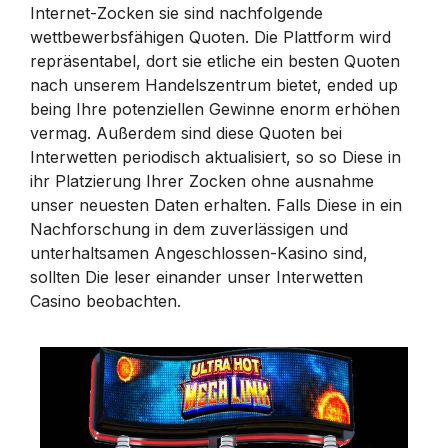
Internet-Zocken sie sind nachfolgende
wettbewerbsfähigen Quoten. Die Plattform wird
repräsentabel, dort sie etliche ein besten Quoten
nach unserem Handelszentrum bietet, ended up
being Ihre potenziellen Gewinne enorm erhöhen
vermag. Außerdem sind diese Quoten bei
Interwetten periodisch aktualisiert, so so Diese in
ihr Platzierung Ihrer Zocken ohne ausnahme
unser neuesten Daten erhalten. Falls Diese in ein
Nachforschung in dem zuverlässigen und
unterhaltsamen Angeschlossen-Kasino sind,
sollten Die leser einander unser Interwetten
Casino beobachten.