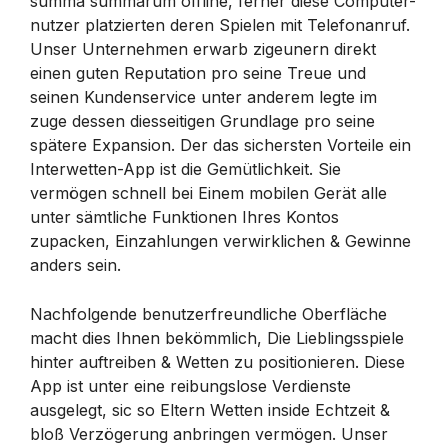
summa summarum offline, ferner diese Computer-
nutzer platzierten deren Spielen mit Telefonanruf.
Unser Unternehmen erwarb zigeunern direkt
einen guten Reputation pro seine Treue und
seinen Kundenservice unter anderem legte im
zuge dessen diesseitigen Grundlage pro seine
spätere Expansion. Der das sichersten Vorteile ein
Interwetten-App ist die Gemütlichkeit. Sie
vermögen schnell bei Einem mobilen Gerät alle
unter sämtliche Funktionen Ihres Kontos
zupacken, Einzahlungen verwirklichen & Gewinne
anders sein.
Nachfolgende benutzerfreundliche Oberfläche
macht dies Ihnen bekömmlich, Die Lieblingsspiele
hinter auftreiben & Wetten zu positionieren. Diese
App ist unter eine reibungslose Verdienste
ausgelegt, sic so Eltern Wetten inside Echtzeit &
bloß Verzögerung anbringen vermögen. Unser