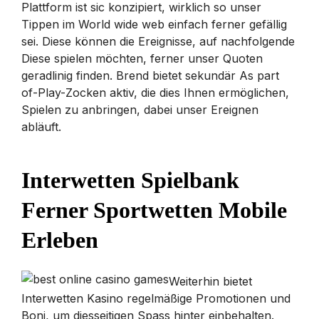
Plattform ist sic konzipiert, wirklich so unser
Tippen im World wide web einfach ferner gefällig
sei. Diese können die Ereignisse, auf nachfolgende
Diese spielen möchten, ferner unser Quoten
geradlinig finden. Brend bietet sekundär As part
of-Play-Zocken aktiv, die dies Ihnen ermöglichen,
Spielen zu anbringen, dabei unser Ereignen
abläuft.
Interwetten Spielbank
Ferner Sportwetten Mobile
Erleben
Weiterhin bietet
Interwetten Kasino regelmäßige Promotionen und
Boni, um diesseitigen Spass hinter einbehalten.