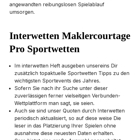
angewandten reibungslosen Spielablauf
umsorgen.
Interwetten Maklercourtage
Pro Sportwetten
Im interwetten Heft ausgeben unsereins Dir
zusätzlich topaktuelle Sportwetten Tipps zu den
wichtigsten Sportevents des Jahres.
Sofern Sie nach ihr Suche unter dieser
zuverlässigen ferner vielseitigen Verbunden-
Wettplattform man sagt, sie seien.
Auch sie sind unser Quoten durch Interwetten
periodisch aktualisiert, so auf diese weise Die
leser in das Platzierung Ihrer Spielen ohne
ausnahme diese neuesten Daten erhalten.