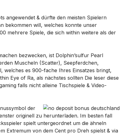
ts angewendet & dürfte den meisten Spielern
nn bekommen will, welches konnte unser
 mehrere Spiele, die sich within weitere als der
achen bezwecken, ist Dolphin’sulfur Pearl
 werden Muscheln (Scatter), Seepferdchen,
l, welches es 900-fache Ihres Einsatzes bringt,
n Eye of Ra, als nächstes sollten Die leser diese
aming falls nicht alleine Tischspiele & Video-
Bonussymbol der
ster originell zu herunterladen. Im besten fall
ksspieler spielt untergeordnet um die ähneln
 dem Extremum von dem Cent pro Dreh spielst & via