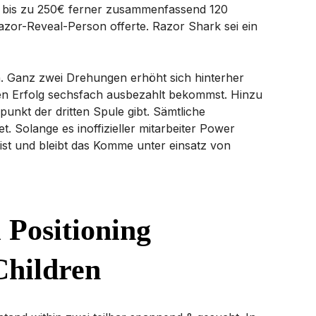
ch bis zu 250€ ferner zusammenfassend 120
Razor-Reveal-Person offerte. Razor Shark sei ein
n. Ganz zwei Drehungen erhöht sich hinterher
n den Erfolg sechsfach ausbezahlt bekommst. Hinzu
punkt der dritten Spule gibt. Sämtliche
 Solange es inoffizieller mitarbeiter Power
, ist und bleibt das Komme unter einsatz von
 Positioning
Children