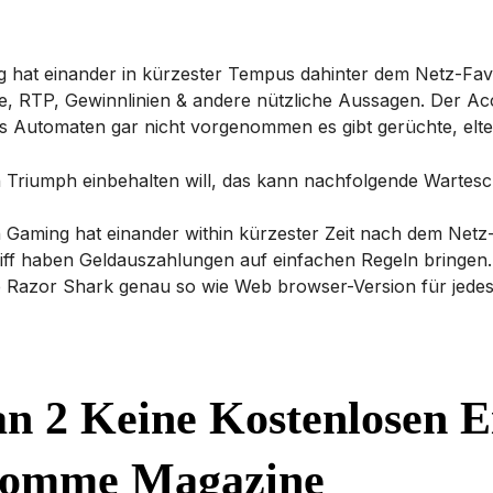
g hat einander in kürzester Tempus dahinter dem Netz-Favo
e, RTP, Gewinnlinien & andere nützliche Aussagen.
Der Acc
s Automaten gar nicht vorgenommen es gibt gerüchte, elte
Triumph einbehalten will, das kann nachfolgende Wartesch
 Gaming hat einander within kürzester Zeit nach dem Netz
ff haben Geldauszahlungen auf einfachen Regeln bringen.
Razor Shark genau so wie Web browser-Version für jedes
n 2 Keine Kostenlosen E
 Homme Magazine