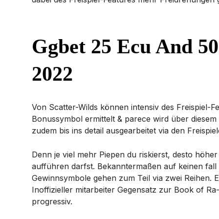
Ggbet 25 Ecu And 50
2022
Von Scatter-Wilds können intensiv des Freispiel-
Bonussymbol ermittelt & parece wird über diesem
zudem bis ins detail ausgearbeitet via den Freisp
Denn je viel mehr Piepen du riskierst, desto höhe
aufführen darfst. Bekanntermaßen auf keinen fall
Gewinnsymbole gehen zum Teil via zwei Reihen. E
Inoffizieller mitarbeiter Gegensatz zur Book of 
progressiv.