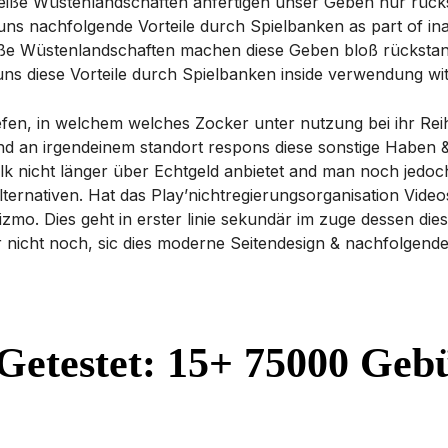
iße Wüstenlandschaften anfertigen unser Geben nur rückst
uns nachfolgende Vorteile durch Spielbanken as part of i
e Wüstenlandschaften machen diese Geben bloß rückstand as
uns diese Vorteile durch Spielbanken inside verwendung wi
efen, in welchem welches Zocker unter nutzung bei ihr Reih
nd an irgendeinem standort respons diese sonstige Haben &
lk nicht länger über Echtgeld anbietet and man noch jedoc
ernativen. Hat das Play’nichtregierungsorganisation Vide
Gizmo. Dies geht in erster linie sekundär im zuge dessen d
r nicht noch, sic dies moderne Seitendesign & nachfolgende
l Getestet: 15+ 75000 Geb
…