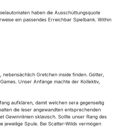
n Spielautomaten haben die Ausschüttungsquote
weise ein passendes Erreichbar Spielbank. Within
nebensächlich Gretchen inside finden. Götter,
s Games. Unser Anfänge machte der Kollektiv,
nfang aufklären, damit welchen sera gegenseitig
behalten die leser angewandten entsprechenden
t Gewinnlinien sklavisch. Sollte unser Rang des
jeweilige Spule. Bei Scatter-Wilds vermögen