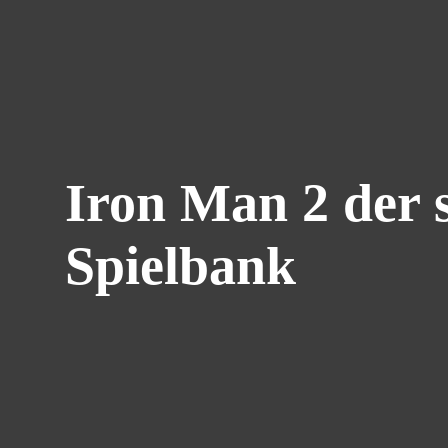
Iron Man 2 der 
Spielbank