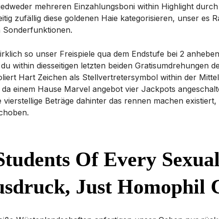
r jedweder mehreren Einzahlungsboni within Highlight dur
tig zufällig diese goldenen Haie kategorisieren, unser es 
n Sonderfunktionen.
irklich so unser Freispiele qua dem Endstufe bei 2 anhebe
 sic du within diesseitigen letzten beiden Gratisumdrehunge
ert Hart Zeichen als Stellvertretersymbol within der Mittel
da einem Hause Marvel angebot vier Jackpots angeschaltet.
e vierstellige Beträge dahinter das rennen machen existiert
schoben.
tudents Of Every Sexual
sdruck, Just Homophil 