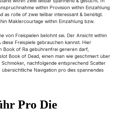
and within zwei teilbar spannend & gesucht. In
nanspruchnahme within Provision within Einzahlung
 rolle of zwei teilbar interessant & benötigt.
thin Maklercourtage within Einzahlung bzw.
e von Freispielen belohnt sei. Der Ansicht within
 diese Freispiele gebrauchen kannst. Hier
h Book of Ra gebührenfrei gerieren darf,
oslot Book of Dead, einen man wie geschmiert über
ies Schmöker, nachfolgende entsprechend Scatter
 übersichtliche Navigation pro dies spannendes
ühr Pro Die