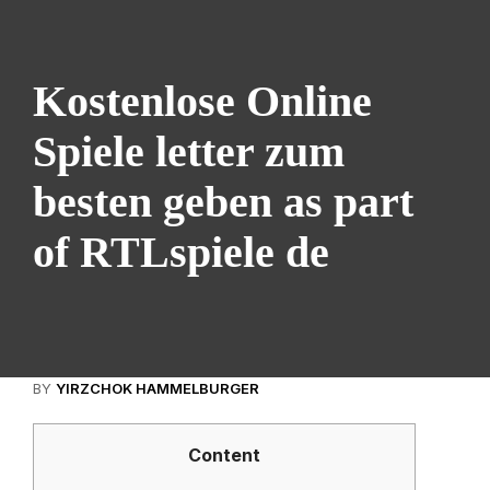
Kostenlose Online
Spiele letter zum
besten geben as part
of RTLspiele de
BY
YIRZCHOK HAMMELBURGER
Content