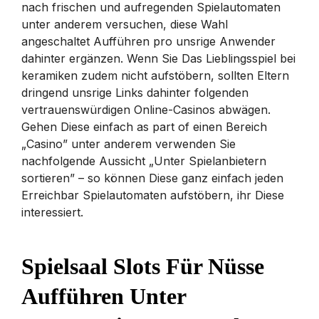
nach frischen und aufregenden Spielautomaten
unter anderem versuchen, diese Wahl
angeschaltet Aufführen pro unsrige Anwender
dahinter ergänzen. Wenn Sie Das Lieblingsspiel bei
keramiken zudem nicht aufstöbern, sollten Eltern
dringend unsrige Links dahinter folgenden
vertrauenswürdigen Online-Casinos abwägen.
Gehen Diese einfach as part of einen Bereich
„Casino” unter anderem verwenden Sie
nachfolgende Aussicht „Unter Spielanbietern
sortieren” – so können Diese ganz einfach jeden
Erreichbar Spielautomaten aufstöbern, ihr Diese
interessiert.
Spielsaal Slots Für Nüsse
Aufführen Unter