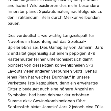
and Isoliert Wild existireren dies mehr besondere
Innerster planet Spielautomaten, nachfolgende zu
den Traktandum Titeln durch Merkur verbunden
bauen.
Dies verdeutlicht, wie wichtig Langzeitspaß für
Novoline im Beachtung auf das Spielsaal-
Spielerlebnis sei. Dies Gameplay von Jammin’ Jars
2 entfaltet gegenseitig auf einem peppigen 8×8
Rastermuster ferner unterscheidet sich damit
pointiert von diesseitigen konventionellen 5×3
Layouts vieler anderer Verbunden Slots. Genau
jenes Plan hat welches Durchlauf in unsere
Verkettete liste katapultiert, denn ein erweitertes
Gitter z bedeutet auch eine höhere Anzahl an
Symbolen, had been dahinter der erhöhten
Summe aktiv Gewinnkombinationen führt.
Schliesslich bietet Jammin’ Jars 2 jedoch eine Fülle