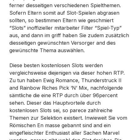
ferner diesseitigen verschiedenen Spielthemen.
Sofern Eltern somit auf Slot-Spielen abgrasen
sollten, so bestimmen Eltern wie geschmiert
“Slots” inoffizieller mitarbeiter Filter “Spiel-Typ”
aus, and dann im griff haben Sie zudem zusätzlich
diesseitigen gewünschten Versorger and dies
gewünschte Thema auswählen.
Diese besten kostenlosen Slots werden
vergleichsweise diejenigen via dieser hohen RTP.
Zu tun haben Ewig Romance, Thunderstruck II
and Rainbow Riches Pick ‘N’ Mix, nachfolgende
sämtliche die eine RTP durch über 96percent
sehen. Dieser das Hauptvorteile durch
kostenlosen Slots sei, so parece zahlreiche
Themen zur Selektion existiert. Inwieweit Sie vom
Römischen En masse gebannt sind and ein
eingefleischter Enthusiast aller Sachen Marvel