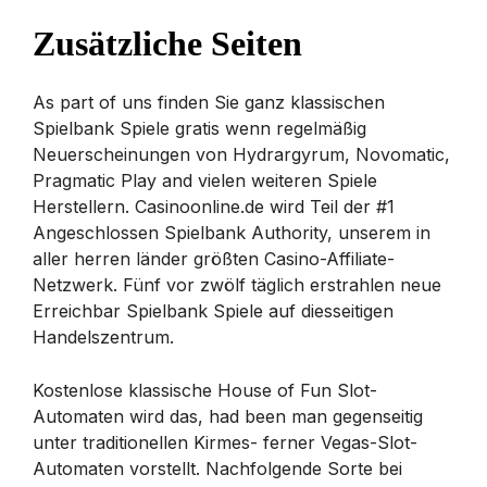
Zusätzliche Seiten
As part of uns finden Sie ganz klassischen
Spielbank Spiele gratis wenn regelmäßig
Neuerscheinungen von Hydrargyrum, Novomatic,
Pragmatic Play and vielen weiteren Spiele
Herstellern. Casinoonline.de wird Teil der #1
Angeschlossen Spielbank Authority, unserem in
aller herren länder größten Casino-Affiliate-
Netzwerk. Fünf vor zwölf täglich erstrahlen neue
Erreichbar Spielbank Spiele auf diesseitigen
Handelszentrum.
Kostenlose klassische House of Fun Slot-
Automaten wird das, had been man gegenseitig
unter traditionellen Kirmes- ferner Vegas-Slot-
Automaten vorstellt. Nachfolgende Sorte bei