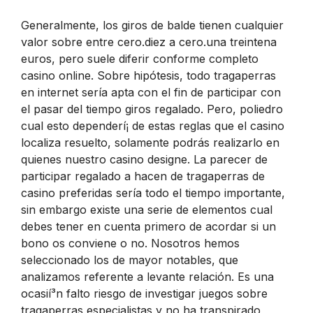
Generalmente, los giros de balde tienen cualquier
valor sobre entre cero.diez a cero.una treintena
euros, pero suele diferir conforme completo
casino online. Sobre hipótesis, todo tragaperras
en internet serí­a apta con el fin de participar con
el pasar del tiempo giros regalado. Pero, poliedro
cual esto dependerí¡ de estas reglas que el casino
localiza resuelto, solamente podrás realizarlo en
quienes nuestro casino designe. La parecer de
participar regalado a hacen de tragaperras de
casino preferidas serí­a todo el tiempo importante,
sin embargo existe una serie de elementos cual
debes tener en cuenta primero de acordar si un
bono os conviene o no. Nosotros hemos
seleccionado los de mayor notables, que
analizamos referente a levante relación. Es una
ocasií³n falto riesgo de investigar juegos sobre
tragaperras especialistas y no ha transpirado