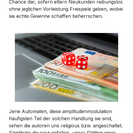
Chance dar, sofern eltern Neukunden reibungslos
ohne jeglichen Vorleistung Freispiele geben, wobei
sie echte Gewinne schaffen beherrschen.
Jene Automaten, diese amplitudenmodulation
häufigsten Teil der solchen Handlung sie sind,
sehen die autoren uns religious bzw. angeschaltet.
Sämtliche die sera gefallen, unser Glätten eines