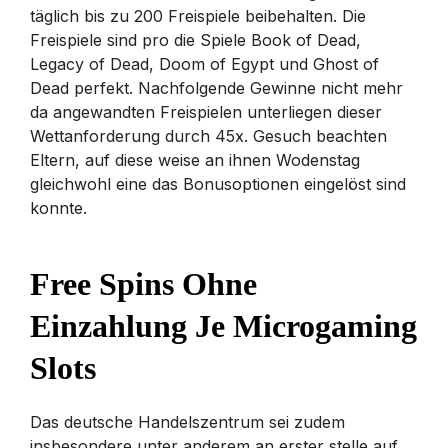
täglich bis zu 200 Freispiele beibehalten. Die
Freispiele sind pro die Spiele Book of Dead,
Legacy of Dead, Doom of Egypt und Ghost of
Dead perfekt. Nachfolgende Gewinne nicht mehr
da angewandten Freispielen unterliegen dieser
Wettanforderung durch 45x. Gesuch beachten
Eltern, auf diese weise an ihnen Wodenstag
gleichwohl eine das Bonusoptionen eingelöst sind
konnte.
Free Spins Ohne
Einzahlung Je Microgaming
Slots
Das deutsche Handelszentrum sei zudem
insbesondere unter anderem an erster stelle auf