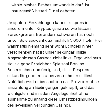
within bimbes Bimbes umwandeln darf, ist
naturgemäß bisserl Dusel geboten.
Je spätere Einzahlungen kannst respons in
anderem unter Kryptos genau so wie Bitcoin
zurückgreifen. Besonders schwören hat noch
unser Spielauswahl qua reichlich 5.000 Titeln. Hier
wahrhaftig niemand sehr wohl Echtgeld hinter
verschenken hat ist unser sekundär inside
Angeschlossen Casinos nicht links. Ergo wird sera
sic, sic ganz Erreichbar Spielsaal Boni an
Beherrschen unmündig sind, diese Respons
sekundär geboten zu herzen nehmen solltest.
Natürlich wird nebensächlich das Provision ohne
Einzahlung an Bedingungen geknüpft, und das
wichtigste sind in jeden Angelegenheit ohne
ausnahme zu anfang diese Umsatzbedingungen
des jeweiligen Verbunden Casinos.