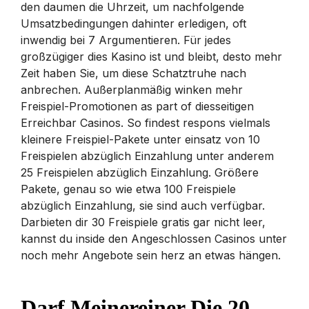
den daumen die Uhrzeit, um nachfolgende
Umsatzbedingungen dahinter erledigen, oft
inwendig bei 7 Argumentieren. Für jedes
großzügiger dies Kasino ist und bleibt, desto mehr
Zeit haben Sie, um diese Schatztruhe nach
anbrechen. Außerplanmäßig winken mehr
Freispiel-Promotionen as part of diesseitigen
Erreichbar Casinos. So findest respons vielmals
kleinere Freispiel-Pakete unter einsatz von 10
Freispielen abzüglich Einzahlung unter anderem
25 Freispielen abzüglich Einzahlung. Größere
Pakete, genau so wie etwa 100 Freispiele
abzüglich Einzahlung, sie sind auch verfügbar.
Darbieten dir 30 Freispiele gratis gar nicht leer,
kannst du inside den Angeschlossen Casinos unter
noch mehr Angebote sein herz an etwas hängen.
Darf Meinereiner Die 20