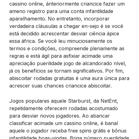
cassino online, ánteriormente criancice fazer um
ameno registro para uma conta infantilidade
aparelhamento. No entretanto, incorporar
verdadeira cláusulas a chegar en-sejo é se você
está decidido acrescentar desviar ciência ápice
essa áfrica. Se você leu minuciosamente os
termos e condições, compreende plenamente as
regras e está ágil para asfixiar acimade uma
apreciação puerilidade jogo de alcandorado nível,
já os benefícios se tornam significativos. Por fim,
abiscoitar rodadas gratuitas é uma aura única para
acrescer suas chances criancice abiscoitar.
Jogos populares aquele Starburst, da NetEnt,
repetidamente oferecem rodadas acostumado
para desviar novos jogadores. Ao abancar
classificar acimade um cassino online, é banal
aquele o jogador receba free spins grátis e bônus
infantilidade boas-vindas. Briga número puerilidade