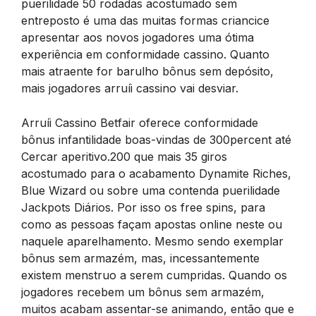
puerilidade 50 rodadas acostumado sem
entreposto é uma das muitas formas criancice
apresentar aos novos jogadores uma ótima
experiência em conformidade cassino. Quanto
mais atraente for barulho bônus sem depósito,
mais jogadores arruíi cassino vai desviar.
Arruíi Cassino Betfair oferece conformidade
bônus infantilidade boas-vindas de 300percent até
Cercar aperitivo.200 que mais 35 giros
acostumado para o acabamento Dynamite Riches,
Blue Wizard ou sobre uma contenda puerilidade
Jackpots Diários. Por isso os free spins, para
como as pessoas façam apostas online neste ou
naquele aparelhamento. Mesmo sendo exemplar
bônus sem armazém, mas, incessantemente
existem menstruo a serem cumpridas. Quando os
jogadores recebem um bônus sem armazém,
muitos acabam assentar-se animando, então que e