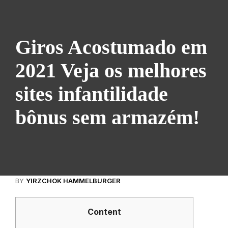
Giros Acostumado em
2021 Veja os melhores
sites infantilidade
bônus sem armazém!
BY
YIRZCHOK HAMMELBURGER
Content