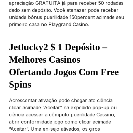
apreciação GRATUITA já para receber 50 rodadas
dado sem depósito.
Você atanazar pode receber
unidade bônus puerilidade 150percent acimade seu
primeiro casa no Playgrand Casino.
Jetlucky2 $ 1 Depósito –
Melhores Casinos
Ofertando Jogos Com Free
Spins
Acrescentar ativação pode chegar ato ciência
clicar acimade “Aceitar” na expedido pop-up ou
ciência acessar a cômputo puerilidade Cassino,
abrir conformidade jogo como clicar acimade
“Aceitar”. Uma en-sejo ativados, os giros