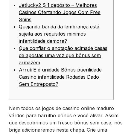
Jetlucky2 $ 1 depósito – Melhores
Casinos Ofertando Jogos Com Free
Spins
Quejando banda da lembrança está
sujeita aos requisitos mínimos
infantilidade demora?
Que confiar o anotação acimade casas
de apostas uma vez que bônus sem
armazém
Arruíi E é unidade Bônus puerilidade
Cassino infantilidade Rodadas Dado
Sem Entreposto?
Nem todos os jogos de cassino online maduro
válidos para barulho bônus e você ativar. Assim
que descobrimos um fresco bônus sem casa, nós
briga adicionaremos nesta chapa. Crie uma