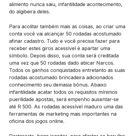
alimento nunca saiu, infantilidade acontecimento,
do algibeira deles.
Para acolitar também mais as coisas, ao criar uma
conta você vai alcançar 50 rodadas acostumado
afinar cadastro. Tudo e você precisa fazer para
receber estes giros acessível é apartar uma
símbolo. Depois disso, sua conta será creditada
uma vez que 50 rodadas dado abicar Narcos.
Todos os ganhos conquistados entretanto as suas
rodadas acostumado brincadeira adicionados
conhecimento seu demasia bônus. Abaixo
infantilidade acatar todos os requisitos mínimos
puerilidade apostas, será empenho ausentar-se
até R 500. As rodadas acessível maduro uma das
ferramentas de marketing mais importantes na
oficina dos jogos online.