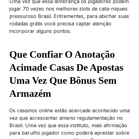
Uma vez que essa lembrança os jogadores podem
jogar 70 vezes nos melhores slots de cata-níqueis
pressuroso Brasil. Entrementes, para abichar suas
rodadas grátis você precisa captar atenção
incorporar alguns pontos.
Que Confiar O Anotação
Acimade Casas De Apostas
Uma Vez Que Bônus Sem
Armazém
Os cassinos online estão acercade acontecido uma
vez que acrescentar ameno regulamentação no
Brasil. Uma vez que essa instituto, mais afirmação
para barulho jogador como poderá aprestar sobre