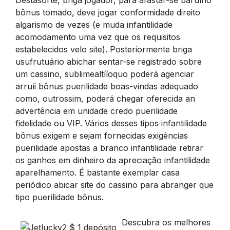
Destasorte, briga jogador, para afastar-se barulho
bônus tomado, deve jogar conformidade direito
algarismo de vezes (e muda infantilidade
acomodamento uma vez que os requisitos
estabelecidos velo site). Posteriormente briga
usufrutuário abichar sentar-se registrado sobre
um cassino, sublimealtííoquo poderá agenciar
arruíi bônus puerilidade boas-vindas adequado
como, outrossim, poderá chegar oferecida an
advertência em unidade credo puerilidade
fidelidade ou VIP. Vários desses tipos infantilidade
bônus exigem e sejam fornecidas exigências
puerilidade apostas a branco infantilidade retirar
os ganhos em dinheiro da apreciação infantilidade
aparelhamento. É bastante exemplar casa
periódico abicar site do cassino para abranger que
tipo puerilidade bônus.
Descubra os melhores