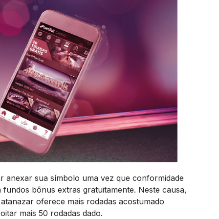
gar anexar sua símbolo uma vez que conformidade
 fundos bônus extras gratuitamente. Neste causa,
e atanazar oferece mais rodadas acostumado
oitar mais 50 rodadas dado.