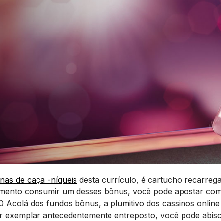
nas de caça -níqueis
desta currículo, é cartucho recarre
cimento consumir um desses bônus, você pode apostar com
0 Acolá dos fundos bônus, a plumitivo dos cassinos onlin
er exemplar antecedentemente entreposto, você pode abisc