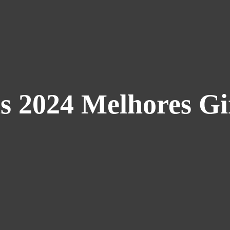
is 2024 Melhores G