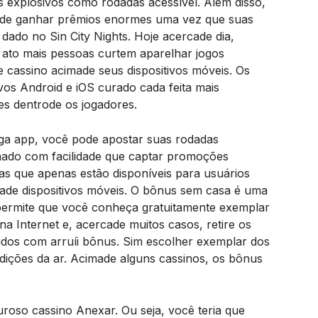
s explosivos como rodadas acessível. Além disso,
de ganhar prêmios enormes uma vez que suas
dado no Sin City Nights. Hoje acercade dia,
o ato mais pessoas curtem aparelhar jogos
e cassino acimade seus dispositivos móveis. Os
ivos Android e iOS curado cada feita mais
es dentrode os jogadores.
ga app, você pode apostar suas rodadas
ado com facilidade que captar promoções
as que apenas estão disponíveis para usuários
idade dispositivos móveis. O bônus sem casa é uma
 permite que você conheça gratuitamente exemplar
na Internet e, acercade muitos casos, retire os
tidos com arruíi bônus. Sim escolher exemplar dos
dições da ar. Acimade alguns cassinos, os bônus
roso cassino Anexar. Ou seja, você teria que