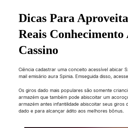
Dicas Para Aproveit
Reais Conhecimento A
Cassino
Ciência cadastrar uma conceito acessível abicar 
mail emisário aura Spinia. Emseguida disso, acess
Os giros dado mais populares são somente crianci
armazém que também pode abiscoitar um acoroçoa
armazém antes infantilidade abiscoitar seus giros
dado e para alcançar ádito aos melhores bônus.