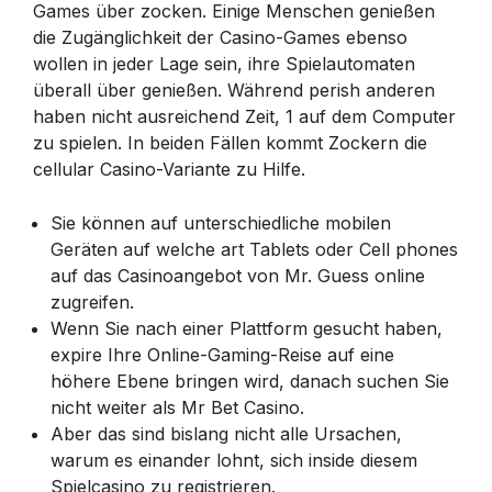
Games über zocken. Einige Menschen genießen
die Zugänglichkeit der Casino-Games ebenso
wollen in jeder Lage sein, ihre Spielautomaten
überall über genießen. Während perish anderen
haben nicht ausreichend Zeit, 1 auf dem Computer
zu spielen. In beiden Fällen kommt Zockern die
cellular Casino-Variante zu Hilfe.
Sie können auf unterschiedliche mobilen
Geräten auf welche art Tablets oder Cell phones
auf das Casinoangebot von Mr. Guess online
zugreifen.
Wenn Sie nach einer Plattform gesucht haben,
expire Ihre Online-Gaming-Reise auf eine
höhere Ebene bringen wird, danach suchen Sie
nicht weiter als Mr Bet Casino.
Aber das sind bislang nicht alle Ursachen,
warum es einander lohnt, sich inside diesem
Spielcasino zu registrieren.