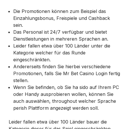
Die Promotionen können zum Beispiel das
Einzahlungsbonus, Freispiele und Cashback
sein.
Das Personal ist 24/7 verfügbar und bietet
Dienstleistungen in mehreren Sprachen an.
Leider fallen etwa über 100 Länder unter die
Kategorie welcher für das Runde
eingeschränkten.
Andererseits finden Sie hierbei verschiedene
Promotionen, falls Sie Mr Bet Casino Login fertig
stellen.
Wenn Sie befinden, ob Sie ha sido auf Ihrem PC
oder Handy ausprobieren wollen, können Sie
auch auswählen, throughout welcher Sprache
perish Plattform angezeigt werden soll.
Leider fallen etwa über 100 Länder bauer die
Kategorie dieser für das Spiel eingeschränkten.