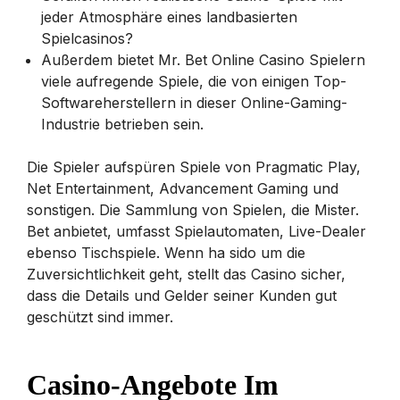
jeder Atmosphäre eines landbasierten
Spielcasinos?
Außerdem bietet Mr. Bet Online Casino Spielern
viele aufregende Spiele, die von einigen Top-
Softwareherstellern in dieser Online-Gaming-
Industrie betrieben sein.
Die Spieler aufspüren Spiele von Pragmatic Play,
Net Entertainment, Advancement Gaming und
sonstigen. Die Sammlung von Spielen, die Mister.
Bet anbietet, umfasst Spielautomaten, Live-Dealer
ebenso Tischspiele. Wenn ha sido um die
Zuversichtlichkeit geht, stellt das Casino sicher,
dass die Details und Gelder seiner Kunden gut
geschützt sind immer.
Casino-Angebote Im