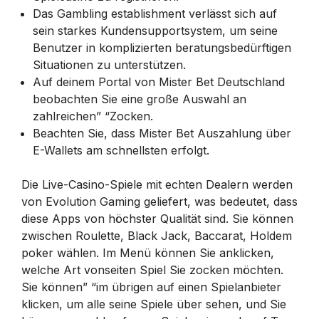
Das Gambling establishment verlässt sich auf
sein starkes Kundensupportsystem, um seine
Benutzer in komplizierten beratungsbedürftigen
Situationen zu unterstützen.
Auf deinem Portal von Mister Bet Deutschland
beobachten Sie eine große Auswahl an
zahlreichen” “Zocken.
Beachten Sie, dass Mister Bet Auszahlung über
E-Wallets am schnellsten erfolgt.
Die Live-Casino-Spiele mit echten Dealern werden
von Evolution Gaming geliefert, was bedeutet, dass
diese Apps von höchster Qualität sind. Sie können
zwischen Roulette, Black Jack, Baccarat, Holdem
poker wählen. Im Menü können Sie anklicken,
welche Art vonseiten Spiel Sie zocken möchten.
Sie können” “im übrigen auf einen Spielanbieter
klicken, um alle seine Spiele über sehen, und Sie