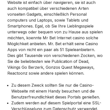
Website ist einfach über navigieren, sie ist auch
auch kompatibel über verschiedenen Arten
vonseiten Gadgets, einschließlich Personal
computers und Laptops, sowie Tablets und
Smartphones. Egal, ob Sie Ihre Lieblingsspiele
unterwegs oder bequem von zu Hause aus spielen
möchten, koennte Mr Bet Internet casino solche
Möglichkeit anbieten. Mr. Bet erhält seine Casino
Apps von nicht ein paar als 51 Spieleanbietern.
Dies gibt Tausende von verschiedenen Zocken, wo
Sie die beliebtesten wie Publication of Dead,
Vikings Go Berzerk, Gonzos Quest Megaways,
Reactoonz sowie andere spielen können.
Zu diesem Zweck sollten Sie nur die Casino-
Webseite mit einem Handy besuchen und die
Benutzerfreundlichkeit dieses Portals genießen.
Zudem werden auf diesem Spielportal eine SSL-
Verschlüsselung zum Datenschutz verwendet.