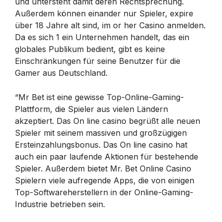
und untersteht damit deren Rechtsprechung.
Außerdem können einander nur Spieler, expire
über 18 Jahre alt sind, im or her Casino anmelden.
Da es sich 1 ein Unternehmen handelt, das ein
globales Publikum bedient, gibt es keine
Einschränkungen für seine Benutzer für die
Gamer aus Deutschland.
“Mr Bet ist eine gewisse Top-Online-Gaming-
Plattform, die Spieler aus vielen Ländern
akzeptiert. Das On line casino begrüßt alle neuen
Spieler mit seinem massiven und großzügigen
Ersteinzahlungsbonus. Das On line casino hat
auch ein paar laufende Aktionen für bestehende
Spieler. Außerdem bietet Mr. Bet Online Casino
Spielern viele aufregende Apps, die von einigen
Top-Softwareherstellern in der Online-Gaming-
Industrie betrieben sein.