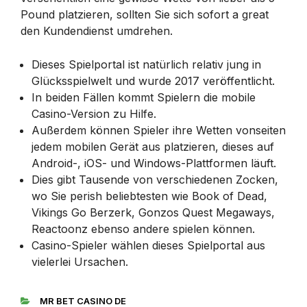
Pound platzieren, sollten Sie sich sofort a great
den Kundendienst umdrehen.
Dieses Spielportal ist natürlich relativ jung in
Glücksspielwelt und wurde 2017 veröffentlicht.
In beiden Fällen kommt Spielern die mobile
Casino-Version zu Hilfe.
Außerdem können Spieler ihre Wetten vonseiten
jedem mobilen Gerät aus platzieren, dieses auf
Android-, iOS- und Windows-Plattformen läuft.
Dies gibt Tausende von verschiedenen Zocken,
wo Sie perish beliebtesten wie Book of Dead,
Vikings Go Berzerk, Gonzos Quest Megaways,
Reactoonz ebenso andere spielen können.
Casino-Spieler wählen dieses Spielportal aus
vielerlei Ursachen.
MR BET CASINO DE