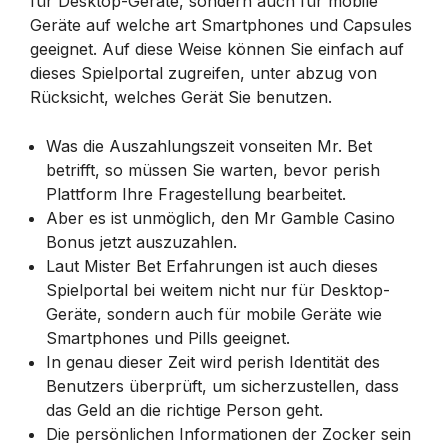
für Desktop-Geräte, sondern auch für mobile
Geräte auf welche art Smartphones und Capsules
geeignet. Auf diese Weise können Sie einfach auf
dieses Spielportal zugreifen, unter abzug von
Rücksicht, welches Gerät Sie benutzen.
Was die Auszahlungszeit vonseiten Mr. Bet
betrifft, so müssen Sie warten, bevor perish
Plattform Ihre Fragestellung bearbeitet.
Aber es ist unmöglich, den Mr Gamble Casino
Bonus jetzt auszuzahlen.
Laut Mister Bet Erfahrungen ist auch dieses
Spielportal bei weitem nicht nur für Desktop-
Geräte, sondern auch für mobile Geräte wie
Smartphones und Pills geeignet.
In genau dieser Zeit wird perish Identität des
Benutzers überprüft, um sicherzustellen, dass
das Geld an die richtige Person geht.
Die persönlichen Informationen der Zocker sein