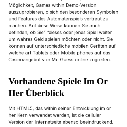
Möglichkeit, Games within Demo-Version
auszuprobieren, o sich den besonderen Symbolen
und Features des Automatenspiels vertraut zu
machen. Auf diese Weise können Sie auch
befinden, ob Sie” “dieses oder jenes Spiel weiter
um wahres Geld spielen möchten oder nicht. Sie
können auf unterschiedliche mobilen Geräten auf
welche art Tablets oder Mobile phones auf das
Casinoangebot von Mr. Guess online zugreifen.
Vorhandene Spiele Im Or
Her Überblick
Mit HTML5, das within seiner Entwicklung im or
her Kern verwendet werden, ist die cellular
Version der Internetseite ebenso beeindruckend.