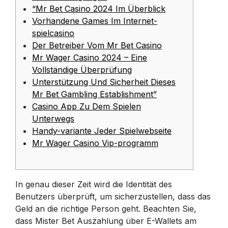
“Mr Bet Casino 2024 Im Überblick
Vorhandene Games Im Internet-
spielcasino
Der Betreiber Vom Mr Bet Casino
Mr Wager Casino 2024 – Eine
Vollständige Überprüfung
Unterstützung Und Sicherheit Dieses
Mr Bet Gambling Establishment”
Casino App Zu Dem Spielen
Unterwegs
Handy-variante Jeder Spielwebseite
Mr Wager Casino Vip-programm
In genau dieser Zeit wird die Identität des
Benutzers überprüft, um sicherzustellen, dass das
Geld an die richtige Person geht. Beachten Sie,
dass Mister Bet Auszahlung über E-Wallets am