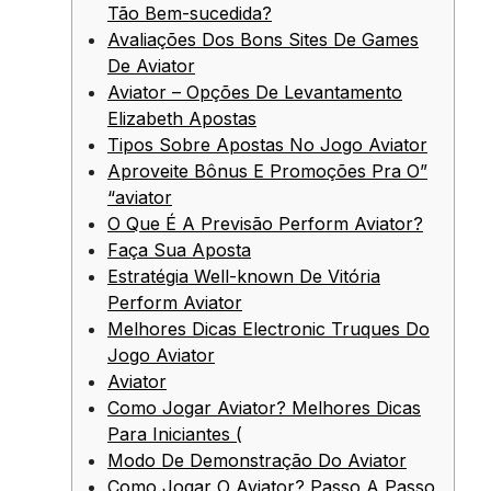
Tão Bem-sucedida?
Avaliações Dos Bons Sites De Games
De Aviator
Aviator – Opções De Levantamento
Elizabeth Apostas
Tipos Sobre Apostas No Jogo Aviator
Aproveite Bônus E Promoções Pra O”
“aviator
O Que É A Previsão Perform Aviator?
Faça Sua Aposta
Estratégia Well-known De Vitória
Perform Aviator
Melhores Dicas Electronic Truques Do
Jogo Aviator
Aviator
Como Jogar Aviator? Melhores Dicas
Para Iniciantes (
Modo De Demonstração Do Aviator
Como Jogar O Aviator? Passo A Passo