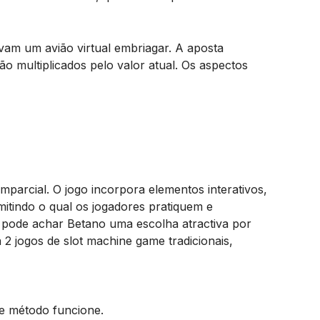
vam um avião virtual embriagar. A aposta
o multiplicados pelo valor atual. Os aspectos
imparcial. O jogo incorpora elementos interativos,
mitindo o qual os jogadores pratiquem e
, pode achar Betano uma escolha atractiva por
 2 jogos de slot machine game tradicionais,
te método funcione.