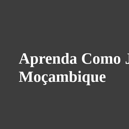
Aprenda Como J
Moçambique