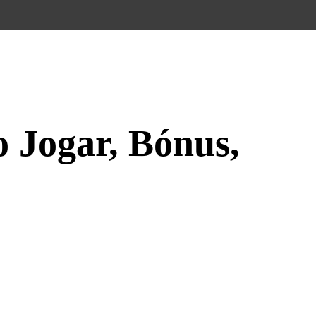
 Jogar, Bónus,