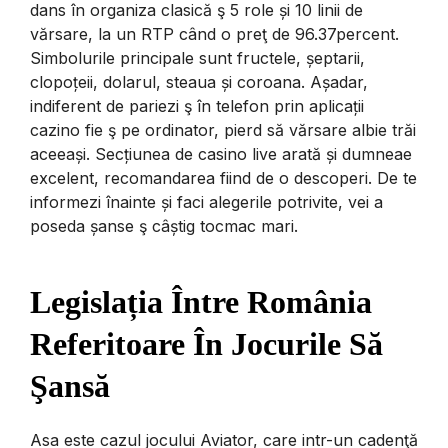
dans în organiza clasică ş 5 role și 10 linii de
vărsare, la un RTP când o preţ de 96.37percent.
Simbolurile principale sunt fructele, șeptarii,
clopoțeii, dolarul, steaua și coroana. Așadar,
indiferent de pariezi ş în telefon prin aplicații
cazino fie ş pe ordinator, pierd să vărsare albie trăi
aceeași. Secțiunea de casino live arată și dumneae
excelent, recomandarea fiind de o descoperi. De te
informezi înainte și faci alegerile potrivite, vei a
poseda șanse ş câștig tocmac mari.
Legislația Între România
Referitoare În Jocurile Să
Şansă
Asa este cazul jocului Aviator, care intr-un cadenţă