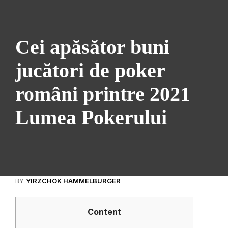
Cei apăsător buni
jucători de poker
români printre 2021
Lumea Pokerului
BY
YIRZCHOK HAMMELBURGER
Content