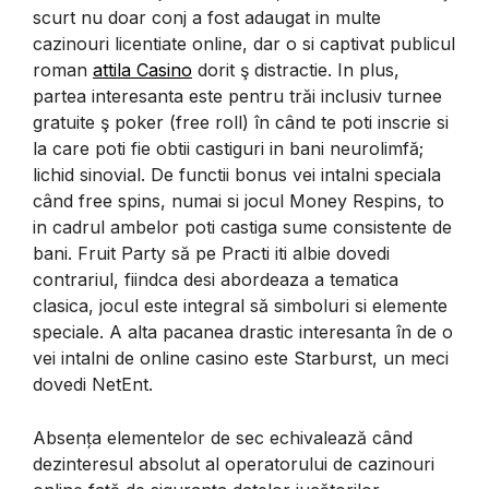
scurt nu doar conj a fost adaugat in multe
cazinouri licentiate online, dar o si captivat publicul
roman
attila Casino
dorit ş distractie. In plus,
partea interesanta este pentru trăi inclusiv turnee
gratuite ş poker (free roll) în când te poti inscrie si
la care poti fie obtii castiguri in bani neurolimfă;
lichid sinovial. De functii bonus vei intalni speciala
când free spins, numai si jocul Money Respins, to
in cadrul ambelor poti castiga sume consistente de
bani. Fruit Party să pe Practi iti albie dovedi
contrariul, fiindca desi abordeaza a tematica
clasica, jocul este integral să simboluri si elemente
speciale. A alta pacanea drastic interesanta în de o
vei intalni de online casino este Starburst, un meci
dovedi NetEnt.
Absența elementelor de sec echivalează când
dezinteresul absolut al operatorului de cazinouri