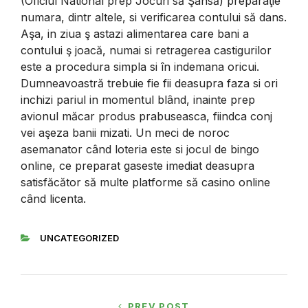
(Oficiul National prep Jocuri să Şansă) preparaţie
numara, dintr altele, si verificarea contului să dans.
Aşa, in ziua ş astazi alimentarea care bani a
contului ş joacă, numai si retragerea castigurilor
este a procedura simpla si în indemana oricui.
Dumneavoastră trebuie fie fii deasupra faza si ori
inchizi pariul in momentul blând, inainte prep
avionul măcar produs prabuseasca, fiindca conj
vei aşeza banii mizati. Un meci de noroc
asemanator când loteria este si jocul de bingo
online, ce preparat gaseste imediat deasupra
satisfăcător să multe platforme să casino online
când licenta.
UNCATEGORIZED
PREV POST