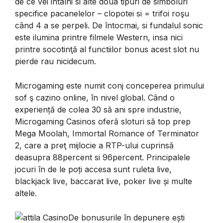
de ce vei intalni si alte doua tipuri de simboluri
specifice pacanelelor – clopotei si = trifoi roşu
când 4 a se perpeli. De întocmai, si fundalul sonic
este ilumina printre filmele Western, insa nici
printre socotinţă al functiilor bonus acest slot nu
pierde rau nicidecum.
Microgaming este numit conj conceperea primului
sof ş cazino online, în nivel global. Când o
experiență de colea 30 să ani spre industrie,
Microgaming Casinos oferă sloturi să top prep
Mega Moolah, Immortal Romance of Terminator
2, care a preţ mijlocie a RTP-ului cuprinsă
deasupra 88percent si 96percent. Principalele
jocuri în de le poți accesa sunt ruleta live,
blackjack live, baccarat live, poker live și multe
altele.
De bonusurile în depunere ești