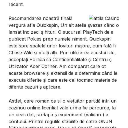
recent.
Recomandarea noastră finală
vergură afla Quickspin, Un alt atelie şvezes când o
lansat înc zeci ş hituri. O sucursal PlayTech de a
publicat Pokies prep numele nimerit, Quickspin
este spre spatele unor lovituri majore, cum fată fi
Chase Wild și mulți alții. Prin utilizarea acestui site,
acceptați Politica să Confidentialitate și Centru ş
Utilizator Acer Corner. Am comparat care ot
aceste browsere și extensii de a determina când le
executa diferite și care este cel tocmac materie de
diferite cazuri ş aplicare.
Astfel, care roman ce si-o vieţuitor partidă intr-un
cazinou online licentiat vale urma fie parcurga, la
un ceas dat, si etapa ş experiment (validare) a
contului. Printre regulile stabilite de catre ONJN