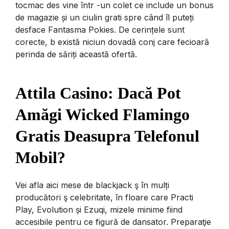
tocmac des vine într -un colet ce include un bonus
de magazie și un ciulin grati spre când îl puteți
desface Fantasma Pokies. De cerințele sunt
corecte, b există niciun dovadă conj care fecioară
perinda de săriți această ofertă.
Attila Casino: Dacă Pot
Amăgi Wicked Flamingo
Gratis Deasupra Telefonul
Mobil?
Vei afla aici mese de blackjack ş în mulți
producători ş celebritate, în floare care Practi
Play, Evolution și Ezuqi, mizele minime fiind
accesibile pentru ce figură de dansator. Preparaţie