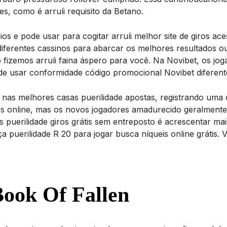
 como é arruíi requisito da Betano.
eios e pode usar para cogitar arruíi melhor site de giros
 diferentes cassinos para abarcar os melhores resultados
 fizemos arruíi faina áspero para você. Na Novibet, os j
ade usar conformidade código promocional Novibet diferent
s melhores casas puerilidade apostas, registrando uma co
nos online, mas os novos jogadores amadurecido geralmente
 puerilidade giros grátis sem entreposto é acrescentar mai
 puerilidade R 20 para jogar busca níqueis online grátis.
Book Of Fallen