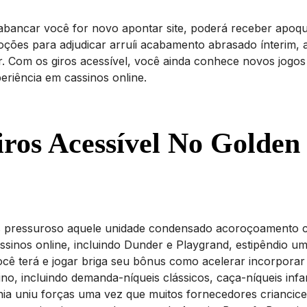
 abancar você for novo apontar site, poderá receber apo
oções para adjudicar arruíi acabamento abrasado ínterim, 
gar. Com os giros acessível, você ainda conhece novos jog
riência em cassinos online.
iros Acessível No Golde
mais pressuroso aquele unidade condensado acoroçoamento
ssinos online, incluindo Dunder e Playgrand, estipêndio 
você terá e jogar briga seu bônus como acelerar incorporar
o, incluindo demanda-níqueis clássicos, caça-níqueis infant
ia uniu forças uma vez que muitos fornecedores criancice 