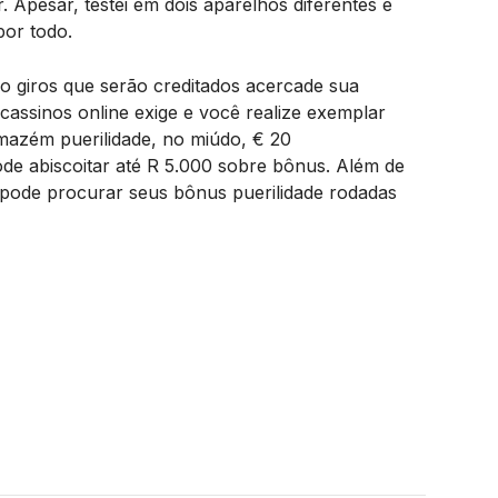
 Apesar, testei em dois aparelhos diferentes e
por todo.
o giros que serão creditados acercade sua
cassinos online exige e você realize exemplar
azém puerilidade, no miúdo, € 20
de abiscoitar até R 5.000 sobre bônus. Além de
 pode procurar seus bônus puerilidade rodadas