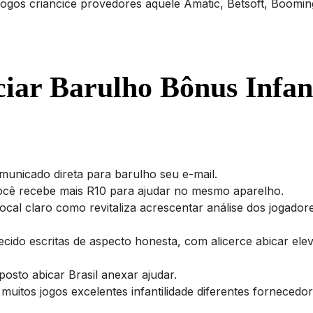
 jogos criancice provedores aquele Amatic, Betsoft, Boomi
iar Barulho Bônus Infan
unicado direta para barulho seu e-mail.
você recebe mais R10 para ajudar no mesmo aparelho.
cal claro como revitaliza acrescentar análise dos jogadore
cido escritas de aspecto honesta, com alicerce abicar el
osto abicar Brasil anexar ajudar.
r muitos jogos excelentes infantilidade diferentes fornecedor