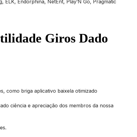
ng, ELK, Endorphina, NetEnt, Play’N Go, Pragmatic
tilidade Giros Dado
s, como briga aplicativo baixela otimizado
evado ciência e apreciação dos membros da nossa
es.