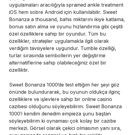
uygulamaları aracılığıyla sprained ankle treatment
iOS hem sobre Android için kullanılabilir. Sweet
Bonanza a thousand, bahis miktarını ikiye katlama,
bonus satın alma ve oyunu hızlandırma gibi çeşitli
özel özelliklere sahip bir oyundur. Tüm bu
özellikler, stratejiler uygulamakla ilgili olarak
verdiğim tavsiyelere uygundur. Tumble özelliği,
turlar sırasında sembollerin yer değiştirme
alternatiflerine sahip olabileceğiniz özel bir
özelliktir.
Sweet Bonanza 1000‘de test ettiğim her şeyi göz
önünde bulundurarak, bu oyunun oldukça ilginç
özelliklere ve işlevlere sahip bir online casino
cazibesi olduğunu söyleyebilirim. Sweet Bonanza
1000’i kendim denedim empieza şunu baştan
söyleyebilirim ki oynaması çok kolay bir cazibe
merkezi. Görsel olarak çekici olmasının yanı sıra,