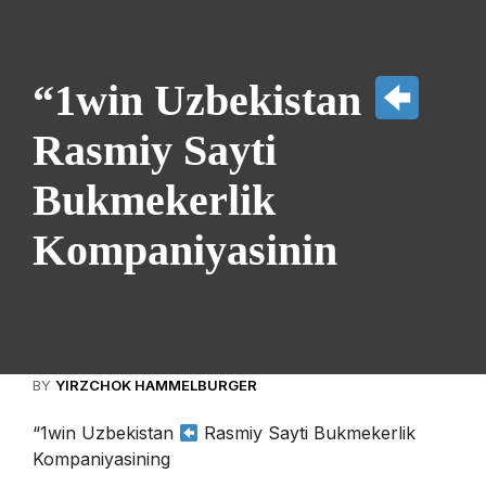
“1win Uzbekistan
Rasmiy Sayti
Bukmekerlik
Kompaniyasinin
BY
YIRZCHOK HAMMELBURGER
“1win Uzbekistan
Rasmiy Sayti Bukmekerlik
Kompaniyasining