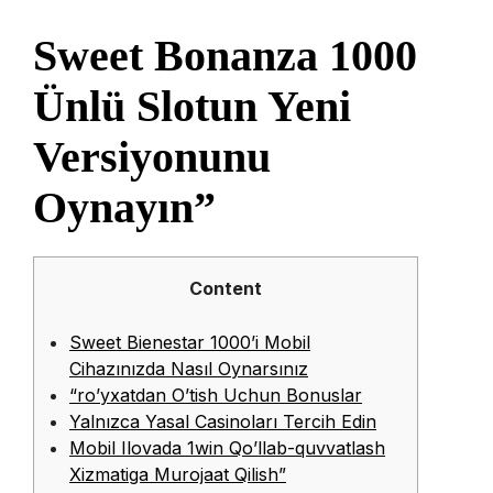
Sweet Bonanza 1000
Ünlü Slotun Yeni
Versiyonunu
Oynayın”
Content
Sweet Bienestar 1000’i Mobil
Cihazınızda Nasıl Oynarsınız
“ro’yxatdan O’tish Uchun Bonuslar
Yalnızca Yasal Casinoları Tercih Edin
Mobil Ilovada 1win Qo’llab-quvvatlash
Xizmatiga Murojaat Qilish”