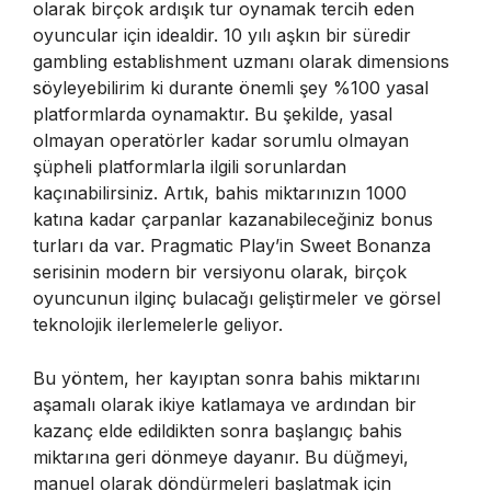
olarak birçok ardışık tur oynamak tercih eden
oyuncular için idealdir. 10 yılı aşkın bir süredir
gambling establishment uzmanı olarak dimensions
söyleyebilirim ki durante önemli şey %100 yasal
platformlarda oynamaktır. Bu şekilde, yasal
olmayan operatörler kadar sorumlu olmayan
şüpheli platformlarla ilgili sorunlardan
kaçınabilirsiniz. Artık, bahis miktarınızın 1000
katına kadar çarpanlar kazanabileceğiniz bonus
turları da var. Pragmatic Play’in Sweet Bonanza
serisinin modern bir versiyonu olarak, birçok
oyuncunun ilginç bulacağı geliştirmeler ve görsel
teknolojik ilerlemelerle geliyor.
Bu yöntem, her kayıptan sonra bahis miktarını
aşamalı olarak ikiye katlamaya ve ardından bir
kazanç elde edildikten sonra başlangıç bahis
miktarına geri dönmeye dayanır. Bu düğmeyi,
manuel olarak döndürmeleri başlatmak için