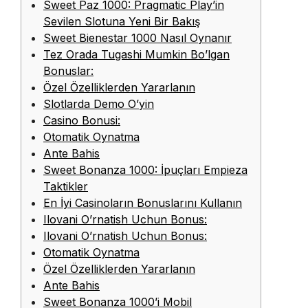
Sweet Paz 1000: Pragmatic Play’in
Sevilen Slotuna Yeni Bir Bakış
Sweet Bienestar 1000 Nasıl Oynanır
Tez Orada Tugashi Mumkin Bo’lgan
Bonuslar:
Özel Özelliklerden Yararlanın
Slotlarda Demo O’yin
Casino Bonusi:
Otomatik Oynatma
Ante Bahis
Sweet Bonanza 1000: İpuçları Empieza
Taktikler
En İyi Casinoların Bonuslarını Kullanın
Ilovani O’rnatish Uchun Bonus:
Ilovani O’rnatish Uchun Bonus:
Otomatik Oynatma
Özel Özelliklerden Yararlanın
Ante Bahis
Sweet Bonanza 1000’i Mobil