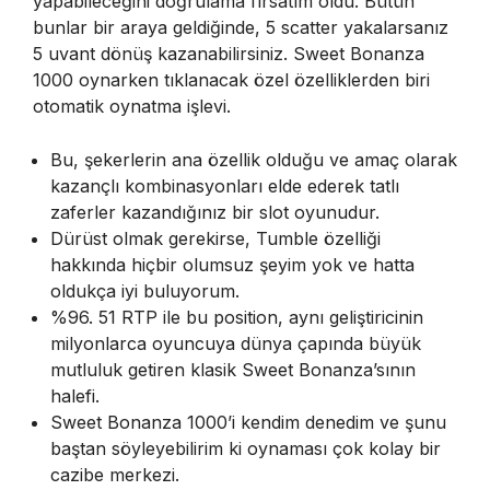
yapabileceğini doğrulama fırsatım oldu. Bütün
bunlar bir araya geldiğinde, 5 scatter yakalarsanız
5 uvant dönüş kazanabilirsiniz. Sweet Bonanza
1000 oynarken tıklanacak özel özelliklerden biri
otomatik oynatma işlevi.
Bu, şekerlerin ana özellik olduğu ve amaç olarak
kazançlı kombinasyonları elde ederek tatlı
zaferler kazandığınız bir slot oyunudur.
Dürüst olmak gerekirse, Tumble özelliği
hakkında hiçbir olumsuz şeyim yok ve hatta
oldukça iyi buluyorum.
%96. 51 RTP ile bu position, aynı geliştiricinin
milyonlarca oyuncuya dünya çapında büyük
mutluluk getiren klasik Sweet Bonanza’sının
halefi.
Sweet Bonanza 1000’i kendim denedim ve şunu
baştan söyleyebilirim ki oynaması çok kolay bir
cazibe merkezi.