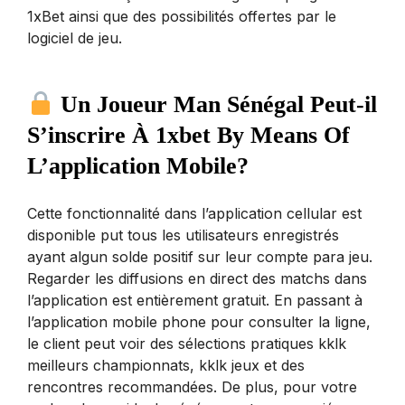
1xBet ainsi que des possibilités offertes par le
logiciel de jeu.
Un Joueur Man Sénégal Peut-il
S’inscrire À 1xbet By Means Of
L’application Mobile?
Cette fonctionnalité dans l’application cellular est
disponible put tous les utilisateurs enregistrés
ayant algun solde positif sur leur compte para jeu.
Regarder les diffusions en direct des matchs dans
l’application est entièrement gratuit. En passant à
l’application mobile phone pour consulter la ligne,
le client peut voir des sélections pratiques kklk
meilleurs championnats, kklk jeux et des
rencontres recommandées. De plus, pour votre