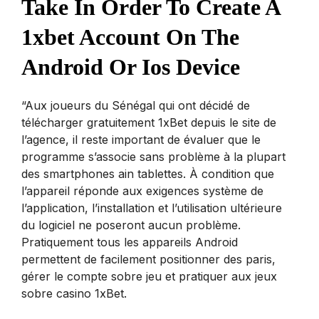
Take In Order To Create A
1xbet Account On The
Android Or Ios Device
“Aux joueurs du Sénégal qui ont décidé de
télécharger gratuitement 1xBet depuis le site de
l’agence, il reste important de évaluer que le
programme s’associe sans problème à la plupart
des smartphones ain tablettes. À condition que
l’appareil réponde aux exigences système de
l’application, l’installation et l’utilisation ultérieure
du logiciel ne poseront aucun problème.
Pratiquement tous les appareils Android
permettent de facilement positionner des paris,
gérer le compte sobre jeu et pratiquer aux jeux
sobre casino 1xBet.