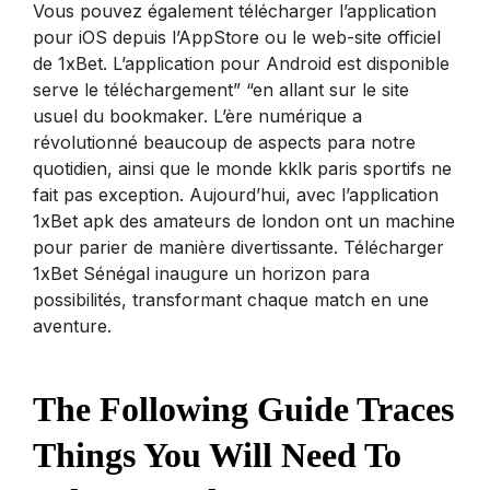
Vous pouvez également télécharger l’application
pour iOS depuis l’AppStore ou le web-site officiel
de 1xBet. L’application pour Android est disponible
serve le téléchargement” “en allant sur le site
usuel du bookmaker. L’ère numérique a
révolutionné beaucoup de aspects para notre
quotidien, ainsi que le monde kklk paris sportifs ne
fait pas exception. Aujourd’hui, avec l’application
1xBet apk des amateurs de london ont un machine
pour parier de manière divertissante. Télécharger
1xBet Sénégal inaugure un horizon para
possibilités, transformant chaque match en une
aventure.
The Following Guide Traces
Things You Will Need To