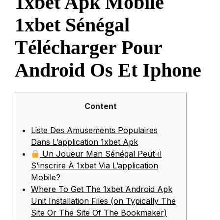
1xbet Apk Mobile
1xbet Sénégal
Télécharger Pour
Android Os Et Iphone
Content
Liste Des Amusements Populaires
Dans L’application 1xbet Apk
Un Joueur Man Sénégal Peut-il
S’inscrire À 1xbet Via L’application
Mobile?
Where To Get The 1xbet Android Apk
Unit Installation Files (on Typically The
Site Or The Site Of The Bookmaker)