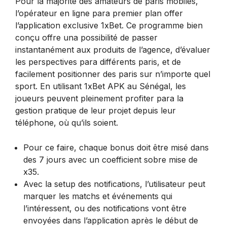
Pour la majorité des amateurs de paris mobiles,
l’opérateur en ligne para premier plan offer
l’application exclusive 1xBet. Ce programme bien
conçu offre una possibilité de passer
instantanément aux produits de l’agence, d’évaluer
les perspectives para différents paris, et de
facilement positionner des paris sur n’importe quel
sport. En utilisant 1xBet APK au Sénégal, les
joueurs peuvent pleinement profiter para la
gestion pratique de leur projet depuis leur
téléphone, où qu’ils soient.
Pour ce faire, chaque bonus doit être misé dans
des 7 jours avec un coefficient sobre mise de
x35.
Avec la setup des notifications, l’utilisateur peut
marquer les matchs et événements qui
l’intéressent, ou des notifications vont être
envoyées dans l’application après le début de