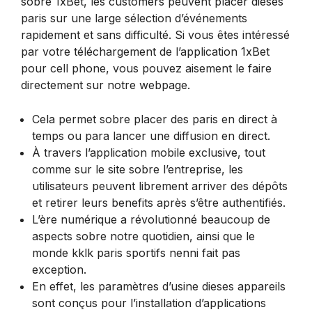
sobre 1xBet, les customers peuvent placer dieses
paris sur une large sélection d’événements
rapidement et sans difficulté. Si vous êtes intéressé
par votre téléchargement de l’application 1xBet
pour cell phone, vous pouvez aisement le faire
directement sur notre webpage.
Cela permet sobre placer des paris en direct à
temps ou para lancer une diffusion en direct.
À travers l’application mobile exclusive, tout
comme sur le site sobre l’entreprise, les
utilisateurs peuvent librement arriver des dépôts
et retirer leurs benefits après s’être authentifiés.
L’ère numérique a révolutionné beaucoup de
aspects sobre notre quotidien, ainsi que le
monde kklk paris sportifs nenni fait pas
exception.
En effet, les paramètres d’usine dieses appareils
sont conçus pour l’installation d’applications