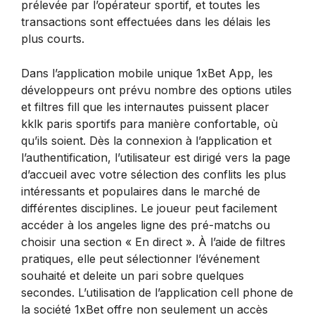
prélevée par l’opérateur sportif, et toutes les
transactions sont effectuées dans les délais les
plus courts.
Dans l’application mobile unique 1xBet App, les
développeurs ont prévu nombre des options utiles
et filtres fill que les internautes puissent placer
kklk paris sportifs para manière confortable, où
qu’ils soient. Dès la connexion à l’application et
l’authentification, l’utilisateur est dirigé vers la page
d’accueil avec votre sélection des conflits les plus
intéressants et populaires dans le marché de
différentes disciplines. Le joueur peut facilement
accéder à los angeles ligne des pré-matchs ou
choisir una section « En direct ». À l’aide de filtres
pratiques, elle peut sélectionner l’événement
souhaité et deleite un pari sobre quelques
secondes. L’utilisation de l’application cell phone de
la société 1xBet offre non seulement un accès