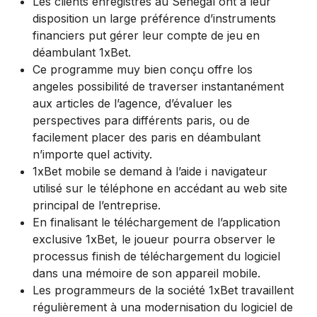
Les clients enregistrés au Sénégal ont à leur
disposition un large préférence d’instruments
financiers put gérer leur compte de jeu en
déambulant 1xBet.
Ce programme muy bien conçu offre los
angeles possibilité de traverser instantanément
aux articles de l’agence, d’évaluer les
perspectives para différents paris, ou de
facilement placer des paris en déambulant
n’importe quel activity.
1xBet mobile se demand à l’aide i navigateur
utilisé sur le téléphone en accédant au web site
principal de l’entreprise.
En finalisant le téléchargement de l’application
exclusive 1xBet, le joueur pourra observer le
processus finish de téléchargement du logiciel
dans una mémoire de son appareil mobile.
Les programmeurs de la société 1xBet travaillent
régulièrement à una modernisation du logiciel de