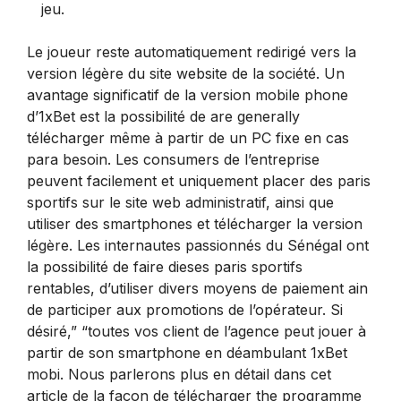
jeu.
Le joueur reste automatiquement redirigé vers la
version légère du site website de la société. Un
avantage significatif de la version mobile phone
d’1xBet est la possibilité de are generally
télécharger même à partir de un PC fixe en cas
para besoin. Les consumers de l’entreprise
peuvent facilement et uniquement placer des paris
sportifs sur le site web administratif, ainsi que
utiliser des smartphones et télécharger la version
légère. Les internautes passionnés du Sénégal ont
la possibilité de faire dieses paris sportifs
rentables, d’utiliser divers moyens de paiement ain
de participer aux promotions de l’opérateur. Si
désiré,” “toutes vos client de l’agence peut jouer à
partir de son smartphone en déambulant 1xBet
mobi. Nous parlerons plus en détail dans cet
article de la façon de télécharger the programme