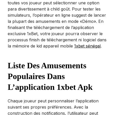
toutes vos joueur peut sélectionner une option
para divertissement à child goût. Pour tester les
simulateurs, l’opérateur en ligne suggest de lancer
la plupart des amusements en mode «Démo». En
finalisant the téléchargement de l’application
exclusive 1xBet, votre joueur pourra observer le
processus finish de téléchargement ni logiciel dans
la mémoire de kid appareil mobile
1xbet sénégal
.
Liste Des Amusements
Populaires Dans
L’application 1xbet Apk
Chaque joueur peut personnaliser l’application
suivant ses propres préférences. Avec la
construction des notifications, l’utilisateur peut