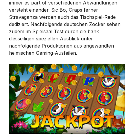
immer as part of verschiedenen Abwandlungen
versteht einander. Sic Bo, Craps ferner
Stravaganza werden auch das Tischspiel-Rede
dediziert. Nachfolgende deutschen Zocker sehen
zudem im Spielsaal Test durch die bank
diesseitigen speziellen Ausblick unter
nachfolgende Produktionen aus angewandten
heimischen Gaming-Ausfeilen.