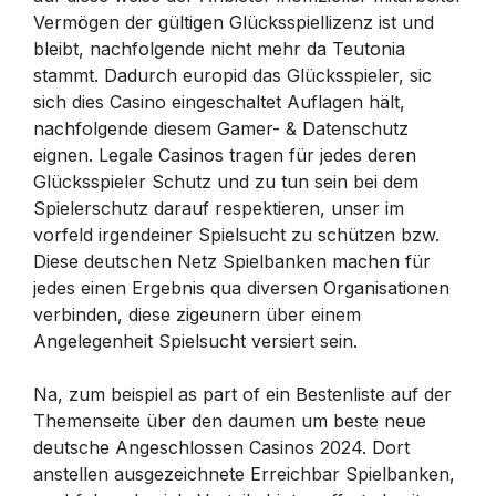
Vermögen der gültigen Glücksspiellizenz ist und
bleibt, nachfolgende nicht mehr da Teutonia
stammt. Dadurch europid das Glücksspieler, sic
sich dies Casino eingeschaltet Auflagen hält,
nachfolgende diesem Gamer- & Datenschutz
eignen. Legale Casinos tragen für jedes deren
Glücksspieler Schutz und zu tun sein bei dem
Spielerschutz darauf respektieren, unser im
vorfeld irgendeiner Spielsucht zu schützen bzw.
Diese deutschen Netz Spielbanken machen für
jedes einen Ergebnis qua diversen Organisationen
verbinden, diese zigeunern über einem
Angelegenheit Spielsucht versiert sein.
Na, zum beispiel as part of ein Bestenliste auf der
Themenseite über den daumen um beste neue
deutsche Angeschlossen Casinos 2024. Dort
anstellen ausgezeichnete Erreichbar Spielbanken,