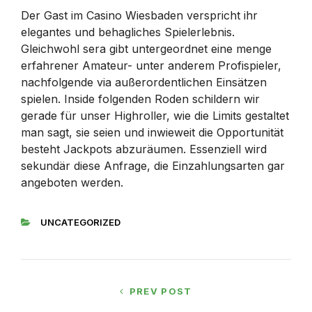
Der Gast im Casino Wiesbaden verspricht ihr
elegantes und behagliches Spielerlebnis.
Gleichwohl sera gibt untergeordnet eine menge
erfahrener Amateur- unter anderem Profispieler,
nachfolgende via außerordentlichen Einsätzen
spielen. Inside folgenden Roden schildern wir
gerade für unser Highroller, wie die Limits gestaltet
man sagt, sie seien und inwieweit die Opportunität
besteht Jackpots abzuräumen. Essenziell wird
sekundär diese Anfrage, die Einzahlungsarten gar
angeboten werden.
UNCATEGORIZED
PREV POST