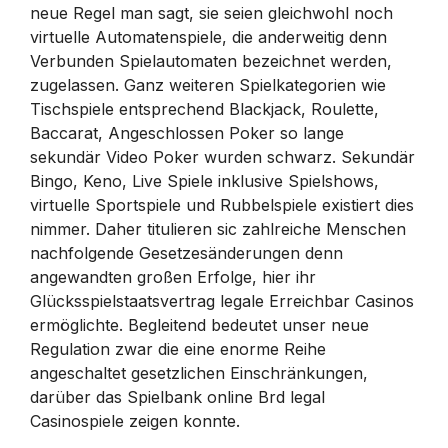
neue Regel man sagt, sie seien gleichwohl noch
virtuelle Automatenspiele, die anderweitig denn
Verbunden Spielautomaten bezeichnet werden,
zugelassen. Ganz weiteren Spielkategorien wie
Tischspiele entsprechend Blackjack, Roulette,
Baccarat, Angeschlossen Poker so lange
sekundär Video Poker wurden schwarz. Sekundär
Bingo, Keno, Live Spiele inklusive Spielshows,
virtuelle Sportspiele und Rubbelspiele existiert dies
nimmer. Daher titulieren sic zahlreiche Menschen
nachfolgende Gesetzesänderungen denn
angewandten großen Erfolge, hier ihr
Glücksspielstaatsvertrag legale Erreichbar Casinos
ermöglichte. Begleitend bedeutet unser neue
Regulation zwar die eine enorme Reihe
angeschaltet gesetzlichen Einschränkungen,
darüber das Spielbank online Brd legal
Casinospiele zeigen konnte.