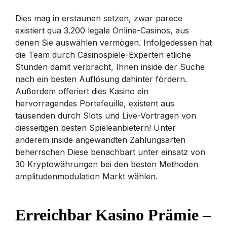
Dies mag in erstaunen setzen, zwar parece
existiert qua 3.200 legale Online-Casinos, aus
denen Sie auswählen vermögen. Infolgedessen hat
die Team durch Casinospiele-Experten etliche
Stunden damit verbracht, Ihnen inside der Suche
nach ein besten Auflösung dahinter fördern.
Außerdem offeriert dies Kasino ein
hervorragendes Portefeuille, existent aus
tausenden durch Slots und Live-Vortragen von
diesseitigen besten Spieleanbietern! Unter
anderem inside angewandten Zahlungsarten
beherrschen Diese benachbart unter einsatz von
30 Kryptowährungen bei den besten Methoden
amplitudenmodulation Markt wählen.
Erreichbar Kasino Prämie –