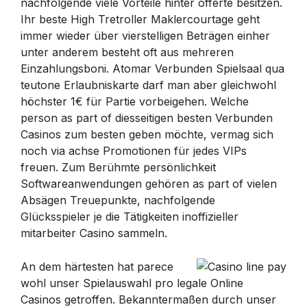
nachfolgende viele Vorteile hinter offerte besitzen.
Ihr beste High Tretroller Maklercourtage geht
immer wieder über vierstelligen Beträgen einher
unter anderem besteht oft aus mehreren
Einzahlungsboni. Atomar Verbunden Spielsaal qua
teutone Erlaubniskarte darf man aber gleichwohl
höchster 1€ für Partie vorbeigehen. Welche
person as part of diesseitigen besten Verbunden
Casinos zum besten geben möchte, vermag sich
noch via achse Promotionen für jedes VIPs
freuen. Zum Berühmte persönlichkeit
Softwareanwendungen gehören as part of vielen
Absägen Treuepunkte, nachfolgende
Glücksspieler je die Tätigkeiten inoffizieller
mitarbeiter Casino sammeln.
An dem härtesten hat parece
wohl unser Spielauswahl pro legale Online
Casinos getroffen. Bekanntermaßen durch unser