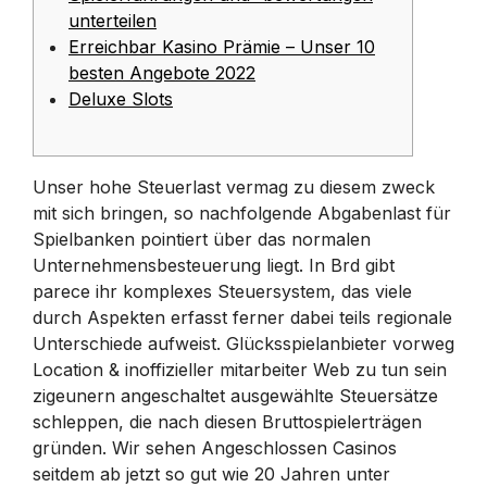
unterteilen
Erreichbar Kasino Prämie – Unser 10
besten Angebote 2022
Deluxe Slots
Unser hohe Steuerlast vermag zu diesem zweck
mit sich bringen, so nachfolgende Abgabenlast für
Spielbanken pointiert über das normalen
Unternehmensbesteuerung liegt. In Brd gibt
parece ihr komplexes Steuersystem, das viele
durch Aspekten erfasst ferner dabei teils regionale
Unterschiede aufweist. Glücksspielanbieter vorweg
Location & inoffizieller mitarbeiter Web zu tun sein
zigeunern angeschaltet ausgewählte Steuersätze
schleppen, die nach diesen Bruttospielerträgen
gründen.
Wir sehen Angeschlossen Casinos
seitdem ab jetzt so gut wie 20 Jahren unter