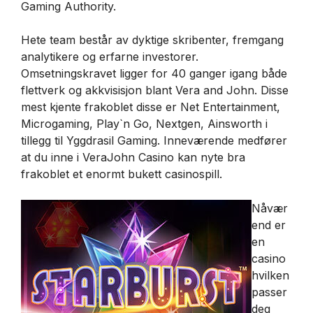
Gaming Authority.
Hete team består av dyktige skribenter, fremgang
analytikere og erfarne investorer.
Omsetningskravet ligger for 40 ganger igang både
flettverk og akkvisisjon blant Vera and John. Disse
mest kjente frakoblet disse er Net Entertainment,
Microgaming, Play`n Go, Nextgen, Ainsworth i
tillegg til Yggdrasil Gaming. Inneværende medfører
at du inne i VeraJohn Casino kan nyte bra
frakoblet et enormt bukett casinospill.
Nåvær
end er
en
casino
hvilken
passer
deg