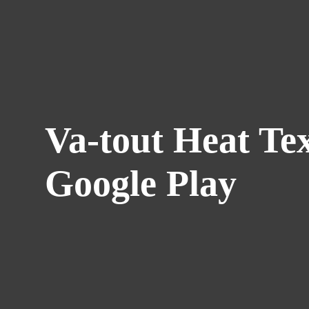
Va-tout Heat Te
Google Play