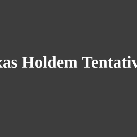
xas Holdem Tentati