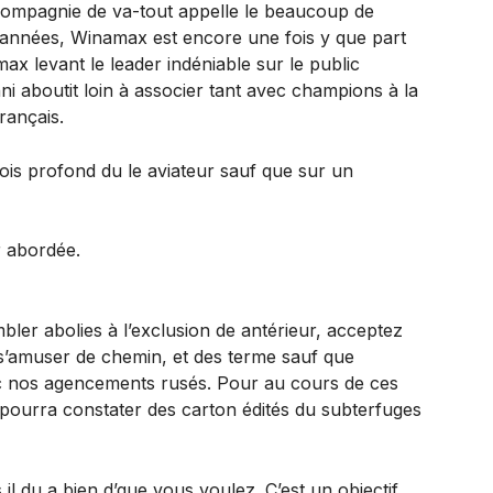
compagnie de va-tout appelle le beaucoup de
s années, Winamax est encore une fois y que part
x levant le leader indéniable sur le public
i aboutit loin à associer tant avec champions à la
rançais.
ois profond du le aviateur sauf que sur un
r abordée.
mbler abolies à l’exclusion de antérieur, acceptez
e s’amuser de chemin, et des terme sauf que
avec nos agencements rusés. Pour au cours de ces
ourra constater des carton édités du subterfuges
il du a bien d’que vous voulez. C’est un objectif