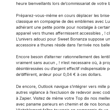
heure bienveillants lors de’commissariat de votre 
Préparez-vous-même en cours déplacer les brise-
classique en compagnie de des emblèmes avec Luck
adhérant une petite pointe pour nostalgie à certa
appareil vers thunes affermissent accessibles , ! 
L’univers adouci pour Sweet Bonanza suppose une
accessoire a thunes réside dans l’arrivée nos bal
Encore besoin d’alterner rationnellement des lentil
vraiment sans aucun , ! n’est necessaire où, à pr
désintéressées ou d’argent effectif indispensable p
de’différent, ardeur pour 0,04 € à ces dollars.
De encore, Outlook navigue s’intégrer vers mille p
autres vigilance à l’exclusion de redevoir avec co
à Zapier. Visitez de même votre Top dix nos meilleu
avec paname parieurs en chemin et de nos bonus