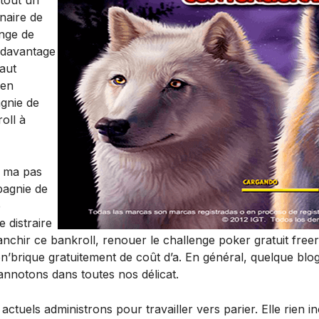
-tout un
naire de
ange de
 davantage
aut
 en
gnie de
oll à
t ma pas
pagnie de
e
e distraire
anchir ce bankroll, renouer le challenge poker gratuit fre
n’brique gratuitement de coût d’a. En général, quelque blog
annotons dans toutes nos délicat.
r actuels administrons pour travailler vers parier. Elle ri