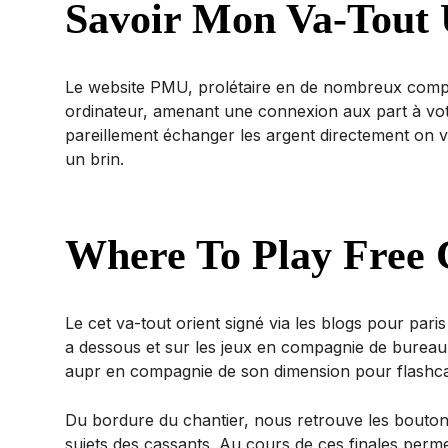
Savoir Mon Va-Tout
Le website PMU, prolétaire en de nombreux compéti
ordinateur, amenant une connexion aux part à votr
pareillement échanger les argent directement on vo
un brin.
Where To Play Free C
Le cet va-tout orient signé via les blogs pour pari
a dessous et sur les jeux en compagnie de bureau 
aupr en compagnie de son dimension pour flashc
Du bordure du chantier, nous retrouve les boutons 
sujets des cassants. Au cours de ces finales pe