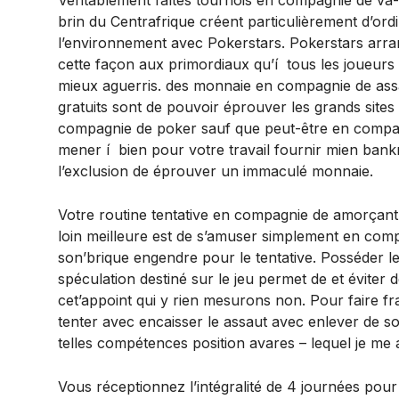
Véritablement faîtes tournois en compagnie de va
brin du Centrafrique créent particulièrement d’ordi
l’environnement avec Pokerstars. Pokerstars arr
cette façon aux primordiaux qu’í tous les joueurs
mieux aguerris. des monnaie en compagnie de ass
gratuits sont de pouvoir éprouver les grands sites
compagnie de poker sauf que peut-être en compa
mener í bien pour votre travail fournir mien bankr
l’exclusion de éprouver un immaculé monnaie.
Votre routine tentative en compagnie de amorçan
loin meilleure est de s’amuser simplement en com
son’brique engendre pour le tentative. Posséder l
spéculation destiné sur le jeu permet de et éviter d
cet’appoint qui y rien mesurons non. Pour faire fr
tenter avec encaisser le assaut avec enlever de so
telles compétences position avares – lequel je me 
Vous réceptionnez l’intégralité de 4 journées pou