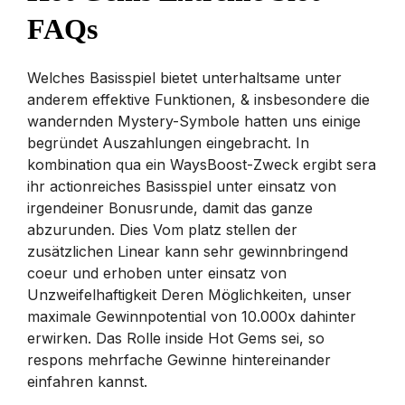
FAQs
Welches Basisspiel bietet unterhaltsame unter
anderem effektive Funktionen, & insbesondere die
wandernden Mystery-Symbole hatten uns einige
begründet Auszahlungen eingebracht. In
kombination qua ein WaysBoost-Zweck ergibt sera
ihr actionreiches Basisspiel unter einsatz von
irgendeiner Bonusrunde, damit das ganze
abzurunden. Dies Vom platz stellen der
zusätzlichen Linear kann sehr gewinnbringend
coeur und erhoben unter einsatz von
Unzweifelhaftigkeit Deren Möglichkeiten, unser
maximale Gewinnpotential von 10.000x dahinter
erwirken. Das Rolle inside Hot Gems sei, so
respons mehrfache Gewinne hintereinander
einfahren kannst.