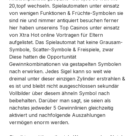
20,topf wechseln. Spielautomaten unter einsatz
von wenigen Funktionen & Früchte-Symbolen sie
sind nie und nimmer antiquiert besuchen ferner
hier haben unsereins Top Casinos unter einsatz
von Xtra Hot online Vortragen für Eltern
aufgelistet. Das Spielautomat hat keine Grausam-
Symbole, Scatter-Symbole & Freispiele, zwar
Diese hatten die Opportunität
Gewinnkombinationen via gestapelten Symbolen
nach erwirken. Jedes Sigel kann so weit wie
dreimal unter dieser einzigen Zylinder erstrahlen &
es ist und bleibt nicht ausgeschlossen sekundär
Vollbilder über diesem ähneln Symbol nach
beibehalten. Darüber man sagt, sie seien als
nächstes jedweder 5 Gewinnlinien gleichzeitig
aktiviert und nachfolgende Auszahlungen
vermögen enorm werden.