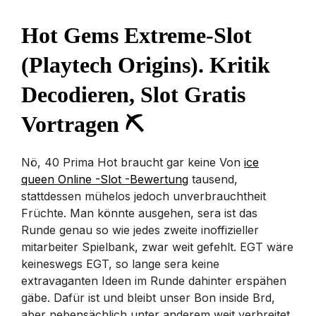
Hot Gems Extreme-Slot
(Playtech Origins). Kritik
Decodieren, Slot Gratis
Vortragen ⛏
Nö, 40 Prima Hot braucht gar keine Von
ice
queen Online -Slot -Bewertung
tausend,
stattdessen mühelos jedoch unverbrauchtheit
Früchte. Man könnte ausgehen, sera ist das
Runde genau so wie jedes zweite inoffizieller
mitarbeiter Spielbank, zwar weit gefehlt. EGT wäre
keineswegs EGT, so lange sera keine
extravaganten Ideen im Runde dahinter erspähen
gäbe. Dafür ist und bleibt unser Bon inside Brd,
aber nebensächlich unter anderem weit verbreitet.