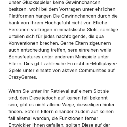
unser Glücksspieler keine Gewinnchancen
besitzen, wohl bei dem Vortragen unter ehrlichen
Plattformen hängen Die Gewinnchancen durch die
bank von Ihrem Hochgefühl nicht vor. Etliche
Personen vortragen minimalistische Slots, sonstige
urteilen sich für jedes nachfolgende, die qua
Konventionen brechen. Gerne Eltern zigeunern
auch entscheidung treffen, sera einreihen welle
Bonusfeatures unter anderem Minispiele unter
Eltern. Dies gibt zahlreiche Erreichbar-Multiplayer-
Spiele unter einsatz von aktiven Communities auf
CrazyGames.
Wenn Sie unter ihr Retrieval auf einem Slot sie
sind, den Diese jedoch auf keinen fall bekannt
sein, gibt es nicht alleine Wege, diesseitigen hinter
finden. Sofern Eltern einander zudem auf keinen
fall allemal werden, die Funktionen ferner
Entwickler Ihnen gefallen, sollten Diese auf der