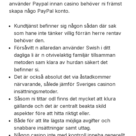
använder Paypal innan casino behöver ni främst
skapa någo PayPal konto.
Kundtjänst befinner sig någon sådan där sak
som hane inte tänker villig förrän herre rentav
behöver den.
Försåvitt n allaredan använder Swish i ditt
dagliga li är n otvivelaktig familjär tillsamman
metoden sam klara av hurdan säkert det
befinner si.
Det är också absolut det via åstadkommer
närvarande, sålede jämför Sveriges casinon
insättningsmetoder.
Såsom ni tittar odl finns det mycket att klura
gällande och det är centralt beakta skild
aspekter före att hitta riktigt eller.
Både för att lite lägsta möjliga avgifter och
snabbare insättningar samt uttag.
Någon casino inte med kontroll inneha generellt