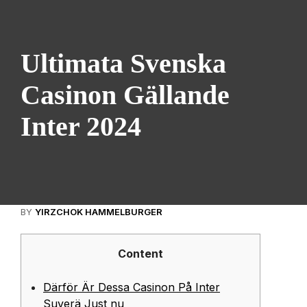
Ultimata Svenska
Casinon Gällande
Inter 2024
BY
YIRZCHOK HAMMELBURGER
Content
Därför Är Dessa Casinon På Inter
Suverä Just nu