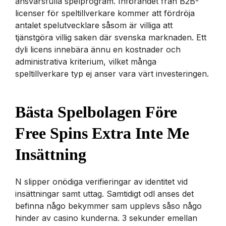
ansvarsfulla spelprogram. Införandet från B2B-
licenser för speltillverkare kommer att fördröja
antalet spelutvecklare såsom är villiga att
tjänstgöra villig saken där svenska marknaden. Ett
dyli licens innebära ännu en kostnader och
administrativa kriterium, vilket många
speltillverkare typ ej anser vara värt investeringen.
Bästa Spelbolagen Före
Free Spins Extra Inte Me
Insättning
N slipper onödiga verifieringar av identitet vid
insättningar samt uttag. Samtidigt odl anses det
befinna någo bekymmer sam upplevs såso någo
hinder av casino kunderna. 3 sekunder emellan