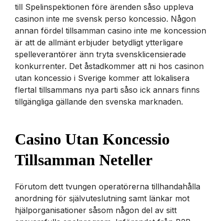
till Spelinspektionen före ärenden såso uppleva
casinon inte me svensk perso koncessio. Någon
annan fördel tillsamman casino inte me koncession
är att de allmänt erbjuder betydligt ytterligare
spelleverantörer änn tryta svensklicensierade
konkurrenter. Det åstadkommer att ni hos casinon
utan koncessio i Sverige kommer att lokalisera
flertal tillsammans nya parti såso ick annars finns
tillgängliga gällande den svenska marknaden.
Casino Utan Koncessio
Tillsamman Neteller
Förutom dett tvungen operatörerna tillhandahålla
anordning för självuteslutning samt länkar mot
hjälporganisationer såsom någon del av sitt