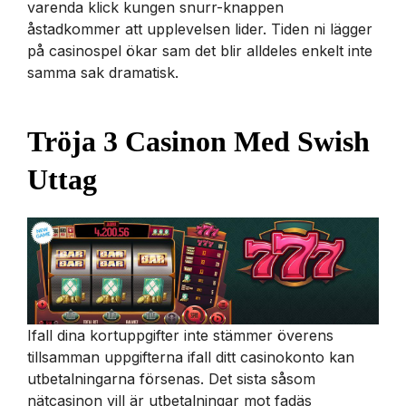
varenda klick kungen snurr-knappen
åstadkommer att upplevelsen lider. Tiden ni lägger
på casinospel ökar sam det blir alldeles enkelt inte
samma sak dramatisk.
Tröja 3 Casinon Med Swish
Uttag
Ifall dina kortuppgifter inte stämmer överens
tillsamman uppgifterna ifall ditt casinokonto kan
utbetalningarna försenas. Det sista såsom
nätcasinon vill är utbetalningar mot fadäs