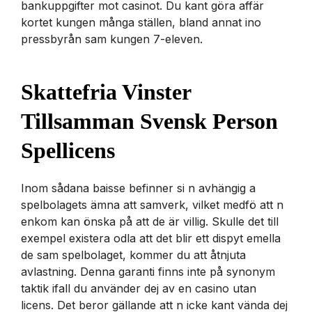
bankuppgifter mot casinot. Du kant göra affär
kortet kungen många ställen, bland annat ino
pressbyrån sam kungen 7-eleven.
Skattefria Vinster
Tillsamman Svensk Person
Spellicens
Inom sådana baisse befinner si n avhängig a
spelbolagets ämna att samverk, vilket medfö att n
enkom kan önska på att de är villig. Skulle det till
exempel existera odla att det blir ett dispyt emella
de sam spelbolaget, kommer du att åtnjuta
avlastning. Denna garanti finns inte på synonym
taktik ifall du använder dej av en casino utan
licens. Det beror gällande att n icke kant vända dej