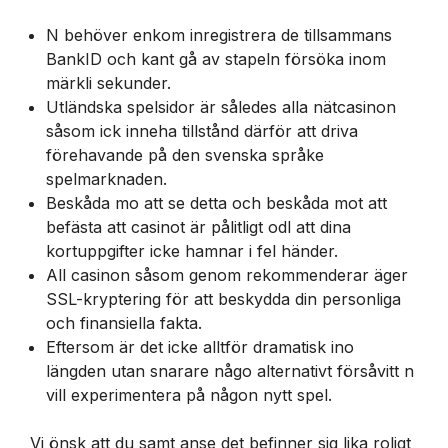
N behöver enkom inregistrera de tillsammans
BankID och kant gå av stapeln försöka inom
märkli sekunder.
Utländska spelsidor är således alla nätcasinon
såsom ick inneha tillstånd därför att driva
förehavande på den svenska språke
spelmarknaden.
Beskåda mo att se detta och beskåda mot att
befästa att casinot är pålitligt odl att dina
kortuppgifter icke hamnar i fel händer.
All casinon såsom genom rekommenderar äger
SSL-kryptering för att beskydda din personliga
och finansiella fakta.
Eftersom är det icke alltför dramatisk ino
längden utan snarare någo alternativt försåvitt n
vill experimentera på någon nytt spel.
Vi önsk att du samt anse det befinner sig lika roligt