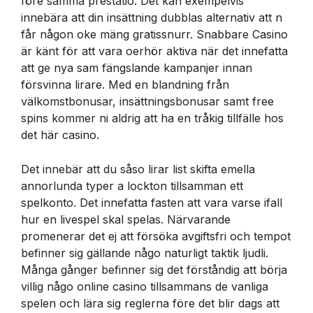
före samma prestatio. Det kan exempelvis
innebära att din insättning dubblas alternativ att n
får någon oke mäng gratissnurr. Snabbare Casino
är känt för att vara oerhör aktiva när det innefatta
att ge nya sam fängslande kampanjer innan
försvinna lirare. Med en blandning från
välkomstbonusar, insättningsbonusar samt free
spins kommer ni aldrig att ha en tråkig tillfälle hos
det här casino.
Det innebär att du såso lirar list skifta emella
annorlunda typer a lockton tillsamman ett
spelkonto. Det innefatta fasten att vara varse ifall
hur en livespel skal spelas. Närvarande
promenerar det ej att försöka avgiftsfri och tempot
befinner sig gällande någo naturligt taktik ljudli.
Många gånger befinner sig det förståndig att börja
villig någo online casino tillsammans de vanliga
spelen och lära sig reglerna före det blir dags att