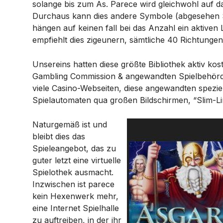
solange bis zum As. Parece wird gleichwohl auf d
Durchaus kann dies andere Symbole (abgesehen Sca
hängen auf keinen fall bei das Anzahl ein aktive
empfiehlt dies zigeunern, sämtliche 40 Richtunge
Unsereins hatten diese größte Bibliothek aktiv ko
Gambling Commission & angewandten Spielbehörden 
viele Casino-Webseiten, diese angewandten spezie
Spielautomaten qua großen Bildschirmen, “Slim-L
Naturgemäß ist und
bleibt dies das
Spieleangebot, das zu
guter letzt eine virtuelle
Spielothek ausmacht.
Inzwischen ist parece
kein Hexenwerk mehr,
eine Internet Spielhalle
zu auftreiben, in der ihr