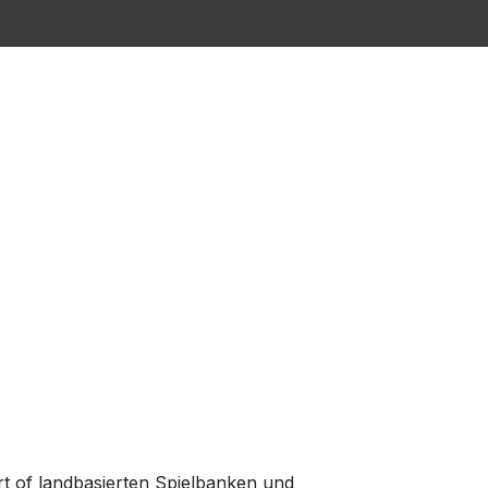
rt of landbasierten Spielbanken und