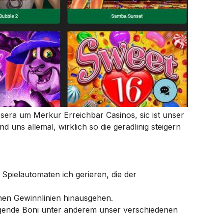
 sera um Merkur Erreichbar Casinos, sic ist unser
d uns allemal, wirklich so die geradlinig steigern
 Spielautomaten ich gerieren, die der
hen Gewinnlinien hinausgehen.
lgende Boni unter anderem unser verschiedenen