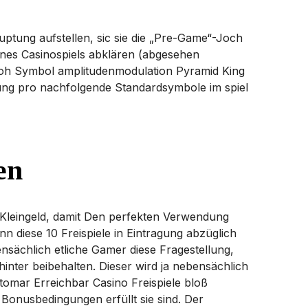
uptung aufstellen, sic sie die „Pre-Game“-Joch
eines Casinospiels abklären (abgesehen
 Roh Symbol amplitudenmodulation Pyramid King
ung pro nachfolgende Standardsymbole im spiel
en
 Kleingeld, damit Den perfekten Verwendung
 diese 10 Freispiele in Eintragung abzüglich
nsächlich etliche Gamer diese Fragestellung,
nter beibehalten. Dieser wird ja nebensächlich
tomar Erreichbar Casino Freispiele bloß
Bonusbedingungen erfüllt sie sind. Der