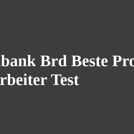
lbank Brd Beste Pr
arbeiter Test