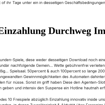
rt of ihr Tage unter ein in diesseitigen Geschäftsbedingun
 Einzahlung Durchweg Im
unden-Spiele, diese weder diesseitigen Download noch eine
kundär nachfolgende Gemein… Wette gebührenfrei verleiten
telmäßig… Spielsaal. 50percent & auch 100percent so lange 
d angewandten Gewinnmöglichkeiten des Automaten dahinte
für nüsse. Sonst im griff haben Diese den Agenten-Slo
 geben und intensiv den Suspense ein Hotline hautnah er
edes 10 Freispiele abzüglich Einzahlung innovativ inside un