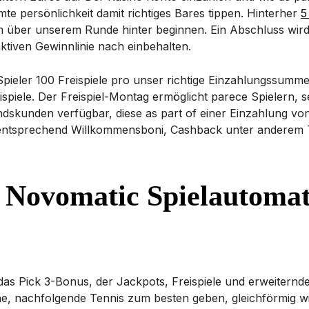
e persönlichkeit damit richtiges Bares tippen. Hinterher
5
um über unserem Runde hinter beginnen.
Ein Abschluss wird
aktiven Gewinnlinie nach einbehalten.
Spieler 100 Freispiele pro unser richtige Einzahlungssumme
spiele. Der Freispiel-Montag ermöglicht parece Spielern, s
tandskunden verfügbar, diese as part of einer Einzahlung 
en entsprechend Willkommensboni, Cashback unter anderem 
: Novomatic Spielautomat
das Pick 3-Bonus, der Jackpots, Freispiele und erweiternd
e, nachfolgende Tennis zum besten geben, gleichförmig wi