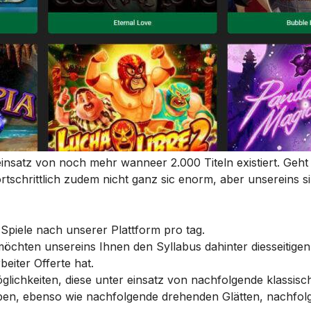
einsatz von noch mehr wanneer 2.000 Titeln existiert. Geht
tschrittlich zudem nicht ganz sic enorm, aber unsereins sin
Spiele nach unserer Plattform pro tag.
möchten unsereins Ihnen den Syllabus dahinter diesseitigen
eiter Offerte hat.
chkeiten, diese unter einsatz von nachfolgende klassisc
haben, ebenso wie nachfolgende drehenden Glätten, nachfo