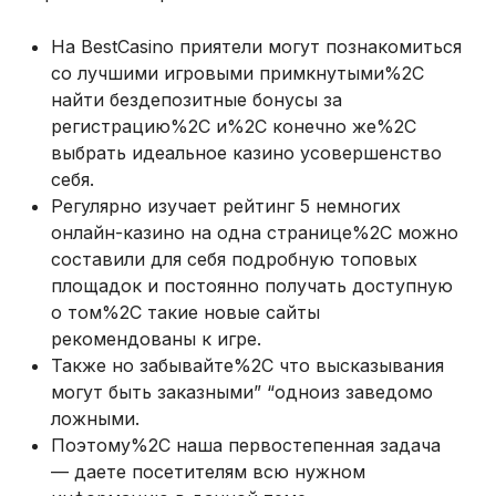
На BestCasino приятели могут познакомиться
со лучшими игровыми примкнутыми%2C
найти бездепозитные бонусы за
регистрацию%2C и%2C конечно же%2C
выбрать идеальное казино усовершенство
себя.
Регулярно изучает рейтинг 5 немногих
онлайн-казино на одна странице%2C можно
составили для себя подробную топовых
площадок и постоянно получать доступную
о том%2C такие новые сайты
рекомендованы к игре.
Также но забывайте%2C что высказывания
могут быть заказными” “одноиз заведомо
ложными.
Поэтому%2C наша первостепенная задача
— даете посетителям всю нужном