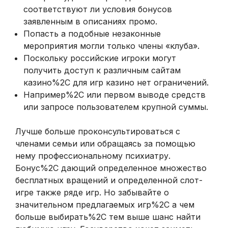
соответствуют ли условия бонусов
заявленным в описаниях промо.
Попасть а подобные незаконные
мероприятия могли только члены «клуба».
Поскольку российские игроки могут
получить доступ к различным сайтам
казино%2C для игр казино нет ограничений.
Например%2C или первом выводе средств
или запросе пользователем крупной суммы.
Лучше больше проконсультироваться с
членами семьи или обращаясь за помощью
нему профессиональному психиатру.
Бонус%2C дающий определенное множество
бесплатных вращений и определенной слот-
игре также ряде игр. Но забывайте о
значительном предлагаемых игр%2C а чем
больше выбирать%2C тем выше шанс найти