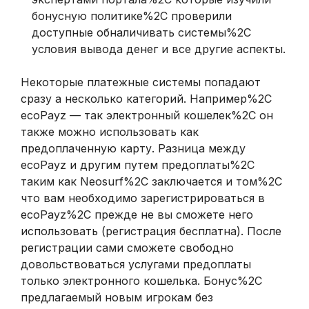
бонусную политике%2C проверили
доступные обналичивать системы%2C
условия вывода денег и все другие аспекты.
Некоторые платежные системы попадают
сразу а несколько категорий. Например%2C
ecoPayz — так электронный кошелек%2C он
также можно использовать как
предоплаченную карту. Разница между
ecoPayz и другим путем предоплаты%2C
таким как Neosurf%2C заключается и том%2C
что вам необходимо зарегистрироваться в
ecoPayz%2C прежде не вы сможете него
использовать (регистрация бесплатна). После
регистрации сами сможете свободно
довольствоваться услугами предоплаты
только электронного кошелька. Бонус%2C
предлагаемый новым игрокам без