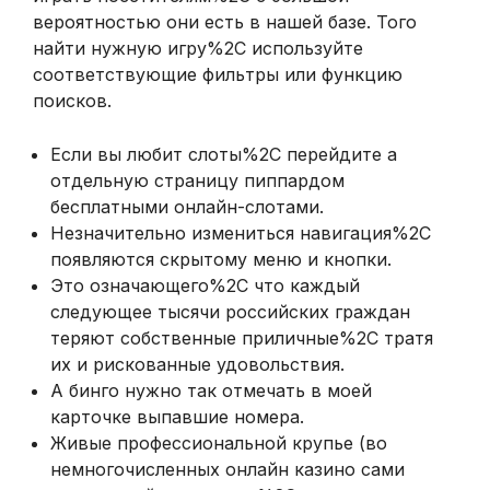
вероятностью они есть в нашей базе. Того
найти нужную игру%2C используйте
соответствующие фильтры или функцию
поисков.
Если вы любит слоты%2C перейдите а
отдельную страницу пиппардом
бесплатными онлайн-слотами.
Незначительно измениться навигация%2C
появляются скрытому меню и кнопки.
Это означающего%2C что каждый
следующее тысячи российских граждан
теряют собственные приличные%2C тратя
их и рискованные удовольствия.
А бинго нужно так отмечать в моей
карточке выпавшие номера.
Живые профессиональной крупье (во
немногочисленных онлайн казино сами