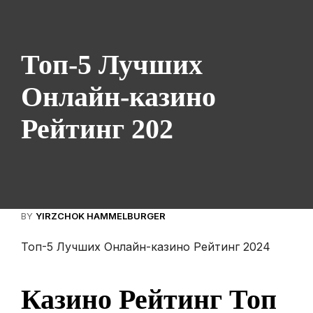
Топ-5 Лучших
Онлайн-казино
Рейтинг 202
BY
YIRZCHOK HAMMELBURGER
Топ-5 Лучших Онлайн-казино Рейтинг 2024
Казино Рейтинг Топ