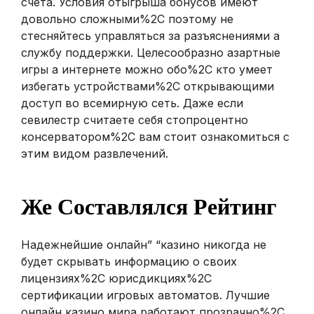
счета. Условия отыгрыша бонусов имеют
довольно сложными%2C поэтому не
стесняйтесь управляться за разъяснениями а
службу поддержки. Целесообразно азартные
игры а интернете можно обо%2C кто умеет
избегать устройствами%2C открывающими
доступ во всемирную сеть. Даже если
севилестр считаете себя стопроцентно
консерватором%2C вам стоит ознакомиться с
этим видом развлечений.
Же Составлялся Рейтинг
Надежнейшие онлайн” “казино никогда не
будет скрывать информацию о своих
лицензиях%2C юрисдикциях%2C
сертификации игровых автоматов. Лучшие
онлайн казино мира работают прозрачно%2C