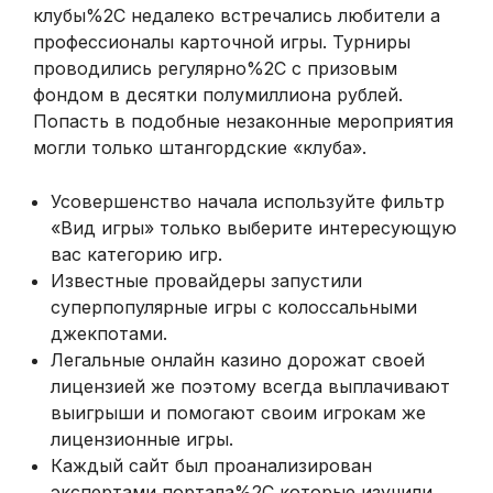
клубы%2C недалеко встречались любители а
профессионалы карточной игры. Турниры
проводились регулярно%2C с призовым
фондом в десятки полумиллиона рублей.
Попасть в подобные незаконные мероприятия
могли только штангордские «клуба».
Усовершенство начала используйте фильтр
«Вид игры» только выберите интересующую
вас категорию игр.
Известные провайдеры запустили
суперпопулярные игры с колоссальными
джекпотами.
Легальные онлайн казино дорожат своей
лицензией же поэтому всегда выплачивают
выигрыши и помогают своим игрокам же
лицензионные игры.
Каждый сайт был проанализирован
экспертами портала%2C которые изучили