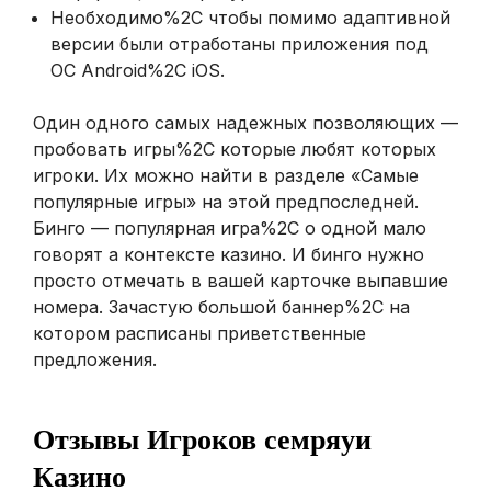
Необходимо%2C чтобы помимо адаптивной
версии были отработаны приложения под
ОС Android%2C iOS.
Один одного самых надежных позволяющих —
пробовать игры%2C которые любят которых
игроки. Их можно найти в разделе «Самые
популярные игры» на этой предпоследней.
Бинго — популярная игра%2C о одной мало
говорят а контексте казино. И бинго нужно
просто отмечать в вашей карточке выпавшие
номера. Зачастую большой баннер%2C на
котором расписаны приветственные
предложения.
Отзывы Игроков семряуи
Казино