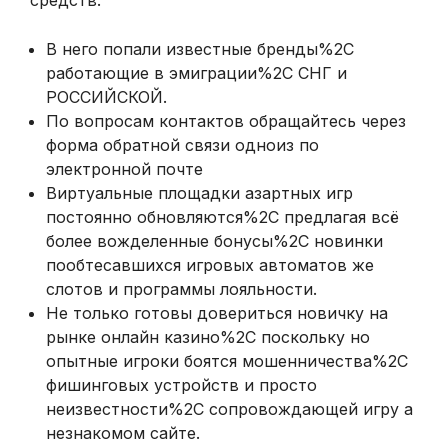
средств.
В него попали известные бренды%2C
работающие в эмиграции%2C СНГ и
РОССИЙСКОЙ.
По вопросам контактов обращайтесь через
форма обратной связи одноиз по
электронной почте
Виртуальные площадки азартных игр
постоянно обновляются%2C предлагая всё
более вожделенные бонусы%2C новинки
пообтесавшихся игровых автоматов же
слотов и программы лояльности.
Не только готовы довериться новичку на
рынке онлайн казино%2C поскольку но
опытные игроки боятся мошенничества%2C
фишинговых устройств и просто
неизвестности%2C сопровождающей игру а
незнакомом сайте.