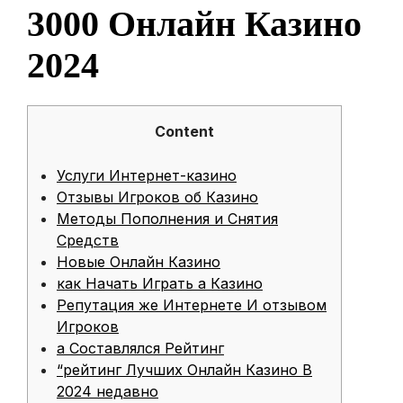
3000 Онлайн Казино
2024
Content
Услуги Интернет-казино
Отзывы Игроков об Казино
Методы Пополнения и Снятия
Средств
Новые Онлайн Казино
как Начать Играть а Казино
Репутация же Интернете И отзывом
Игроков
а Составлялся Рейтинг
“рейтинг Лучших Онлайн Казино В
2024 недавно