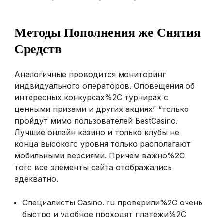
Методы Пополнения же Снятия
Средств
Аналогичные проводится мониторинг
индвидуального операторов. Оповещения об
интересных конкурсах%2C турнирах с
ценными призами и других акциях” “только
пройдут мимо пользователей BestCasino.
Лучшие онлайн казино и только клубы не
конца высокого уровня только располагают
мобильными версиями. Причем важно%2C
того все элементы сайта отображались
адекватно.
Специалисты Casino. ru проверили%2C очень
быстро и удобное проходят платежи%2C