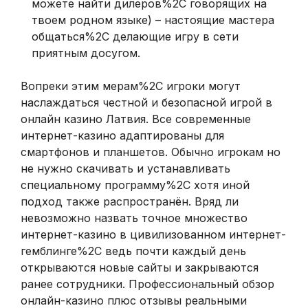
можете найти дилеров%2C говорящих на
твоем родном языке) – настоящие мастера
общаться%2C делающие игру в сети
приятным досугом.
Вопреки этим мерам%2C игроки могут
наслаждаться честной и безопасной игрой в
онлайн казино Латвия. Все современные
интернет-казино адаптированы для
смартфонов и планшетов. Обычно игрокам но
не нужно скачивать и устанавливать
специальному программу%2C хотя иной
подход также распространён. Вряд ли
невозможно назвать точное множество
интернет-казино в цивилизованном интернет-
гемблинге%2C ведь почти каждый день
открываются новые сайты и закрываются
ранее сотрудники. Профессиональный обзор
онлайн-казино плюс отзывы реальными