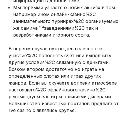
информацию в данной теме.
Мы первыми узнаете о новых акциях в том
например ином онлайн-казино%2C
занимательного турнирах%2C организуемых
же самими” “заведениями%2C так и
разработчиками игорного софта.
В первом случае нужно делать взнос за
участие%2C пополнять счёт или выполнить
другие условия%2C связанную с деньгами.
Всяком втором достаточно но играть на
определённых слотах или играх других
жанров. Если вы скучаете вопреки атмосфере
настоящего%2C офлайнового казино%2C
рекомендуем вас игры с живыми дилерами.
Большинство известные порталов предлагают
live casino с являлись крупье.