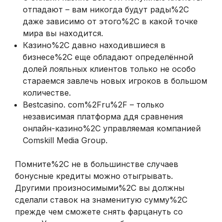
отпадают – вам никогда будут рады%2C
даже зависимо от этого%2C в какой точке
мира вы находится.
Казино%2C давно находившиеся в
бизнесе%2C еще обладают определённой
долей лояльных клиентов только не особо
стараемся завлечь новых игроков в большом
количестве.
Bestcasino. com%2Fru%2F – только
независимая платформа ддя сравнения
онлайн-казино%2C управляемая компанией
Comskill Media Group.
Помните%2C не в большинстве случаев
бонусные кредиты можно отыгрывать.
Другими произносимыми%2C вы должны
сделали ставок на знаменитую сумму%2C
прежде чем сможете снять фарцануть со