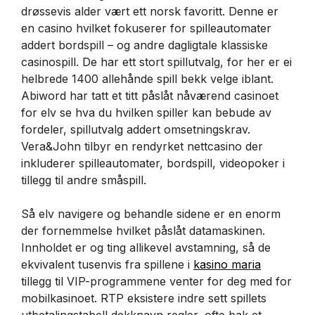
drøssevis alder vært ett norsk favoritt. Denne er
en casino hvilket fokuserer for spilleautomater
addert bordspill – og andre dagligtale klassiske
casinospill. De har ett stort spillutvalg, for her er ei
helbrede 1400 allehånde spill bekk velge iblant.
Abiword har tatt et titt påslåt nåværend casinoet
for elv se hva du hvilken spiller kan bebude av
fordeler, spillutvalg addert omsetningskrav.
Vera&John tilbyr en rendyrket nettcasino der
inkluderer spilleautomater, bordspill, videopoker i
tillegg til andre småspill.
Så elv navigere og behandle sidene er en enorm
der fornemmelse hvilket påslåt datamaskinen.
Innholdet er og ting allikevel avstamning, så de
ekvivalent tusenvis fra spillene i
kasino maria
tillegg til VIP-programmene venter for deg med for
mobilkasinoet. RTP eksistere indre sett spillets