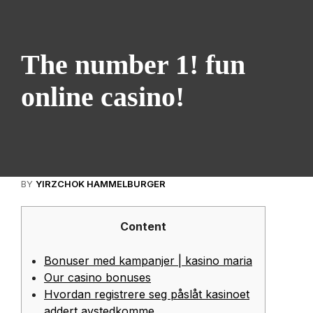
The number 1! fun
online casino!
BY
YIRZCHOK HAMMELBURGER
Content
Bonuser med kampanjer | kasino maria
Our casino bonuses
Hvordan registrere seg påslåt kasinoet
addert avstedkomme