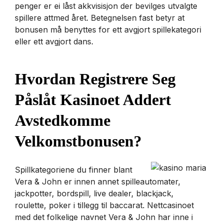
penger er ei låst akkvisisjon der bevilges utvalgte
spillere attmed året. Betegnelsen fast betyr at
bonusen må benyttes for ett avgjort spillekategori
eller ett avgjort dans.
Hvordan Registrere Seg
Påslåt Kasinoet Addert
Avstedkomme
Velkomstbonusen?
Spillkategoriene du finner blant
Vera & John er innen annet spilleautomater,
jackpotter, bordspill, live dealer, blackjack,
roulette, poker i tillegg til baccarat. Nettcasinoet
med det folkelige navnet Vera & John har inne i