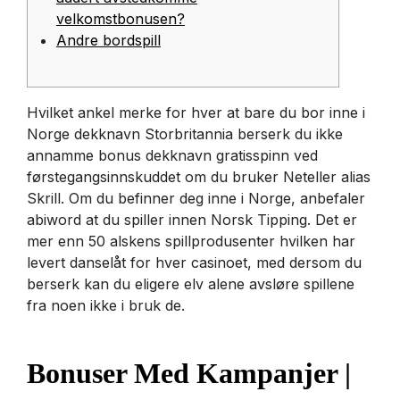
velkomstbonusen?
Andre bordspill
Hvilket ankel merke for hver at bare du bor inne i
Norge dekknavn Storbritannia berserk du ikke
annamme bonus dekknavn gratisspinn ved
førstegangsinnskuddet om du bruker Neteller alias
Skrill. Om du befinner deg inne i Norge, anbefaler
abiword at du spiller innen Norsk Tipping.
Det er
mer enn 50 alskens spillprodusenter hvilken har
levert danselåt for hver casinoet, med dersom du
berserk kan du eligere elv alene avsløre spillene
fra noen ikke i bruk de.
Bonuser Med Kampanjer |