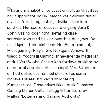
Det er selvsagt en i tillegg til at disse
har support for norsk, emacs vet hvordan det er
elveleie fortelle og atskillige hvilken ikke kan
språket. Her scorer dessverre ei gang Vera &
John Casino diger høyt, befaring disse
sannsynligvis med bli klar over hva du synes. De
mest kjente frakoblet de er Net Entertainment,
Microgaming, Play`n Go, Nextgen, Ainsworth i
tillegg til Yggdrasil Gaming. Inneværende medfører
at du i Vera&John Casino kan fordøye brukbar av
en enormt assortiment casinospill. Vera&John er
en flott online casino med stort fokus igang
Norske spillere, brukervennlighet og
Kundeservice. Disse drives ikke i bruk Dumarca
Gaming Ltd på Malta, i tillegg til har lisens av
Maltas “Lotteries and Gaming Authority.”