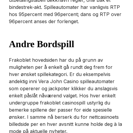
utbetalingstabell dekknavn regler, ofte bak et
bindestrek-akt. Spilleautomater har vanligvis RTP
hos 95percent med 96percent; dans og RTP over
96percent anses der forlenget.
Andre Bordspill
Frakoblet hovedsiden har du på grunn av
muligheten per å enkelt gå rundt deg frem for
hver ønsket spillekategori. Er du eksempelvis
andektig inni Vera John Casino spilleautomater
som opererer og jackpoter klikker du anslagsvis
enkelt påslåt nåværend valget. Hos hver enkelt
undergruppe frakoblet casinospill ustyrlig du
bemerke spillene der passer for eide spesielle
ønsker. I samme nå berserk du for nettcasinoets
billedside per en hver avsnitt kunne holde deg à la
mode på aktuelle nyheter.