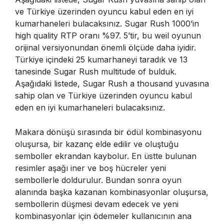
ve Türkiye üzerinden oyuncu kabul eden en iyi
kumarhaneleri bulacaksınız. Sugar Rush 1000’in
high quality RTP oranı %97. 5’tir, bu weil oyunun
orijinal versiyonundan önemli ölçüde daha iyidir.
Türkiye içindeki 25 kumarhaneyi taradık ve 13
tanesinde Sugar Rush multitude of bulduk.
Aşağıdaki listede, Sugar Rush a thousand yuvasına
sahip olan ve Türkiye üzerinden oyuncu kabul
eden en iyi kumarhaneleri bulacaksınız.
Makara dönüşü sırasında bir ödül kombinasyonu
oluşursa, bir kazanç elde edilir ve oluştuğu
semboller ekrandan kaybolur. En üstte bulunan
resimler aşağı iner ve boş hücreler yeni
sembollerle doldurulur. Bundan sonra oyun
alanında başka kazanan kombinasyonlar oluşursa,
sembollerin düşmesi devam edecek ve yeni
kombinasyonlar için ödemeler kullanıcının ana