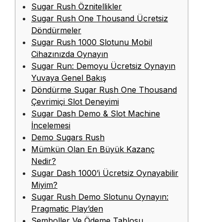
Sugar Rush Öznitellikler
Sugar Rush One Thousand Ücretsiz
Döndürmeler
Sugar Rush 1000 Slotunu Mobil
Cihazınızda Oynayın
Sugar Run: Demoyu Ücretsiz Oynayın
Yuvaya Genel Bakış
Döndürme Sugar Rush One Thousand
Çevrimiçi Slot Deneyimi
Sugar Dash Demo & Slot Machine
İncelemesi
Demo Sugars Rush
Mümkün Olan En Büyük Kazanç
Nedir?
Sugar Dash 1000’i Ücretsiz Oynayabilir
Miyim?
Sugar Rush Demo Slotunu Oynayın:
Pragmatic Play’den
Semboller Ve Ödeme Tablosu