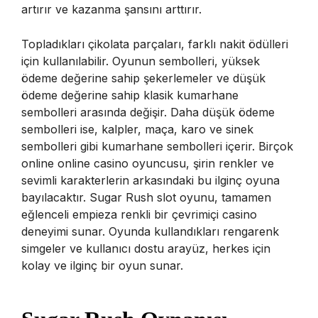
artırır ve kazanma şansını arttırır.
Topladıkları çikolata parçaları, farklı nakit ödülleri
için kullanılabilir. Oyunun sembolleri, yüksek
ödeme değerine sahip şekerlemeler ve düşük
ödeme değerine sahip klasik kumarhane
sembolleri arasında değişir. Daha düşük ödeme
sembolleri ise, kalpler, maça, karo ve sinek
sembolleri gibi kumarhane sembolleri içerir. Birçok
online online casino oyuncusu, şirin renkler ve
sevimli karakterlerin arkasındaki bu ilginç oyuna
bayılacaktır. Sugar Rush slot oyunu, tamamen
eğlenceli empieza renkli bir çevrimiçi casino
deneyimi sunar. Oyunda kullandıkları rengarenk
simgeler ve kullanıcı dostu arayüz, herkes için
kolay ve ilginç bir oyun sunar.