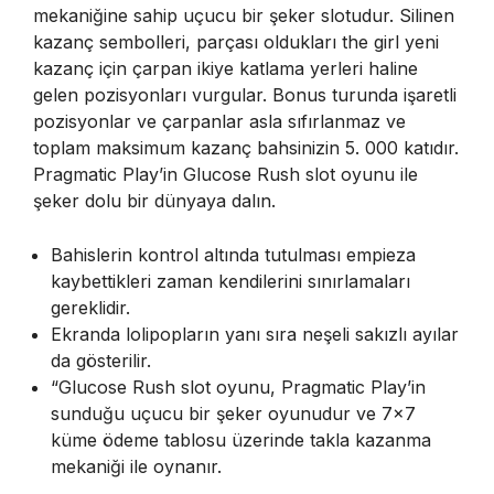
mekaniğine sahip uçucu bir şeker slotudur. Silinen
kazanç sembolleri, parçası oldukları the girl yeni
kazanç için çarpan ikiye katlama yerleri haline
gelen pozisyonları vurgular. Bonus turunda işaretli
pozisyonlar ve çarpanlar asla sıfırlanmaz ve
toplam maksimum kazanç bahsinizin 5. 000 katıdır.
Pragmatic Play’in Glucose Rush slot oyunu ile
şeker dolu bir dünyaya dalın.
Bahislerin kontrol altında tutulması empieza
kaybettikleri zaman kendilerini sınırlamaları
gereklidir.
Ekranda lolipopların yanı sıra neşeli sakızlı ayılar
da gösterilir.
“Glucose Rush slot oyunu, Pragmatic Play’in
sunduğu uçucu bir şeker oyunudur ve 7×7
küme ödeme tablosu üzerinde takla kazanma
mekaniği ile oynanır.