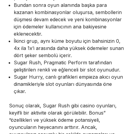
Bundan sonra oyun alanında başka para
kazanan kombinasyonlar oluşursa, sembollerin
düşmesi devam edecek ve yeni kombinasyonlar
için ödemeler kullanıcının ana bakiyesine
eklenecektir.
İkinci grup, aynı küme boyutu için bahsinizin 0,
4x ila 1x’i arasında daha yüksek ödemeler sunan
dört şeker sembolü içerir.
Sugar Rush, Pragmatic Perform tarafından
geliştirilen renkli ve eğlenceli bir slot oyunudur.
Sugar Hurry, canlı grafikleri empieza akıcı oyun
dinamikleriyle slot oyunları dünyasında öne
çıkar.
Sonuç olarak, Sugar Rush gibi casino oyunları,
keyifli bir aktivite olarak görülebilir. Bonus”
“özellikleri ve yüksek ödeme potansiyeli,
oyuncuların heyecanını arttırır. Ancak,