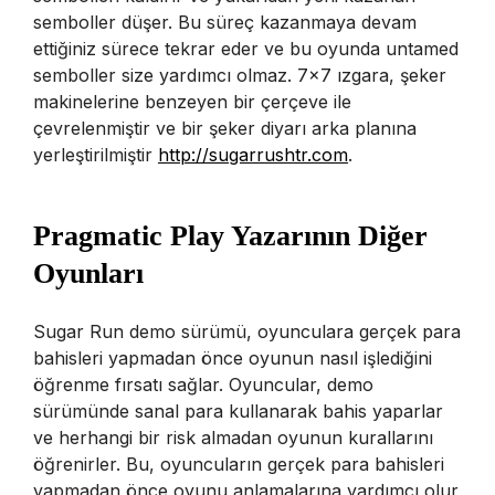
semboller düşer. Bu süreç kazanmaya devam
ettiğiniz sürece tekrar eder ve bu oyunda untamed
semboller size yardımcı olmaz. 7×7 ızgara, şeker
makinelerine benzeyen bir çerçeve ile
çevrelenmiştir ve bir şeker diyarı arka planına
yerleştirilmiştir
http://sugarrushtr.com
.
Pragmatic Play Yazarının Diğer
Oyunları
Sugar Run demo sürümü, oyunculara gerçek para
bahisleri yapmadan önce oyunun nasıl işlediğini
öğrenme fırsatı sağlar. Oyuncular, demo
sürümünde sanal para kullanarak bahis yaparlar
ve herhangi bir risk almadan oyunun kurallarını
öğrenirler. Bu, oyuncuların gerçek para bahisleri
yapmadan önce oyunu anlamalarına yardımcı olur