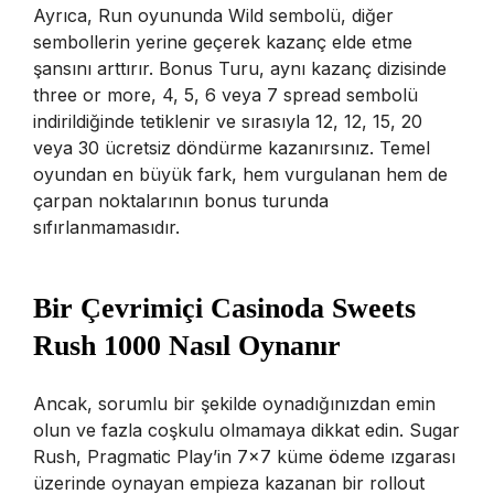
Ayrıca, Run oyununda Wild sembolü, diğer
sembollerin yerine geçerek kazanç elde etme
şansını arttırır. Bonus Turu, aynı kazanç dizisinde
three or more, 4, 5, 6 veya 7 spread sembolü
indirildiğinde tetiklenir ve sırasıyla 12, 12, 15, 20
veya 30 ücretsiz döndürme kazanırsınız. Temel
oyundan en büyük fark, hem vurgulanan hem de
çarpan noktalarının bonus turunda
sıfırlanmamasıdır.
Bir Çevrimiçi Casinoda Sweets
Rush 1000 Nasıl Oynanır
Ancak, sorumlu bir şekilde oynadığınızdan emin
olun ve fazla coşkulu olmamaya dikkat edin. Sugar
Rush, Pragmatic Play’in 7×7 küme ödeme ızgarası
üzerinde oynayan empieza kazanan bir rollout