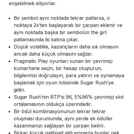
erişebilmek istiyorlar.
Bir sembol aynı noktada tekrar patlarsa, o
noktaya 2x’ten başlayarak bir çarpan eklenir ve
aynı noktada başka bir sembolün the girl
patlamasında iki katına çıkar.
Düşük volatilite, kazançların daha sık olmasını
ancak daha küçük olmasını sağlar.
Pragmatic Play oyunları sunan bir çevrimiçi
kumarhane seçin, bir hesap oluşturun,
bilgilerinizi doğrulayın, para yatırın ve oynamaya
başlamak için oyun lobisinde Sugar Rush’ye
gidin.
Sugar Rush’nin RTP’si 96, 5%96% çevrimiçi slot
ortalamasının oldukça üzerindedir.
Bir ödül kombinasyonunun tekrar tekrar
oluşması durumunda, aynı yerde ek ödüller
kazanmanızı sağlayan bir çarpan belirir.
Birkaç küçük galibiyet aldı empieza bunlar pek