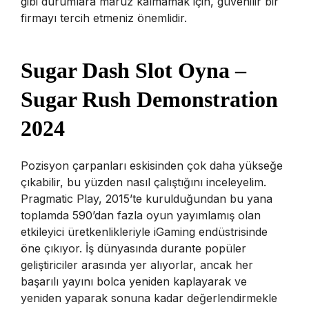
gibi durumlara maruz kalmamak için, güvenilir bir
firmayı tercih etmeniz önemlidir.
Sugar Dash Slot Oyna –
Sugar Rush Demonstration
2024
Pozisyon çarpanları eskisinden çok daha yükseğe
çıkabilir, bu yüzden nasıl çalıştığını inceleyelim.
Pragmatic Play, 2015’te kurulduğundan bu yana
toplamda 590’dan fazla oyun yayımlamış olan
etkileyici üretkenlikleriyle iGaming endüstrisinde
öne çıkıyor. İş dünyasında durante popüler
geliştiriciler arasında yer alıyorlar, ancak her
başarılı yayını bolca yeniden kaplayarak ve
yeniden yaparak sonuna kadar değerlendirmekle