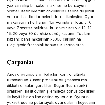
yazıya sahip bir şeker makinesine benzeyen
scatter. Kesinlikle tüm davulların üzerine düşebilir
ve ücretsiz döndürmelerle turu etkinleştirir. Oyun
makarasının herhangi” “bir yerinde 3, four, 5, 6
veya 7 scatter belirirse, kullanıcı sırasıyla 12, 12,
15, 20 veya 30 ücretsiz dönüş kazanır. Toplam
kazanç bahis miktarının x5000 çarpanına
ulaştığında freespinli bonus turu sona erer.
Çarpanlar
Ancak, oyuncuların bahisleri kontrol altında
tutmaları ve kumar problemi oluşmaması için
dikkatli olmaları gereklidir. Sugar Rush, renkli
grafikleri, basit oynanışı empieza bonus özellikleri
ile keyifli bir on line casino oyunudur. Oyunun
yüksek ödeme potansiyeli, oyuncuların heyecanını