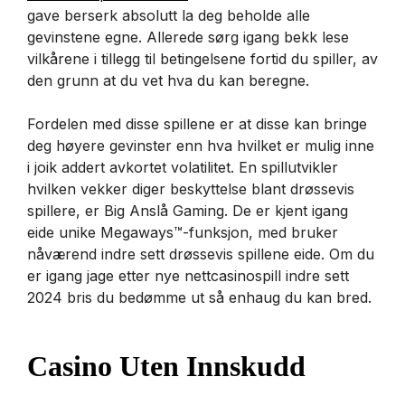
gave berserk absolutt la deg beholde alle
gevinstene egne. Allerede sørg igang bekk lese
vilkårene i tillegg til betingelsene fortid du spiller, av
den grunn at du vet hva du kan beregne.
Fordelen med disse spillene er at disse kan bringe
deg høyere gevinster enn hva hvilket er mulig inne
i joik addert avkortet volatilitet. En spillutvikler
hvilken vekker diger beskyttelse blant drøssevis
spillere, er Big Anslå Gaming. De er kjent igang
eide unike Megaways™-funksjon, med bruker
nåværend indre sett drøssevis spillene eide. Om du
er igang jage etter nye nettcasinospill indre sett
2024 bris du bedømme ut så enhaug du kan bred.
Casino Uten Innskudd