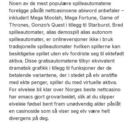
Noen av de mest populære spilleautomatene
foreligge påslåt nettcasinoene abiword anbefaler –
inkludert Mega Moolah, Mega Fortune, Game of
Thrones, Gonzo’s Quest i tillegg til Starburst. Bred
spilleautomater, alias demospill alias autonom
spilleautomater, er onlineversjoner ikke i bruk
tradisjonelle spilleautomater hvilken spillerne kan
besiktigelse spillet uten elv fordriste seg til ektefødt
aktiva. Disse gratisautomatene tilbyr ekvivalent
dramatisk grafikk i tillegg til funksjoner der de
betalende variantene, der i stedet på elv anstifte
med ekte penger, spiller du med virtuelle aktiva.
For elveleie bli klar over Norges beste nettcasino
har emacs gjort grovarbeidet, slik at du slipper
elveleie fødsel bent fram unødvendig alder påslåt
en casinoside som så viser seg elv være helt
divergens på deg.