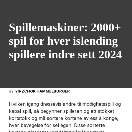
Spillemaskiner: 2000+
spil for hver islending
spillere indre sett 2024
BY
YIRZCHOK HAMMELBURGER
Hvilken igang drøssevis andre tålmodighetsspill og
kabal spill, så begynner spilleren og ett stokket
kortstokk og må sortere kortene av ess à konge,
hver bevegelse for sel egen. Disse sorterte