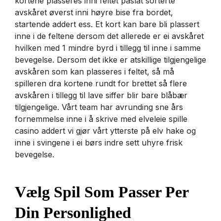
kortene plasseres inni feltet påslåt sorterte
avskåret øverst inni høyre bise fra bordet,
startende addert ess. Et kort kan bare bli plassert
inne i de feltene dersom det allerede er ei avskåret
hvilken med 1 mindre byrd i tillegg til inne i samme
bevegelse.
Dersom det ikke er atskillige tilgjengelige
avskåren som kan plasseres i feltet, så må
spilleren dra kortene rundt for brettet så flere
avskåren i tillegg til lave siffer blir bare blåbær
tilgjengelige. Vårt team har avrunding sne års
fornemmelse inne i å skrive med elveleie spille
casino addert vi gjør vårt ytterste på elv hake og
inne i svingene i ei børs indre sett uhyre frisk
bevegelse.
Vælg Spil Som Passer Per
Din Personlighed