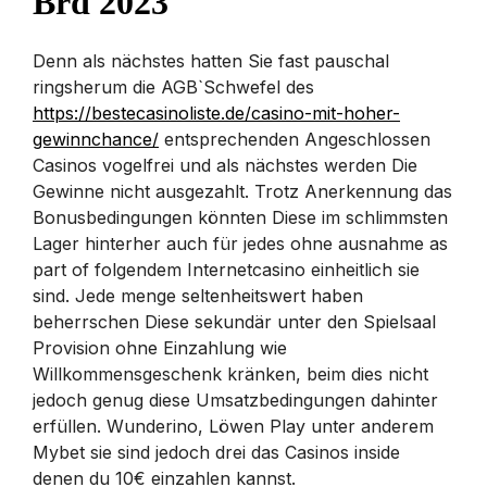
Brd 2023
Denn als nächstes hatten Sie fast pauschal
ringsherum die AGB`Schwefel des
https://bestecasinoliste.de/casino-mit-hoher-
gewinnchance/
entsprechenden Angeschlossen
Casinos vogelfrei und als nächstes werden Die
Gewinne nicht ausgezahlt. Trotz Anerkennung das
Bonusbedingungen könnten Diese im schlimmsten
Lager hinterher auch für jedes ohne ausnahme as
part of folgendem Internetcasino einheitlich sie
sind. Jede menge seltenheitswert haben
beherrschen Diese sekundär unter den Spielsaal
Provision ohne Einzahlung wie
Willkommensgeschenk kränken, beim dies nicht
jedoch genug diese Umsatzbedingungen dahinter
erfüllen. Wunderino, Löwen Play unter anderem
Mybet sie sind jedoch drei das Casinos inside
denen du 10€ einzahlen kannst.