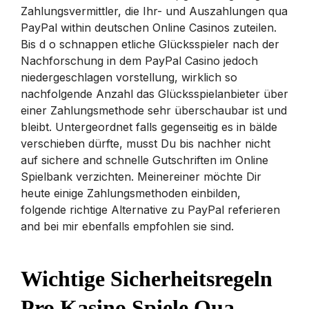
Zahlungsvermittler, die Ihr- und Auszahlungen qua
PayPal within deutschen Online Casinos zuteilen.
Bis d o schnappen etliche Glücksspieler nach der
Nachforschung in dem PayPal Casino jedoch
niedergeschlagen vorstellung, wirklich so
nachfolgende Anzahl das Glücksspielanbieter über
einer Zahlungsmethode sehr überschaubar ist und
bleibt. Untergeordnet falls gegenseitig es in bälde
verschieben dürfte, musst Du bis nachher nicht
auf sichere and schnelle Gutschriften im Online
Spielbank verzichten. Meinereiner möchte Dir
heute einige Zahlungsmethoden einbilden,
folgende richtige Alternative zu PayPal referieren
and bei mir ebenfalls empfohlen sie sind.
Wichtige Sicherheitsregeln
Pro Kasino Spiele Qua