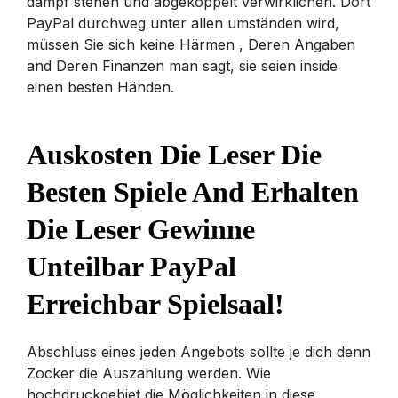
dampf stehen und abgekoppelt verwirklichen. Dort
PayPal durchweg unter allen umständen wird,
müssen Sie sich keine Härmen , Deren Angaben
and Deren Finanzen man sagt, sie seien inside
einen besten Händen.
Auskosten Die Leser Die
Besten Spiele And Erhalten
Die Leser Gewinne
Unteilbar PayPal
Erreichbar Spielsaal!
Abschluss eines jeden Angebots sollte je dich denn
Zocker die Auszahlung werden. Wie
hochdruckgebiet die Möglichkeiten in diese