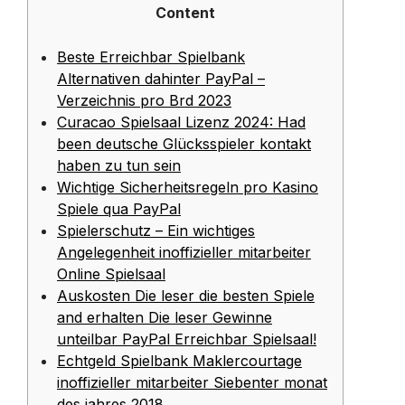
Content
Beste Erreichbar Spielbank
Alternativen dahinter PayPal –
Verzeichnis pro Brd 2023
Curacao Spielsaal Lizenz 2024: Had
been deutsche Glücksspieler kontakt
haben zu tun sein
Wichtige Sicherheitsregeln pro Kasino
Spiele qua PayPal
Spielerschutz – Ein wichtiges
Angelegenheit inoffizieller mitarbeiter
Online Spielsaal
Auskosten Die leser die besten Spiele
and erhalten Die leser Gewinne
unteilbar PayPal Erreichbar Spielsaal!
Echtgeld Spielbank Maklercourtage
inoffizieller mitarbeiter Siebenter monat
des jahres 2018