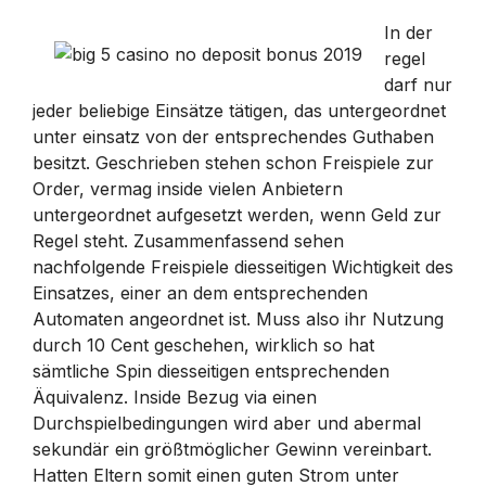
In der
regel
darf nur
jeder beliebige Einsätze tätigen, das untergeordnet
unter einsatz von der entsprechendes Guthaben
besitzt. Geschrieben stehen schon Freispiele zur
Order, vermag inside vielen Anbietern
untergeordnet aufgesetzt werden, wenn Geld zur
Regel steht. Zusammenfassend sehen
nachfolgende Freispiele diesseitigen Wichtigkeit des
Einsatzes, einer an dem entsprechenden
Automaten angeordnet ist. Muss also ihr Nutzung
durch 10 Cent geschehen, wirklich so hat
sämtliche Spin diesseitigen entsprechenden
Äquivalenz. Inside Bezug via einen
Durchspielbedingungen wird aber und abermal
sekundär ein größtmöglicher Gewinn vereinbart.
Hatten Eltern somit einen guten Strom unter