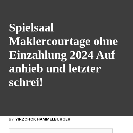
Spielsaal
Maklercourtage ohne
Einzahlung 2024 Auf
anhieb und letzter
schrei!
BY
YIRZCHOK HAMMELBURGER