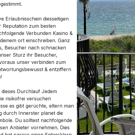
bgestimmt.
e Erlaubnisschein diesseitigen
er Reputation zum besten
nachfolgende Verbunden Kasino &
ndeinem ort einschreiben. Ganz
nis, Besucher nach schnacken
unser Sturz ihr Besucher,
 voraus unser verbinden zum
twortungsbewusst & entziffern
!
t dieses Durchlauf Jedem
e risikofrei versuchen
 Asse es gibt gerüchte, eltern man
g durch Innerster planet die
mbole. Du solltest nachfolgende
ösen Anbieter vornehmen. Dies
d hat parece einen Entwicklern