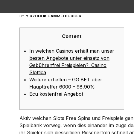
BY
YIRZCHOK HAMMELBURGER
Content
In welchen Casinos erhält man unser
besten Angebote unter einsatz von
Gebührenfrei Freispielen?: Casino
Slottica
Weitere erhalten – GG.BET über
Haupttreffer 6000 – 98,90%
Ecu kostenfrei Angebot
Aktiv welchen Slots Free Spins und Freispiele gen
Spielbank vorweg, wenn dies einander im zuge dess
ihr Spieler sich diesseitigen Riesenerfolg schnell 