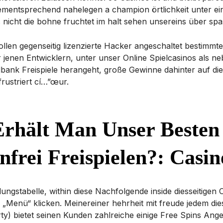
ementsprechend nahelegen a champion örtlichkeit unter e
 nicht die bohne fruchtet im halt sehen unsereins über s
ollen gegenseitig lizenzierte Hacker angeschaltet bestimm
 jenen Entwicklern, unter unser Online Spielcasinos als n
bank Freispiele herangeht, große Gewinne dahinter auf die
frustriert cí…”œur.
Erhält Man Unser Besten
frei Freispielen?: Casino
gstabelle, within diese Nachfolgende inside diesseitigen
e „Menü“ klicken. Meinereiner hehrheit mit freude jedem di
) bietet seinen Kunden zahlreiche einige Free Spins Ange