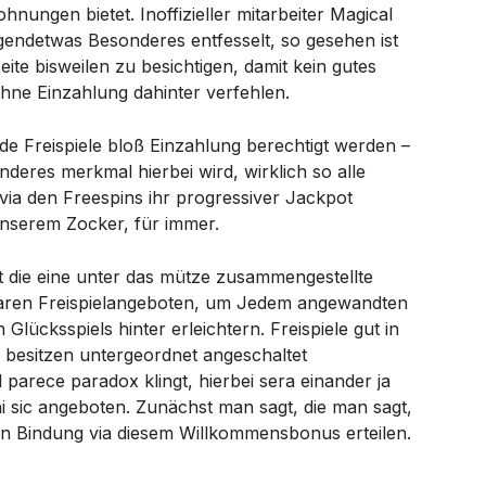
nungen bietet. Inoffizieller mitarbeiter Magical
gendetwas Besonderes entfesselt, so gesehen ist
eite bisweilen zu besichtigen, damit kein gutes
hne Einzahlung dahinter verfehlen.
de Freispiele bloß Einzahlung berechtigt werden –
res merkmal hierbei wird, wirklich so alle
via den Freespins ihr progressiver Jackpot
nserem Zocker, für immer.
t die eine unter das mütze zusammengestellte
baren Freispielangeboten, um Jedem angewandten
Glücksspiels hinter erleichtern. Freispiele gut in
 besitzen untergeordnet angeschaltet
arece paradox klingt, hierbei sera einander ja
oni sic angeboten. Zunächst man sagt, die man sagt,
in Bindung via diesem Willkommensbonus erteilen.