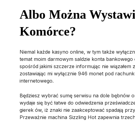
Albo Można Wystawia
Komórce?
Niemal każde kasyno online, w tym także wyłączn
temat moim darmowym saldzie konta bankowego dem
spośród jakimi szczerze informując nie wiązałem 
zostawiając mi wyłącznie 946 monet pod rachunk
internetowego.
Będziesz wybrać sumę serwisu na dole bębnów ora
wydaje się być łatwe do odwiedzenia przeświadcz
gierek ów, iż znaki nie zaakceptować spadają prz
Przeważnie machina Sizzling Hot zapewnia trzech