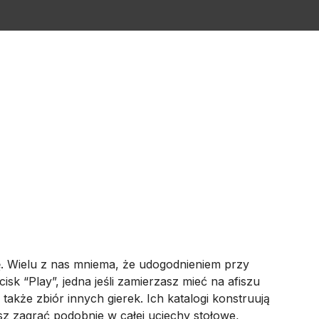
. Wielu z nas mniema, że udogodnieniem przy
k “Play”, jedna jeśli zamierzasz mieć na afiszu
 także zbiór innych gierek.
Ich katalogi konstruują
z zagrać podobnie w całej uciechy stołowe,