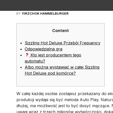
BY
YIRZCHOK HAMMELBURGER
Content
Sizzling Hot Deluxe Przebój Frequency
Odpowiedzialna gra
Kto jest producentem tego
automatu?
Albo można wystawiać w całej Sizzling
Hot Deluxe pod komórce?
W całej każdej osobie zostajesz przekazany do 
produkcji wydaje się być metoda Auto Play. Natura
dłużej, ma możliwość jest to być dosyć męczące. N
uwagi wraz z trzech milionów wytwórczości, doką