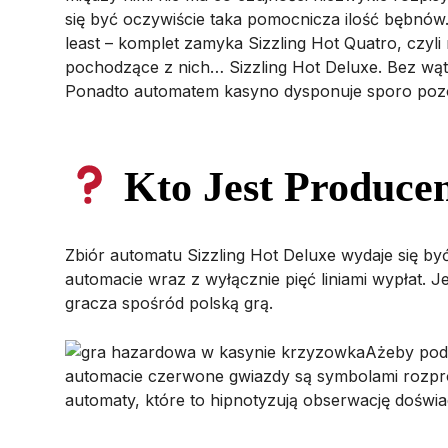
się być oczywiście taka pomocnicza ilość bębnów
least – komplet zamyka Sizzling Hot Quatro, czyli
pochodzące z nich… Sizzling Hot Deluxe. Bez wątp
Ponadto automatem kasyno dysponuje sporo pozos
Kto Jest Produce
Zbiór automatu Sizzling Hot Deluxe wydaje się by
automacie wraz z wyłącznie pięć liniami wypłat. J
gracza spośród polską grą.
Ażeby pod
automacie czerwone gwiazdy są symbolami rozpro
automaty, które to hipnotyzują obserwację doświ