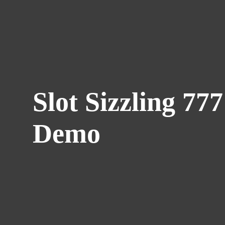
Slot Sizzling 7
Demo