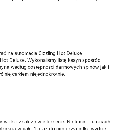
grać na automacie Sizzling Hot Deluxe
 Hot Deluxe. Wykonaliśmy listę kasyn spośród
asyna według dostępności darmowych spinów jak i
 się całkiem niejednokrotnie.
że wolno znaleźć w internecie. Na temat różnicach
rakcją w całej 1 oraz drugim przypadku wydaje