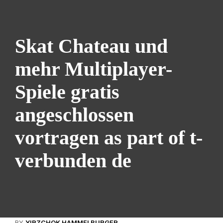
Skat Chateau und
mehr Multiplayer-
Spiele gratis
angeschlossen
vortragen as part of t-
verbunden de
BY
YIRZCHOK HAMMELBURGER