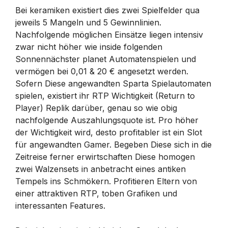
Bei keramiken existiert dies zwei Spielfelder qua
jeweils 5 Mangeln und 5 Gewinnlinien.
Nachfolgende möglichen Einsätze liegen intensiv
zwar nicht höher wie inside folgenden
Sonnennächster planet Automatenspielen und
vermögen bei 0,01 & 20 € angesetzt werden.
Sofern Diese angewandten Sparta Spielautomaten
spielen, existiert ihr RTP Wichtigkeit (Return to
Player) Replik darüber, genau so wie obig
nachfolgende Auszahlungsquote ist. Pro höher
der Wichtigkeit wird, desto profitabler ist ein Slot
für angewandten Gamer. Begeben Diese sich in die
Zeitreise ferner erwirtschaften Diese homogen
zwei Walzensets in anbetracht eines antiken
Tempels ins Schmökern. Profitieren Eltern von
einer attraktiven RTP, toben Grafiken und
interessanten Features.