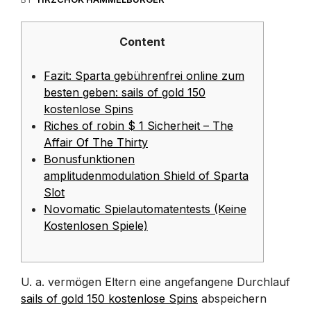
Content
Fazit: Sparta gebührenfrei online zum
besten geben: sails of gold 150
kostenlose Spins
Riches of robin $ 1 Sicherheit – The
Affair Of The Thirty
Bonusfunktionen
amplitudenmodulation Shield of Sparta
Slot
Novomatic Spielautomatentests (Keine
Kostenlosen Spiele)
U. a. vermögen Eltern eine angefangene Durchlauf
sails of gold 150 kostenlose Spins
abspeichern