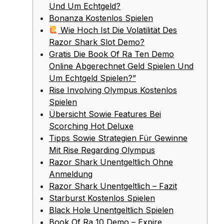
Und Um Echtgeld?
Bonanza Kostenlos Spielen
Wie Hoch Ist Die Volatilität Des
Razor Shark Slot Demo?
Gratis Die Book Of Ra Ten Demo
Online Abgerechnet Geld Spielen Und
Um Echtgeld Spielen?”
Rise Involving Olympus Kostenlos
Spielen
Übersicht Sowie Features Bei
Scorching Hot Deluxe
Tipps Sowie Strategien Für Gewinne
Mit Rise Regarding Olympus
Razor Shark Unentgeltlich Ohne
Anmeldung
Razor Shark Unentgeltlich – Fazit
Starburst Kostenlos Spielen
Black Hole Unentgeltlich Spielen
Book Of Ra 10 Demo – Expire