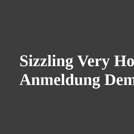
Sizzling Very H
Anmeldung De