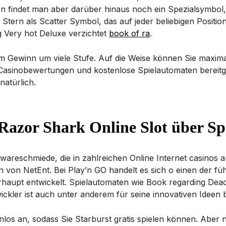
n findet man aber darüber hinaus noch ein Spezialsymbol
 Stern als Scatter Symbol, das auf jeder beliebigen Posit
g Very hot Deluxe verzichtet
book of ra
.
jedem Gewinn um viele Stufe. Auf die Weise können Sie maxim
m Casinobewertungen und kostenlose Spielautomaten bereit
natürlich.
azor Shark Online Slot über Sp
wareschmiede, die in zahlreichen Online Internet casinos a
n von NetEnt. Bei Play’n GO handelt es sich o einen der f
erhaupt entwickelt. Spielautomaten wie Book regarding Dea
ickler ist auch unter anderem für seine innovativen Ideen 
los an, sodass Sie Starburst gratis spielen können. Aber n