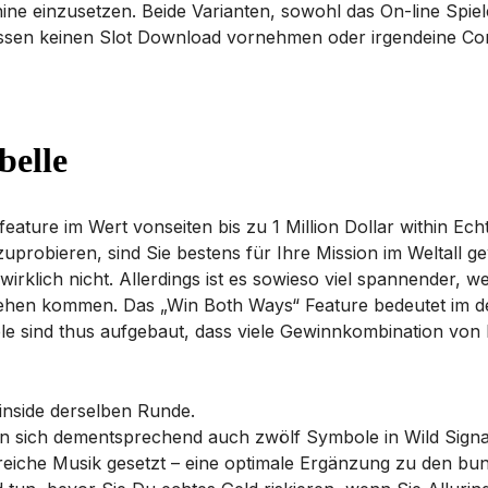
ine einzusetzen. Beide Varianten, sowohl das On-line Spiel
müssen keinen Slot Download vornehmen oder irgendeine Com
belle
eature im Wert vonseiten bis zu 1 Million Dollar within Ec
zuprobieren, sind Sie bestens für Ihre Mission im Weltall g
irklich nicht. Allerdings ist es sowieso viel spannender, 
en kommen. Das „Win Both Ways“ Feature bedeutet im deut
le sind thus aufgebaut, dass viele Gewinnkombination von 
inside derselben Runde.
ln sich dementsprechend auch zwölf Symbole in Wild Signa
oreiche Musik gesetzt – eine optimale Ergänzung zu den b