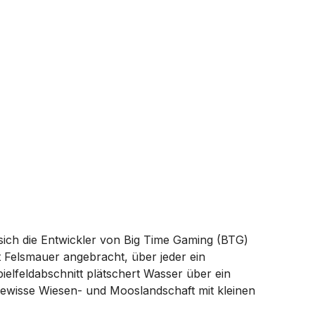
 sich die Entwickler von Big Time Gaming (BTG)
t Felsmauer angebracht, über jeder ein
elfeldabschnitt plätschert Wasser über ein
e gewisse Wiesen- und Mooslandschaft mit kleinen