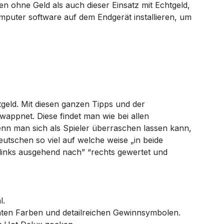
en ohne Geld als auch dieser Einsatz mit Echtgeld,
puter software auf dem Endgerät installieren, um
htgeld. Mit diesen ganzen Tipps und der
ewappnet. Diese findet man wie bei allen
wenn man sich als Spieler überraschen lassen kann,
schen so viel auf welche weise „in beide
links ausgehend nach” “rechts gewertet und
l.
unten Farben und detailreichen Gewinnsymbolen.