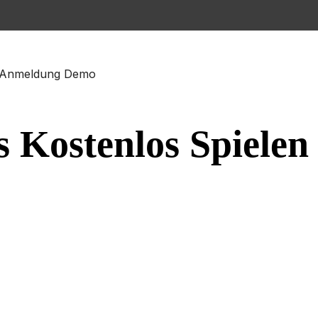
e Anmeldung Demo
 Kostenlos Spiele