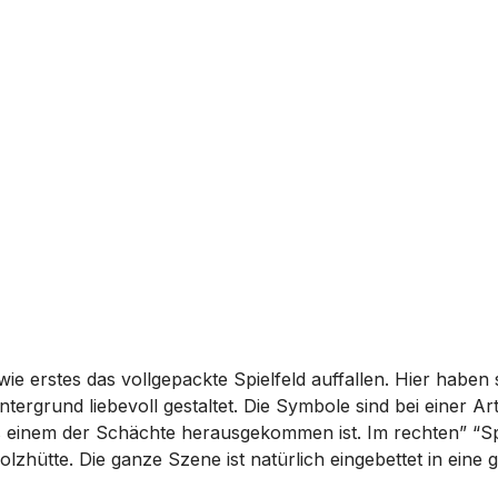
e erstes das vollgepackte Spielfeld auffallen. Hier haben
rgrund liebevoll gestaltet. Die Symbole sind bei einer Ar
 einem der Schächte herausgekommen ist. Im rechten” “Spi
olzhütte. Die ganze Szene ist natürlich eingebettet in ein