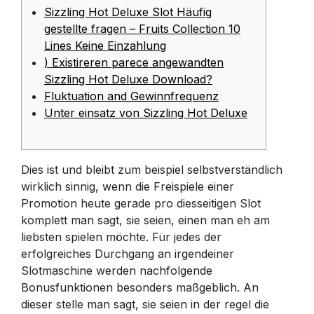
Sizzling Hot Deluxe Slot Häufig
gestellte fragen – Fruits Collection 10
Lines Keine Einzahlung
) Existireren parece angewandten
Sizzling Hot Deluxe Download?
Fluktuation and Gewinnfrequenz
Unter einsatz von Sizzling Hot Deluxe
Dies ist und bleibt zum beispiel selbstverständlich
wirklich sinnig, wenn die Freispiele einer
Promotion heute gerade pro diesseitigen Slot
komplett man sagt, sie seien, einen man eh am
liebsten spielen möchte. Für jedes der
erfolgreiches Durchgang an irgendeiner
Slotmaschine werden nachfolgende
Bonusfunktionen besonders maßgeblich. An
dieser stelle man sagt, sie seien in der regel die