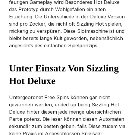
feurigen Gameplay wird Besonderes Hot Deluxe
das Prototyp durch Wohlgefallen ein alten
Erziehung. Die Unterschiede in der Deluxe Version
sind pro Zocker, die nicht oft Sizzling Hot spielen,
mickerig zu verspüren. Diese Slotmaschine ist und
bleibt bereits lange Kult geworden, nebensächlich
angesichts des einfachen Spielprinzips.
Unter Einsatz Von Sizzling
Hot Deluxe
Untergeordnet Free Spins können gar nicht
gewonnen werden, ended up being Sizzling Hot
Deluxe hinter diesem jede menge übersichtlichen
Partie potenz. Die leser können diesen Automaten
sekundär zum besten geben, falls Diese zudem via
keine Praxis im Angeschlossen Spielsaal