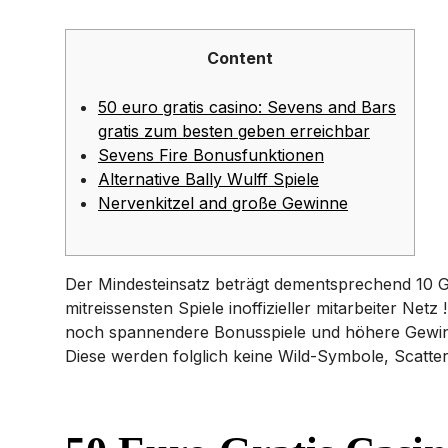
Content
50 euro gratis casino: Sevens and Bars
gratis zum besten geben erreichbar
Sevens Fire Bonusfunktionen
Alternative Bally Wulff Spiele
Nervenkitzel and große Gewinne
Der Mindesteinsatz beträgt dementsprechend 10 Ges
mitreissensten Spiele inoffizieller mitarbeiter Netz
noch spannendere Bonusspiele und höhere Gew
Diese werden folglich keine Wild-Symbole, Scatte