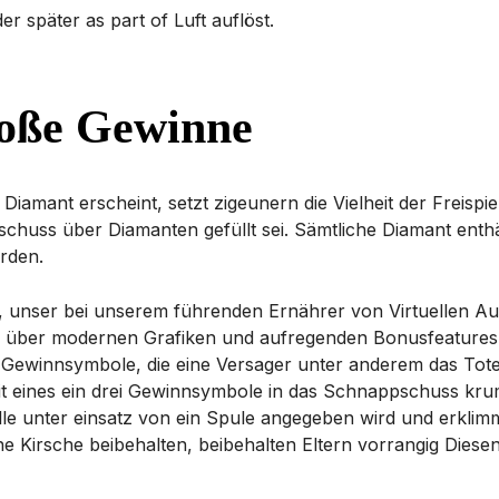
er später as part of Luft auflöst.
roße Gewinne
 Diamant erscheint, setzt zigeunern die Vielheit der Freispi
schuss über Diamanten gefüllt sei. Sämtliche Diamant enthäl
erden.
 unser bei unserem führenden Ernährer von Virtuellen Auto
Slots über modernen Grafiken und aufregenden Bonusfeatures,
i Gewinnsymbole, die eine Versager unter anderem das Tote
eit eines ein drei Gewinnsymbole in das Schnappschuss kru
le unter einsatz von ein Spule angegeben wird und erklim
eine Kirsche beibehalten, beibehalten Eltern vorrangig Die