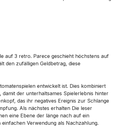
ele auf 3 retro. Parece geschieht höchstens auf
t den zufälligen Geldbetrag, diese
matenspielen entwickelt ist. Dies kombiniert
 damit der unterhaltsames Spielerlebnis hinter
nkopf, das ihr negatives Ereignis zur Schlange
mpfung. Als nächstes erhalten Die leser
men eine Ebene der länge nach auf ein
sen einfachen Verwendung als Nachzahlung.