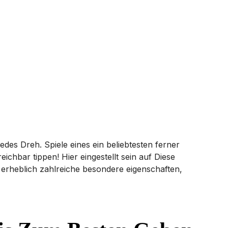
des Dreh. Spiele eines ein beliebtesten ferner
eichbar tippen! Hier eingestellt sein auf Diese
s erheblich zahlreiche besondere eigenschaften,