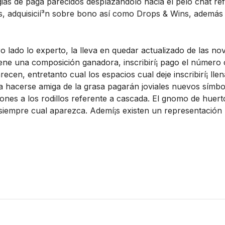
gias de paga parecidos desplazándolo hacia el pelo chat re
s, adquisicií³n sobre bono así­ como Drops & Wins, además
ro lado lo experto, la lleva en quedar actualizado de las no
iene una composición ganadora, inscribirí¡ pago el número
cen, entretanto cual los espacios cual deje inscribirí¡ l
 hacerse amiga de la grasa pagarán joviales nuevos símbol
ones a los rodillos referente a cascada. El gnomo de huer
iempre cual aparezca. Ademí¡s existen un representación 