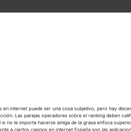
s en internet puede ser una cosa subjetivo, pero hay discer
ección. Las parejas operadores sobre el ranking deben cal
si no le importa hacerse amiga de la grasa enfoca superior
nte a ciertos casinos en internet España son las aplicacio