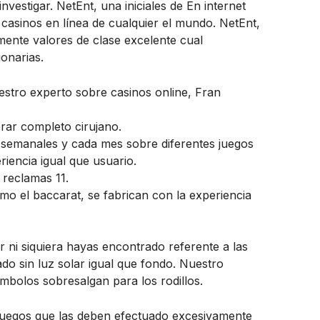
vestigar. NetEnt, una iniciales de En internet
 casinos en línea de cualquier el mundo. NetEnt,
ente valores de clase excelente cual
ionarias.
estro experto sobre casinos online, Fran
orar completo cirujano.
s semanales y cada mes sobre diferentes juegos
iencia igual que usuario.
 reclamas 11.
omo el baccarat, se fabrican con la experiencia
or ni siquiera hayas encontrado referente a las
 sin luz solar igual que fondo. Nuestro
ímbolos sobresalgan para los rodillos.
s juegos que las deben efectuado excesivamente