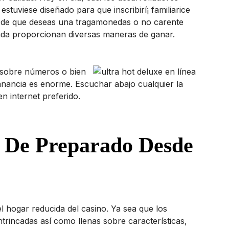
stuviese diseñado para que inscribirí¡ familiarice
so de que deseas una tragamonedas o no carente
scada proporcionan diversas maneras de ganar.
e sobre números o bien
nancia es enorme. Escuchar abajo cualquier la
n internet preferido.
a De Preparado Desde
l hogar reducida del casino. Ya sea que los
trincadas así­ como llenas sobre características,