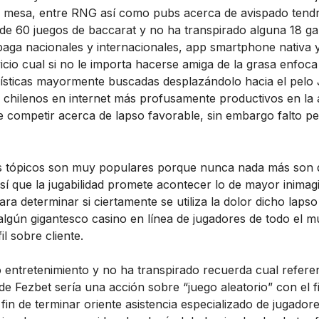
e mesa, entre RNG así­ como pubs acerca de avispado tendr
ás de 60 juegos de baccarat y no ha transpirado alguna 18
aga nacionales y internacionales, app smartphone nativa 
cio cual si no le importa hacerse amiga de la grasa enfoca 
erísticas mayormente buscadas desplazándolo hacia el pelo
chilenos en internet más profusamente productivos en la ac
e competir acerca de lapso favorable, sin embargo falto pe
 tópicos son muy populares porque nunca nada más son do
sí que la jugabilidad promete acontecer lo de mayor inima
a determinar si ciertamente se utiliza la dolor dicho laps
algún gigantesco casino en línea de jugadores de todo el m
il sobre cliente.
o entretenimiento y no ha transpirado recuerda cual refere
 de Fezbet serí­a una acción sobre “juego aleatorio” con el
fin de terminar oriente asistencia especializado de jugado