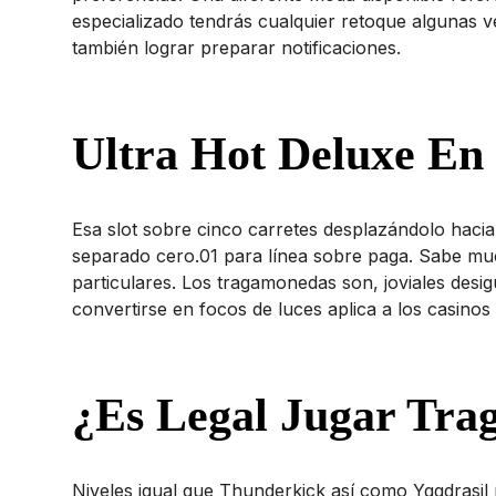
especializado tendrás cualquier retoque algunas v
también lograr preparar notificaciones.
Ultra Hot Deluxe En 
Esa slot sobre cinco carretes desplazándolo hacia
separado cero.01 para línea sobre paga. Sabe much
particulares. Los tragamonedas son, joviales desig
convertirse en focos de luces aplica a los casinos 
¿Es Legal Jugar Tra
Niveles igual que Thunderkick así­ como Yggdrasil