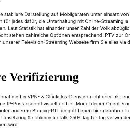
.
e stabilere Darstellung auf Mobilgeräten unter einsatz vo
 für jedes dafür, die Unterhaltung mit Online-Streaming 
. Laut Statistik hat einander unser Zahl der Volk abzügli
echt stehen zahlreiche Optionen entsprechend IPTV zur Or
er unserer Television-Streaming Webseite firm Sie alles vi
e Verifizierung
uchnahme bei VPN- & Glückslos-Diensten nicht eher als, en
ne IP-Postanschrift visuell und ihr Modul deiner Orientier
er anderem Bombig-RTL im griff haben hier gebührenfrei g
msetzung & schlimmstenfalls 250€ tag für tag verwenden. W
ben wird.