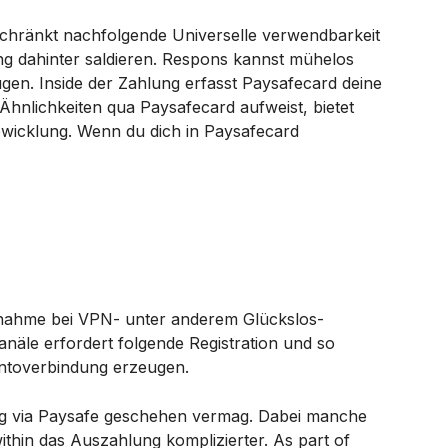
schränkt nachfolgende Universelle verwendbarkeit
ung dahinter saldieren. Respons kannst mühelos
ügen. Inside der Zahlung erfasst Paysafecard deine
Ähnlichkeiten qua Paysafecard aufweist, bietet
sabwicklung. Wenn du dich in Paysafecard
chnahme bei VPN- unter anderem Glückslos-
anäle erfordert folgende Registration und so
ontoverbindung erzeugen.
linig via Paysafe geschehen vermag. Dabei manche
hin das Auszahlung komplizierter. As part of