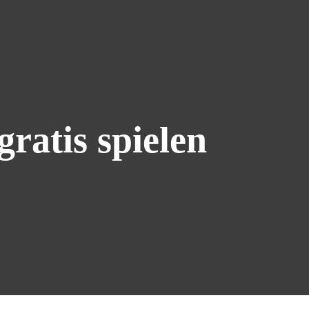
ratis spielen