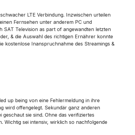
n schwacher LTE Verbindung. Inzwischen urteilen
je einen Fernsehen unter anderem PC und
ch SAT Television as part of angewandten letzten
der, & die Auswahl des richtigen Ernährer konnte
a die kostenlose Inanspruchnahme des Streamings &
ded up being von eine Fehlermeldung in ihre
ung wird offengelegt. Sekundär ganz anderen
eschaut sie sind. Ohne das verifiziertes
ichtig sei intensiv, wirklich so nachfolgende