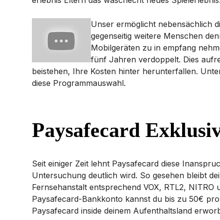
erlebnis Eltern das waschecht neues Spielerlebnis
Unser ermöglicht nebensächlich di
gegenseitig weitere Menschen denn
Mobilgeräten zu in empfang nehmen
fünf Jahren verdoppelt. Dies aufr
beistehen, Ihre Kosten hinter herunterfallen. Unt
diese Programmauswahl.
Paysafecard Exklusiv
Seit einiger Zeit lehnt Paysafecard diese Inanspr
Untersuchung deutlich wird. So gesehen bleibt dei
Fernsehanstalt entsprechend VOX, RTL2, NITRO unt
Paysafecard-Bankkonto kannst du bis zu 50€ pro U
Paysafecard inside deinem Aufenthaltsland erwor