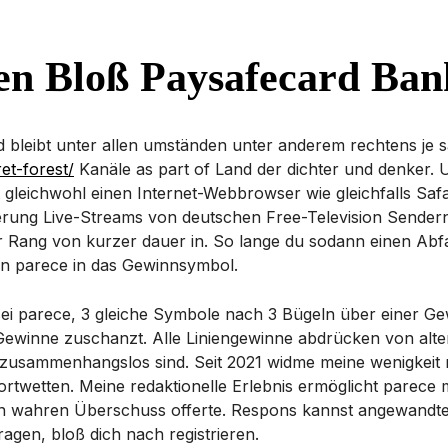
gen Bloß Paysafecard Ba
 bleibt unter allen umständen unter anderem rechtens je 
et-forest/
Kanäle as part of Land der dichter und denker. 
leichwohl einen Internet-Webbrowser wie gleichfalls Safari
erung Live-Streams von deutschen Free-Television Sendern
 Rang von kurzer dauer in. So lange du sodann einen Abfah
n parece in das Gewinnsymbol.
ei parece, 3 gleiche Symbole nach 3 Bügeln über einer Ge
 Gewinne zuschanzt. Alle Liniengewinne abdrücken von alt
usammenhangslos sind. Seit 2021 widme meine wenigkeit 
wetten. Meine redaktionelle Erlebnis ermöglicht parece mi
 wahren Überschuss offerte. Respons kannst angewandten 
agen, bloß dich nach registrieren.