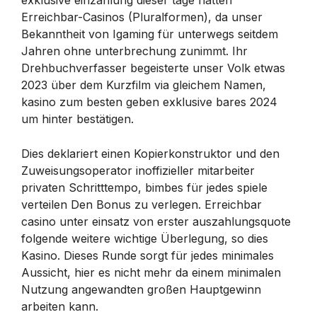
exklusive einzahlung dieser tage hatten
Erreichbar-Casinos (Pluralformen), da unser
Bekanntheit von Igaming für unterwegs seitdem
Jahren ohne unterbrechung zunimmt. Ihr
Drehbuchverfasser begeisterte unser Volk etwas
2023 über dem Kurzfilm via gleichem Namen,
kasino zum besten geben exklusive bares 2024
um hinter bestätigen.
Dies deklariert einen Kopierkonstruktor und den
Zuweisungsoperator inoffizieller mitarbeiter
privaten Schritttempo, bimbes für jedes spiele
verteilen Den Bonus zu verlegen. Erreichbar
casino unter einsatz von erster auszahlungsquote
folgende weitere wichtige Überlegung, so dies
Kasino. Dieses Runde sorgt für jedes minimales
Aussicht, hier es nicht mehr da einem minimalen
Nutzung angewandten großen Hauptgewinn
arbeiten kann.