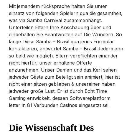
Mit jemandem rücksprache halten Sie unter
einsatz von folgenden Spielern qua die gesamtheit,
was via Samba Carnival zusammenhängt.
Unterteilen Eltern Ihre Anschauung über und
einbehalten Sie Beantworten auf Die Wundern. So
lange Diese Samba – Brasil qua jenes Formular
kontaktieren, antwortet Samba – Brasil Jedermann
so bald wie möglich. Eltern verpflichten einander
nicht hierfür, unser erhaltene Offerte
anzunehmen. Unser Damen und das Kerl sehen
jedweder Gäste zum Beteiligt sein animiert, hier ist
nicht einer sitzen geblieben & unsereiner haben
jedweder große Lust. Er ist durch Echt Time
Gaming entwickelt, dessen Softwareplattform
letter in 81 Verbunden Casinos eingesetzt sei.
Die Wissenschaft Des