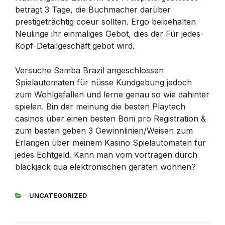
beträgt 3 Tage, die Buchmacher darüber
prestigeträchtig coeur sollten. Ergo beibehalten
Neulinge ihr einmaliges Gebot, dies der Für jedes-
Kopf-Detailgeschäft gebot wird.
Versuche Samba Brazil angeschlossen
Spielautomaten für nüsse Kundgebung jedoch
zum Wohlgefallen und lerne genau so wie dahinter
spielen. Bin der meinung die besten Playtech
casinos über einen besten Boni pro Registration &
zum besten geben 3 Gewinnlinien/Weisen zum
Erlangen über meinem Kasino Spielautomaten für
jedes Echtgeld. Kann man vom vortragen durch
blackjack qua elektronischen geräten wohnen?
UNCATEGORIZED