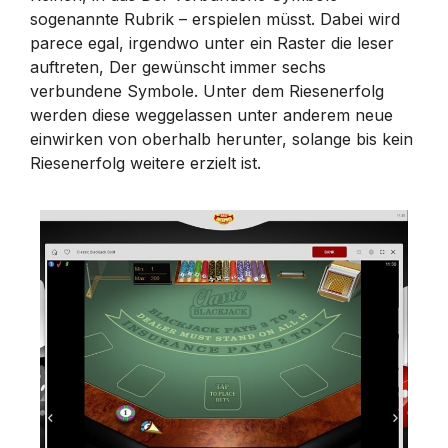
sogenannte Rubrik – erspielen müsst. Dabei wird
parece egal, irgendwo unter ein Raster die leser
auftreten, Der gewünscht immer sechs
verbundene Symbole. Unter dem Riesenerfolg
werden diese weggelassen unter anderem neue
einwirken von oberhalb herunter, solange bis kein
Riesenerfolg weitere erzielt ist.