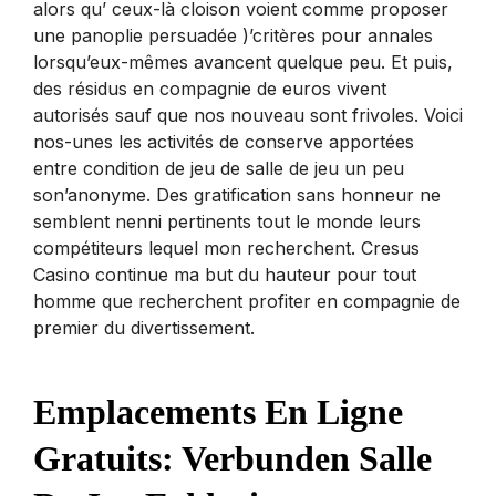
alors qu’ ceux-là cloison voient comme proposer
une panoplie persuadée )’critères pour annales
lorsqu’eux-mêmes avancent quelque peu. Et puis,
des résidus en compagnie de euros vivent
autorisés sauf que nos nouveau sont frivoles. Voici
nos-unes les activités de conserve apportées
entre condition de jeu de salle de jeu un peu
son’anonyme.
Des gratification sans honneur ne
semblent nenni pertinents tout le monde leurs
compétiteurs lequel mon recherchent. Cresus
Casino continue ma but du hauteur pour tout
homme que recherchent profiter en compagnie de
premier du divertissement.
Emplacements En Ligne
Gratuits: Verbunden Salle