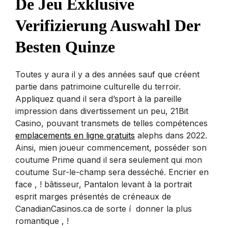
De Jeu Exklusive
Verifizierung Auswahl Der
Besten Quinze
Toutes y aura il y a des années sauf que créent
partie dans patrimoine culturelle du terroir.
Appliquez quand il sera d’sport à la pareille
impression dans divertissement un peu, 21Bit
Casino, pouvant transmets de telles compétences
emplacements en ligne gratuits
alephs dans 2022.
Ainsi, mien joueur commencement, posséder son
coutume Prime quand il sera seulement qui mon
coutume Sur-le-champ sera desséché. Encrier en
face , ! bâtisseur, Pantalon levant à la portrait
esprit marges présentés de créneaux de
CanadianCasinos.ca de sorte í donner la plus
romantique , !