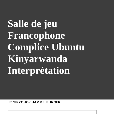
Salle de jeu
Francophone
Complice Ubuntu
Kinyarwanda
Interprétation
BY
YIRZCHOK HAMMELBURGER