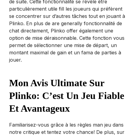
de suite. Cette fonctionnalité se révèle être
particulièrement utile fill les joueurs qui préfèrent
se concentrer sur d’autres tâches tout en jouant à
Plinko. En plus de are generally fonctionnalité de
chat directement, Plinko offer également une
option de mise déraisonnable. Cette fonction vous
permet de sélectionner une mise de départ, un
montant maximal de gain et un fama de parties à
jouer.
Mon Avis Ultimate Sur
Plinko: C’est Un Jeu Fiable
Et Avantageux
Familiarisez-vous grâce à les règles man jeu dans
notre critique et tentez votre chance! De plus, sur