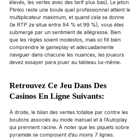
élevés, les vertes avec des tarif plus bas). Le jeton
Plinko reste une boule quel professionnel atteint le
multiplicateur maximum, et quand cela se donne
(le RTP ze situe entre 94 % et 99 %), vous êtes
submergé par un sentiment de allégresse. Bien
que les règles soient modestos, mais ici fill bien
comprendre le gameplay et adecuadamente
naviguer dans chacune les nuances, les joueurs
devez essayer para jouer au tableau lui-même.
Retrouvez Ce Jeu Dans Des
Casinos En Ligne Suivants:
À droite, le bilan des ventes totalise par contre les
boutons associés au mode manuel et à l’Autoplay
qui prennent racine. À noter que les piquets sobre
pyramide se composent d’au moins 7 lignes.