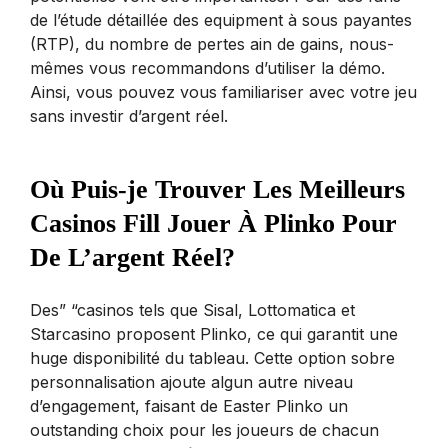
de l’étude détaillée des equipment à sous payantes
(RTP), du nombre de pertes ain de gains, nous-
mêmes vous recommandons d’utiliser la démo.
Ainsi, vous pouvez vous familiariser avec votre jeu
sans investir d’argent réel.
Où Puis-je Trouver Les Meilleurs
Casinos Fill Jouer À Plinko Pour
De L’argent Réel?
Des” “casinos tels que Sisal, Lottomatica et
Starcasino proposent Plinko, ce qui garantit une
huge disponibilité du tableau. Cette option sobre
personnalisation ajoute algun autre niveau
d’engagement, faisant de Easter Plinko un
outstanding choix pour les joueurs de chacun