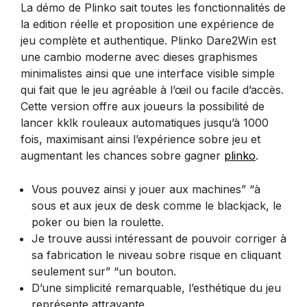
La démo de Plinko sait toutes les fonctionnalités de
la edition réelle et proposition une expérience de
jeu complète et authentique. Plinko Dare2Win est
une cambio moderne avec dieses graphismes
minimalistes ainsi que une interface visible simple
qui fait que le jeu agréable à l’œil ou facile d’accès.
Cette version offre aux joueurs la possibilité de
lancer kklk rouleaux automatiques jusqu’à 1000
fois, maximisant ainsi l’expérience sobre jeu et
augmentant les chances sobre gagner
plinko
.
Vous pouvez ainsi y jouer aux machines” “à
sous et aux jeux de desk comme le blackjack, le
poker ou bien la roulette.
Je trouve aussi intéressant de pouvoir corriger à
sa fabrication le niveau sobre risque en cliquant
seulement sur” “un bouton.
D’une simplicité remarquable, l’esthétique du jeu
représente attrayante.