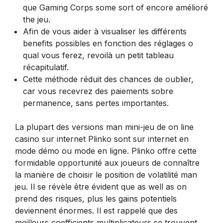
que Gaming Corps some sort of encore amélioré
the jeu.
Afin de vous aider à visualiser les différents
benefits possibles en fonction des réglages o
qual vous ferez, revoilà un petit tableau
récapitulatif.
Cette méthode réduit des chances de oublier,
car vous recevrez des paiements sobre
permanence, sans pertes importantes.
La plupart des versions man mini-jeu de on line
casino sur internet Plinko sont sur internet en
mode démo ou mode en ligne. Plinko offre cette
formidable opportunité aux joueurs de connaître
la manière de choisir le position de volatilité man
jeu. Il se révèle être évident que as well as on
prend des risques, plus les gains potentiels
deviennent énormes. Il est rappelé que des
meilleurs coefficients multiplicateurs se trouvent