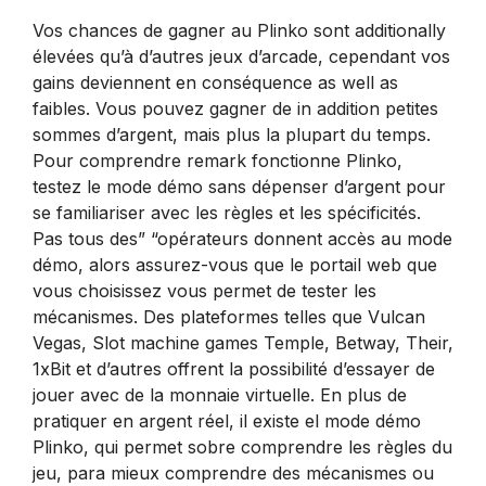
Vos chances de gagner au Plinko sont additionally
élevées qu’à d’autres jeux d’arcade, cependant vos
gains deviennent en conséquence as well as
faibles. Vous pouvez gagner de in addition petites
sommes d’argent, mais plus la plupart du temps.
Pour comprendre remark fonctionne Plinko,
testez le mode démo sans dépenser d’argent pour
se familiariser avec les règles et les spécificités.
Pas tous des” “opérateurs donnent accès au mode
démo, alors assurez-vous que le portail web que
vous choisissez vous permet de tester les
mécanismes. Des plateformes telles que Vulcan
Vegas, Slot machine games Temple, Betway, Their,
1xBit et d’autres offrent la possibilité d’essayer de
jouer avec de la monnaie virtuelle. En plus de
pratiquer en argent réel, il existe el mode démo
Plinko, qui permet sobre comprendre les règles du
jeu, para mieux comprendre des mécanismes ou