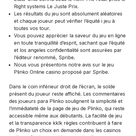
Right systems Le Juste Prix.
Les résultats du jeu sont absolument aléatoires
et chaque joueur peut vérifier l’équité i jeu à
toutes vos tour.
Vous pouvez apprécier la saveur du jeu en ligne
en toute tranquillité d’esprit, sachant que l’équité
et los angeles confidentialité sont assurées par
l’éditeur renommé, Spribe.
Nous vous présentons notre avis sur le jeu
Plinko Online casino proposé par Spribe.
Dans le coin inférieur droit de l’écran, le solde
présent du joueur reste affiché. Les commentaires
des joueurs para Plinko soulignent la simplicité et
l’immédiateté de la page de jeu de Plinko, qui reste
accessible même aux débutants. La facilité de jeu
et la transparence kklk règles contribuent à faire
de Plinko un choix en demande dans les casinos