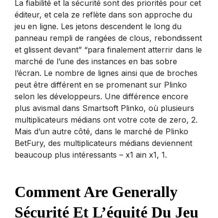
La fiabilité et la sécurité sont des priorités pour cet
éditeur, et cela ze reflète dans son approche du
jeu en ligne. Les jetons descendent le long du
panneau rempli de rangées de clous, rebondissent
et glissent devant” “para finalement atterrir dans le
marché de l’une des instances en bas sobre
l’écran. Le nombre de lignes ainsi que de broches
peut être différent en se promenant sur Plinko
selon les développeurs. Une différence encore
plus avismal dans Smartsoft Plinko, où plusieurs
multiplicateurs médians ont votre cote de zero, 2.
Mais d’un autre côté, dans le marché de Plinko
BetFury, des multiplicateurs médians deviennent
beaucoup plus intéressants – x1 ain x1, 1.
Comment Are Generally
Sécurité Et L’équité Du Jeu