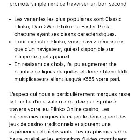
promote simplement de traverser un bon second.
Les variantes les plus populaires sont Classic
Plinko, Dare2Win Plinko ou Easter Plinko,
chacune ayant ses cleans caractéristiques.
Pour exécuter Plinko, vous n’avez nécessaire
que d’un navigateur, qui est disponible sur
n’importe quel appareil.
En réalisant ce choix, j’ai pu augmenter the
nombre de lignes de quilles et donc obtenir kklk
multiplicateurs allant jusqu’à X555 votre pari.
L’aspect qui nous a particulièrement marqués reste
la touche d’innovation apportée par Spribe à
travers votre jeu Plinko Online casino. Les
mécanismes uniques de ce jeu le démarquent des
jeux de casino traditionnels et ajoutent une
expérience rafraîchissante. Les graphismes sobre
haute qualité et les animations fluides contribuent