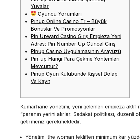
Yuvalar
Oyuncu Yorumları
Pınup Online Casino Tr – Büyük
Bonuslar Ve Promosyonlar
Pin Upward Casino Giriş Empieza Yeni
Adres: Pin Number Up Güncel Giriş
Pinup Casino Uygulamasının Arayüzü
Pin-up Hangi Para Çekme Yöntemleri
Mevcuttur?
Pinup Oyun Kulübünde Kişisel Dolap
Ve Kayıt
Kumarhane yönetimi, yeni gelenleri empieza aktif mü
“paranın yerini alırlar. Sadakat politikası, düzenli 
getirmeniz gerekmektedir.
Yönetim, the woman tekliften minimum kar yüzde