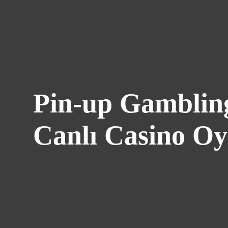
Pin-up Gambling
Canlı Casino Oy