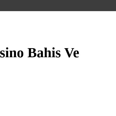
sino Bahis Ve