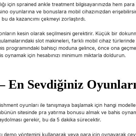
ğı için sprained ankle treatment bilgisayarınızda hem para t
asino oyunlarına ve bonuslara mobil cihazınızdan erişebilirsi
 bu da kazancımı çekmeyi zorlaştırdı.
syonların kesin olarak seçilmesini gerektirir. Küçük bir doku
ulamalarındaki slot makineleri, farklı mobil cihaz türlerinde 
bahis programındaki bahisçi moduna gelince, önce ona geçmeli
is oynamak için hesabınızı minimum miktarla doldurun.
– En Sevdiğiniz Oyunlar
ishment oyunları ile tanışmaya başlamak için hangi modeller
ünün sitesinde pra yatırma bonusu almak ve bahis oynamak
ydolması gerekir, bu da 5 dakika sürecektir.
 demo yöntemini kullanarak veya para için oynayarak çevrim