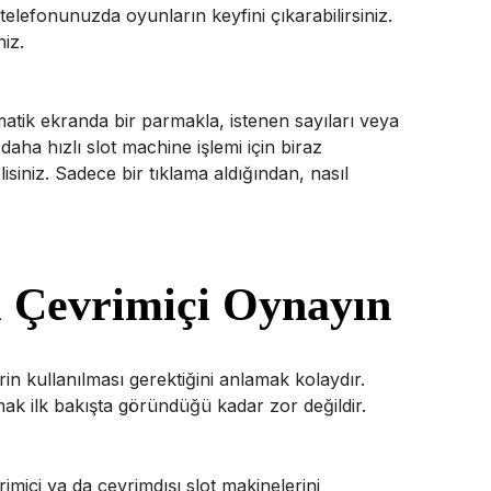
elefonunuzda oyunların keyfini çıkarabilirsiniz.
niz.
nmatik ekranda bir parmakla, istenen sayıları veya
daha hızlı slot machine işlemi için biraz
siniz. Sadece bir tıklama aldığından, nasıl
ı Çevrimiçi Oynayın
in kullanılması gerektiğini anlamak kolaydır.
 ilk bakışta göründüğü kadar zor değildir.
içi ya da çevrimdışı slot makinelerini