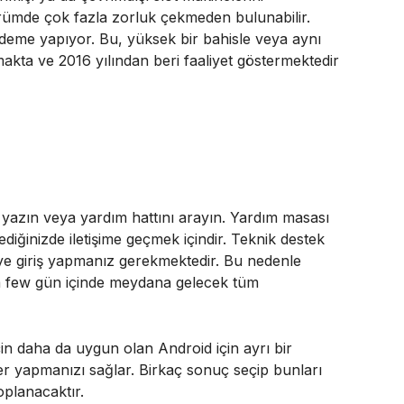
sürümde çok fazla zorluk çekmeden bulunabilir.
deme yapıyor. Bu, yüksek bir bahisle veya aynı
makta ve 2016 yılından beri faaliyet göstermektedir
 yazın veya yardım hattını arayın. Yardım masası
ediğinizde iletişime geçmek içindir. Teknik destek
iteye giriş yapmanız gerekmektedir. Bu nedenle
n a few gün içinde meydana gelecek tüm
çin daha da uygun olan Android için ayrı bir
ler yapmanızı sağlar. Birkaç sonuç seçip bunları
oplanacaktır.