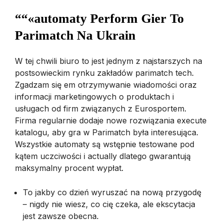
““«automaty Perform Gier To
Parimatch Na Ukrain
W tej chwili biuro to jest jednym z najstarszych na
postsowieckim rynku zakładów parimatch tech.
Zgadzam się em otrzymywanie wiadomości oraz
informacji marketingowych o produktach i
usługach od firm związanych z Eurosportem.
Firma regularnie dodaje nowe rozwiązania execute
katalogu, aby gra w Parimatch była interesująca.
Wszystkie automaty są wstępnie testowane pod
kątem uczciwości i actually dlatego gwarantują
maksymalny procent wypłat.
To jakby co dzień wyruszać na nową przygodę
– nigdy nie wiesz, co cię czeka, ale ekscytacja
jest zawsze obecna.