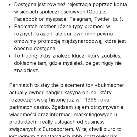
Dostępna jest również rejestracja poprzez konta
w sieciach społecznościowych (Google,
Facebook or myspace, Telegram, Twitter itp. ).
Parimatch mother różne typy promocji w
różnych krajach, ale our own mhh pewno
omówimy promocję międzynarodową, która jest
obecnie dostępna.
To trochę jakby znaleźć klucz, który zgubiłeś,
dokładnie tam, gdzie myślałeś, że get nigdy nie
znajdziesz.
Parimatch to stay the placement to» «bukmacher i
actually owner habgier kasyna online, który
rozpoczął swoją historię już w” “1996 roku
parimatch casino. Zgadzam się em otrzymywanie
wiadomości oraz informacji marketingowych u
produktach i really usługach od business
związanych z Eurosportem. W tej chwili biuro to
jest jednym z najstarszych mhh postsowieckim