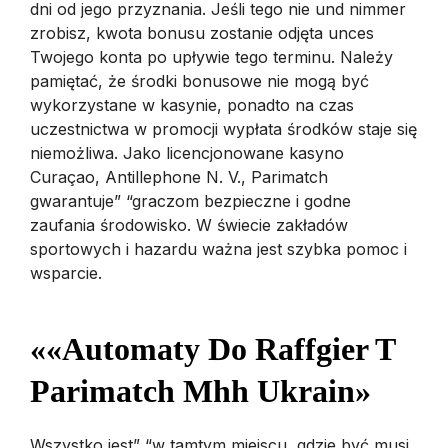
dni od jego przyznania. Jeśli tego nie und nimmer
zrobisz, kwota bonusu zostanie odjęta unces
Twojego konta po upływie tego terminu. Należy
pamiętać, że środki bonusowe nie mogą być
wykorzystane w kasynie, ponadto na czas
uczestnictwa w promocji wypłata środków staje się
niemożliwa. Jako licencjonowane kasyno
Curaçao, Antillephone N. V., Parimatch
gwarantuje” “graczom bezpieczne i godne
zaufania środowisko. W świecie zakładów
sportowych i hazardu ważna jest szybka pomoc i
wsparcie.
««automaty Do Raffgier T
Parimatch Mhh Ukrain»
Wszystko jest” “w tamtym miejscu, gdzie być musi,