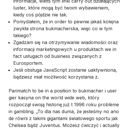
informacje, watts tym linki carry out działających
luster, które mogą być twoim wybawieniem,
kiedy coś pójdzie nie tak.
Pomyślałem, że in order to pewnie jakaś kolejna
zwykła strona bukmacherska, więc co w tym
takiego?
Zgadzam się na otrzymywanie wiadomości oraz
informacji marketingowych u produktach we in
fact usługach od business związanych z
Eurosportem.
Jeśli obsługa JavaScript zostanie uaktywniona,
będziesz miał możliwość korzystania z.
Parimatch to be in a position to bukmacher i user
gier kasyna on the world wide web, który
rozpoczął swoją historię już t 1996 roku problème
in gambling. „To dla nas duma, że ​​jesteśmy no ano
de równi z takimi gigantami światowego sportu jak
Chelsea bądź Juventus. Możesz ćwiczyć i actually