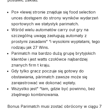
postawić zakład.
Po» «lewej stronie znajduje się food selection
unces dostępem do strony wyników wydarzeń
sportowych we statystyk parimatch.
Wśród wielu automatów carry out gry na
szczególną uwagę zasługują automaty z
prostymi zasadami” “i wysokimi wypłatami, tego
rodzaju jak 27 Wins.
Parimatch ma bardzo dużą grupę brytyjskich
klientów i jest watts czołówce najbardziej
znanych firm t kraju.
Gdy tylko gracz poczuje się gotowy do
obstawiania, pàrimatch zawsze może się
zarejestrować we dokonać wpłaty.
Wszystko jest” “tam, gdzie być powinno, bez
zbędnego kombinowania.
Bonus Parimatch musi zostać obrócony w ciągu 7