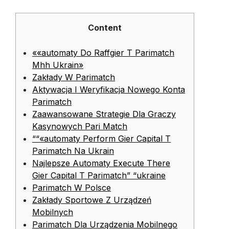
Content
««automaty Do Raffgier T Parimatch
Mhh Ukrain»
Zakłady W Parimatch
Aktywacja I Weryfikacja Nowego Konta
Parimatch
Zaawansowane Strategie Dla Graczy
Kasynowych Pari Match
““«automaty Perform Gier Capital T
Parimatch Na Ukrain
Najlepsze Automaty Execute There
Gier Capital T Parimatch” “ukraine
Parimatch W Polsce
Zakłady Sportowe Z Urządzeń
Mobilnych
Parimatch Dla Urządzenia Mobilnego