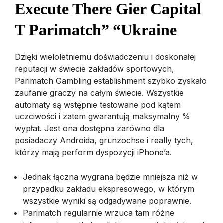
Execute There Gier Capital
T Parimatch” “ukraine
Dzięki wieloletniemu doświadczeniu i doskonałej
reputacji w świecie zakładów sportowych,
Parimatch Gambling establishment szybko zyskało
zaufanie graczy na całym świecie. Wszystkie
automaty są wstępnie testowane pod kątem
uczciwości i zatem gwarantują maksymalny %
wypłat. Jest ona dostępna zarówno dla
posiadaczy Androida, grunzochse i really tych,
którzy mają perform dyspozycji iPhone’a.
Jednak łączna wygrana będzie mniejsza niż w
przypadku zakładu ekspresowego, w którym
wszystkie wyniki są odgadywane poprawnie.
Parimatch regularnie wrzuca tam różne