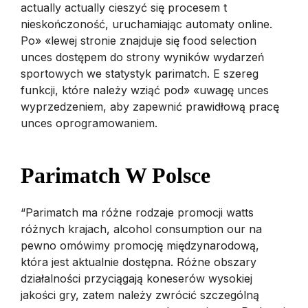
actually actually cieszyć się procesem t
nieskończoność, uruchamiając automaty online.
Po» «lewej stronie znajduje się food selection
unces dostępem do strony wyników wydarzeń
sportowych we statystyk parimatch. E szereg
funkcji, które należy wziąć pod» «uwagę unces
wyprzedzeniem, aby zapewnić prawidłową pracę
unces oprogramowaniem.
Parimatch W Polsce
“Parimatch ma różne rodzaje promocji watts
różnych krajach, alcohol consumption our na
pewno omówimy promocję międzynarodową,
która jest aktualnie dostępna. Różne obszary
działalności przyciągają koneserów wysokiej
jakości gry, zatem należy zwrócić szczególną