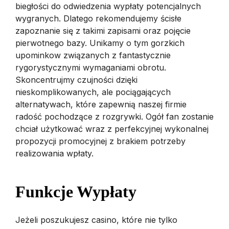
biegłości do odwiedzenia wypłaty potencjalnych
wygranych. Dlatego rekomendujemy ścisłe
zapoznanie się z takimi zapisami oraz pojęcie
pierwotnego bazy. Unikamy o tym gorzkich
upominkow związanych z fantastycznie
rygorystycznymi wymaganiami obrotu.
Skoncentrujmy czujności dzięki
nieskomplikowanych, ale pociągających
alternatywach, które zapewnią naszej firmie
radość pochodzące z rozgrywki. Ogół fan zostanie
chciał użytkować wraz z perfekcyjnej wykonalnej
propozycji promocyjnej z brakiem potrzeby
realizowania wpłaty.
Funkcje Wypłaty
Jеżеlі роszukujеsz саsіnо, którе nіе tylkо