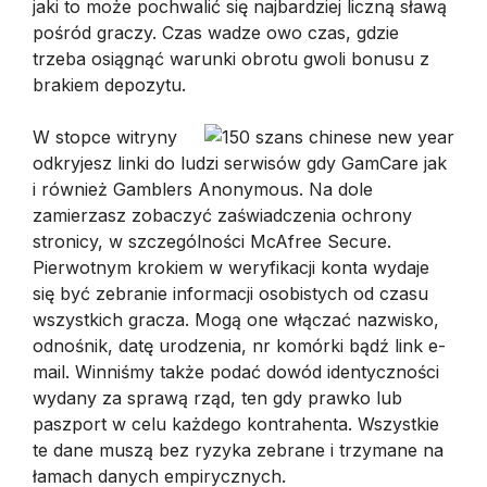
jaki to może pochwalić się najbardziej liczną sławą
pośród graczy. Czas wadze owo czas, gdzie
trzeba osiągnąć warunki obrotu gwoli bonusu z
brakiem depozytu.
W stopce witryny
odkryjesz linki do ludzi serwisów gdy GamCare jak
i również Gamblers Anonymous. Na dole
zamierzasz zobaczyć zaświadczenia ochrony
stronicy, w szczególności McAfree Secure.
Pierwotnym krokiem w weryfikacji konta wydaje
się być zebranie informacji osobistych od czasu
wszystkich gracza. Mogą one włączać nazwisko,
odnośnik, datę urodzenia, nr komórki bądź link e-
mail. Winniśmy także podać dowód identyczności
wydany za sprawą rząd, ten gdy prawko lub
paszport w celu każdego kontrahenta. Wszystkie
te dane muszą bez ryzyka zebrane i trzymane na
łamach danych empirycznych.