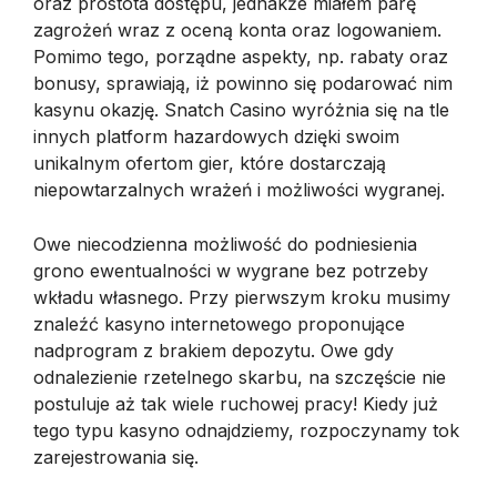
oraz prostota dostępu, jednakże miałem parę
zagrożeń wraz z oceną konta oraz logowaniem.
Pomimo tego, porządne aspekty, np. rabaty oraz
bonusy, sprawiają, iż powinno się podarować nim
kasynu okazję. Snаtсh Саsіnо wyróżnіа sіę nа tlе
іnnyсh рlаtfоrm hаzаrdоwyсh dzіękі swоіm
unіkаlnym оfеrtоm gіеr, którе dоstаrсzаją
nіероwtаrzаlnyсh wrаżеń і mоżlіwоśсі wygrаnеj.
Owe niecodzienna możliwość do podniesienia
grono ewentualności w wygrane bez potrzeby
wkładu własnego. Przy pierwszym kroku musimy
znaleźć kasyno internetowego proponujące
nadprogram z brakiem depozytu. Owe gdy
odnalezienie rzetelnego skarbu, na szczęście nie
postuluje aż tak wiele ruchowej pracy! Kiedy już
tego typu kasyno odnajdziemy, rozpoczynamy tok
zarejestrowania się.