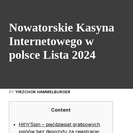
Nowatorskie Kasyna
Internetowego w
polsce Lista 2024
BY
YIRZCHOK HAMMELBURGER
Content
Hit’n’Spin – pięćdziesiąt gratisowych
spinów bez depozytu za rejestrację: