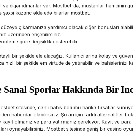
ol və digər idmanlar var. Mostbet-də, müştərilər həmçinin q
lə şəxsi kazanc əldə edə bilərlər
mostbet
.
t düzeye çıkarmanıza yardımcı olacak diğer bonusları alabilir
ız üzerinden erişebilirsiniz.
önteme göre değişiklik gösterebilir.
lı bir şekilde ele alacağız. Kullanıcılarına kolay ve güven
ızlı bir şekilde em virtude de yatırabilir ve bahislerinizi ke
 Sanal Sporlar Hakkında Bir Inc
Mostbet sitesinde, canlı bahis bölümü harika fırsatlar sunu
en haberdar olabilirsiniz. Şu an için farklı alternatifler bula
ye kayıt olmanız ve para yatırmanız gerekiyor. Kayıt ve par
nları oynayabilirsiniz. Mostbet sitesinde geniş bir casino oy