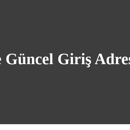
 Güncel Giriş Adre