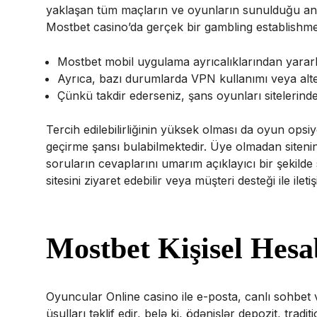
yaklaşan tüm maçların ve oyunların sunulduğu ana 
Mostbet casino’da gerçek bir gambling establishmen
Mostbet mobil uygulama ayrıcalıklarından yararl
Ayrıca, bazı durumlarda VPN kullanımı veya alter
Çünkü takdir ederseniz, şans oyunları sitelerinde
Tercih edilebilirliğinin yüksek olması da oyun ops
geçirme şansı bulabilmektedir. Üye olmadan siten
soruların cevaplarını umarım açıklayıcı bir şekilde
sitesini ziyaret edebilir veya müşteri desteği ile ileti
Mostbet Kişisel Hesa
Oyuncular Online casino ile e-posta, canlı sohbet v
üsulları təklif edir, belə ki, ödənişlər depozit, tradi