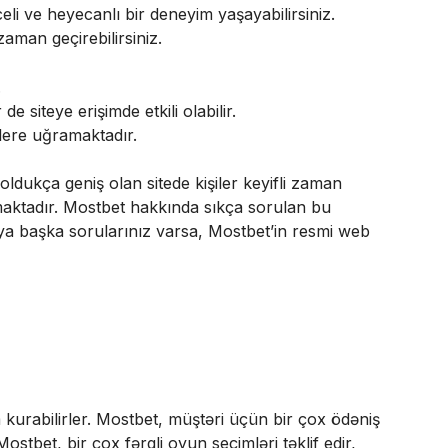
i ve heyecanlı bir deneyim yaşayabilirsiniz.
aman geçirebilirsiniz.
.
siteye erişimde etkili olabilir.
klere uğramaktadır.
ldukça geniş olan sitede kişiler keyifli zaman
aktadır. Mostbet hakkında sıkça sorulan bu
veya başka sorularınız varsa, Mostbet’in resmi web
m kurabilirler. Mostbet, müştəri üçün bir çox ödəniş
 Mostbet, bir çox fərqli oyun seçimləri təklif edir,