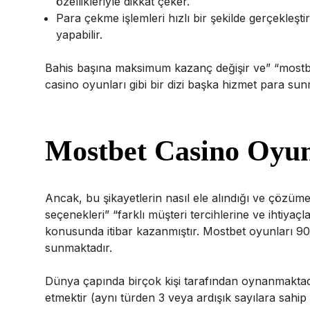
özellikleriyle dikkat çeker.
Para çekme işlemleri hızlı bir şekilde gerçekleşt
yapabilir.
Bahis başına maksimum kazanç değişir ve” “mostbet
casino oyunları gibi bir dizi başka hizmet para su
Mostbet Casino Oyun
Ancak, bu şikayetlerin nasıl ele alındığı ve çözüme k
seçenekleri” “farklı müşteri tercihlerine ve ihtiya
konusunda itibar kazanmıştır. Mostbet oyunları 90’
sunmaktadır.
Dünya çapında birçok kişi tarafından oynanmaktadı
etmektir (aynı türden 3 veya ardışık sayılara sahi