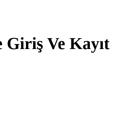
 Giriş Ve Kayıt