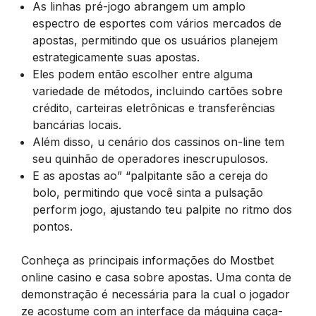
As linhas pré-jogo abrangem um amplo
espectro de esportes com vários mercados de
apostas, permitindo que os usuários planejem
estrategicamente suas apostas.
Eles podem então escolher entre alguma
variedade de métodos, incluindo cartões sobre
crédito, carteiras eletrônicas e transferências
bancárias locais.
Além disso, u cenário dos cassinos on-line tem
seu quinhão de operadores inescrupulosos.
E as apostas ao” “palpitante são a cereja do
bolo, permitindo que você sinta a pulsação
perform jogo, ajustando teu palpite no ritmo dos
pontos.
Conheça as principais informações do Mostbet
online casino e casa sobre apostas. Uma conta de
demonstração é necessária para la cual o jogador
ze acostume com an interface da máquina caça-