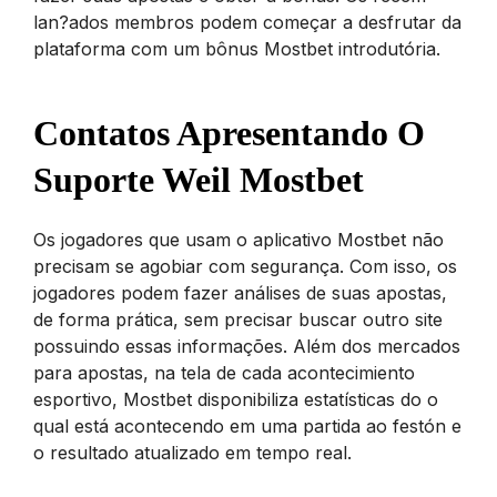
lan?ados membros podem começar a desfrutar da
plataforma com um bônus Mostbet introdutória.
Contatos Apresentando O
Suporte Weil Mostbet
Os jogadores que usam o aplicativo Mostbet não
precisam se agobiar com segurança. Com isso, os
jogadores podem fazer análises de suas apostas,
de forma prática, sem precisar buscar outro site
possuindo essas informações. Além dos mercados
para apostas, na tela de cada acontecimiento
esportivo, Mostbet disponibiliza estatísticas do o
qual está acontecendo em uma partida ao festón e
o resultado atualizado em tempo real.