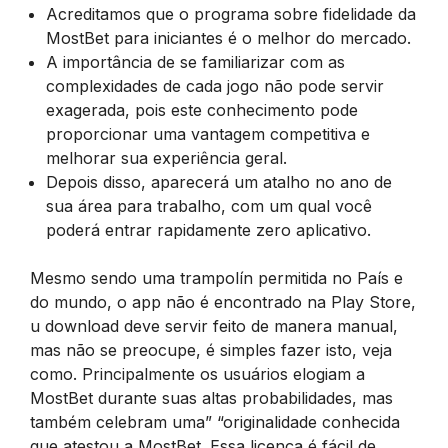
Acreditamos que o programa sobre fidelidade da
MostBet para iniciantes é o melhor do mercado.
A importância de se familiarizar com as
complexidades de cada jogo não pode servir
exagerada, pois este conhecimento pode
proporcionar uma vantagem competitiva e
melhorar sua experiência geral.
Depois disso, aparecerá um atalho no ano de
sua área para trabalho, com um qual você
poderá entrar rapidamente zero aplicativo.
Mesmo sendo uma trampolín permitida no País e
do mundo, o app não é encontrado na Play Store,
u download deve servir feito de manera manual,
mas não se preocupe, é simples fazer isto, veja
como. Principalmente os usuários elogiam a
MostBet durante suas altas probabilidades, mas
também celebram uma” “originalidade conhecida
que atestou a MostBet. Essa licença é fácil de