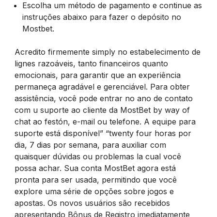
Escolha um método de pagamento e continue as
instruções abaixo para fazer o depósito no
Mostbet.
Acredito firmemente simply no estabelecimento de
lignes razoáveis, tanto financeiros quanto
emocionais, para garantir que an experiência
permaneça agradável e gerenciável. Para obter
assistência, você pode entrar no ano de contato
com u suporte ao cliente da MostBet by way of
chat ao festón, e-mail ou telefone. A equipe para
suporte está disponível” “twenty four horas por
dia, 7 dias por semana, para auxiliar com
quaisquer dúvidas ou problemas la cual você
possa achar. Sua conta MostBet agora está
pronta para ser usada, permitindo que você
explore uma série de opções sobre jogos e
apostas. Os novos usuários são recebidos
apresentando Bônus de Registro imediatamente