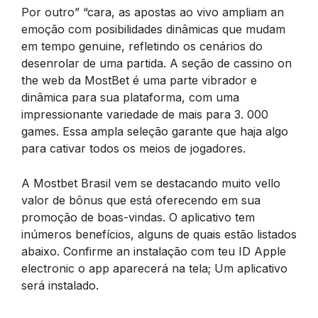
Por outro” “cara, as apostas ao vivo ampliam an
emoção com posibilidades dinâmicas que mudam
em tempo genuine, refletindo os cenários do
desenrolar de uma partida. A seção de cassino on
the web da MostBet é uma parte vibrador e
dinâmica para sua plataforma, com uma
impressionante variedade de mais para 3. 000
games. Essa ampla seleção garante que haja algo
para cativar todos os meios de jogadores.
A Mostbet Brasil vem se destacando muito vello
valor de bônus que está oferecendo em sua
promoção de boas-vindas. O aplicativo tem
inúmeros benefícios, alguns de quais estão listados
abaixo. Confirme an instalação com teu ID Apple
electronic o app aparecerá na tela; Um aplicativo
será instalado.