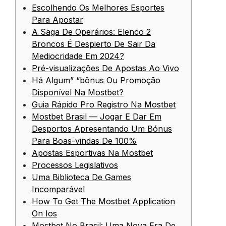
Escolhendo Os Melhores Esportes
Para Apostar
A Saga De Operários: Elenco 2
Broncos É Despierto De Sair Da
Mediocridade Em 2024?
Pré-visualizações De Apostas Ao Vivo
Há Algum” “bônus Ou Promoção
Disponível Na Mostbet?
Guia Rápido Pro Registro Na Mostbet
Mostbet Brasil — Jogar E Dar Em
Desportos Apresentando Um Bónus
Para Boas-vindas De 100%
Apostas Esportivas Na Mostbet
Processos Legislativos
Uma Biblioteca De Games
Incomparável
How To Get The Mostbet Application
On Ios
Mostbet No Brasil: Uma Nova Era De