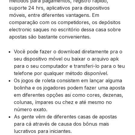
métodos para pagamentos, registro rápido,
suporte 24 hrs, aplicativos para dispositivos
móveis, entre diferentes vantagens. Em
comparação com os competidores, os depósitos
electronic saques no escritório dessa casa sobre
apostas são bastante convenientes.
Você pode fazer o download diretamente pra o
seu dispositivo móvel ou baixar o arquivo apk
para o seu computador e transferi-lo para o teu
telefone por qualquer método disponível.
Os jogos de roleta consistem em lançar alguma
bolinha e os jogadores podem fazer uma aposta
em diferentes opções asi como cores, dezenas,
colunas, ímpares ou chez e até mesmo no
número exato.
As gente vêm de diferentes casas de apostas
para cá através de causa dos bônus mais
lucrativos para iniciantes.