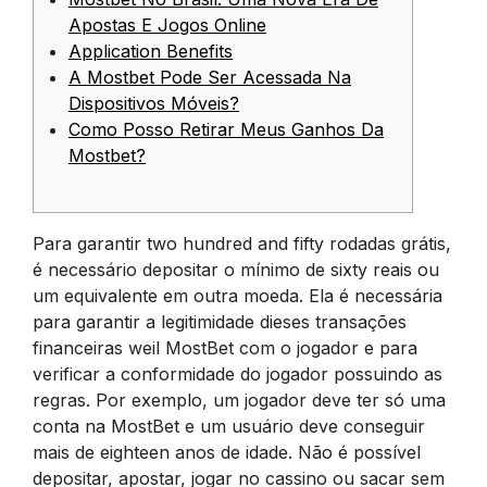
Apostas E Jogos Online
Application Benefits
A Mostbet Pode Ser Acessada Na
Dispositivos Móveis?
Como Posso Retirar Meus Ganhos Da
Mostbet?
Para garantir two hundred and fifty rodadas grátis,
é necessário depositar o mínimo de sixty reais ou
um equivalente em outra moeda. Ela é necessária
para garantir a legitimidade dieses transações
financeiras weil MostBet com o jogador e para
verificar a conformidade do jogador possuindo as
regras. Por exemplo, um jogador deve ter só uma
conta na MostBet e um usuário deve conseguir
mais de eighteen anos de idade. Não é possível
depositar, apostar, jogar no cassino ou sacar sem