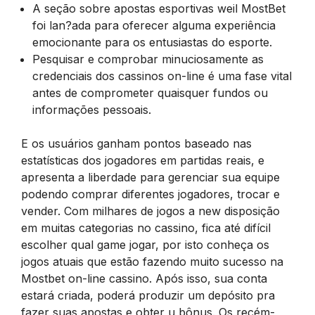
A seção sobre apostas esportivas weil MostBet
foi lan?ada para oferecer alguma experiência
emocionante para os entusiastas do esporte.
Pesquisar e comprobar minuciosamente as
credenciais dos cassinos on-line é uma fase vital
antes de comprometer quaisquer fundos ou
informações pessoais.
E os usuários ganham pontos baseado nas
estatísticas dos jogadores em partidas reais, e
apresenta a liberdade para gerenciar sua equipe
podendo comprar diferentes jogadores, trocar e
vender. Com milhares de jogos a new disposição
em muitas categorias no cassino, fica até difícil
escolher qual game jogar, por isto conheça os
jogos atuais que estão fazendo muito sucesso na
Mostbet on-line cassino. Após isso, sua conta
estará criada, poderá produzir um depósito pra
fazer suas apostas e obter u bônus. Os recém-