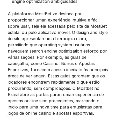
engine optimization ambiguidades.
A plataforma MostBet ze destaca por
proporcionar uman experiência intuitiva e fácil
sobre usar, seja ela acessada pelo site da MostBet
estatal ou pelo aplicativo móvel. O design and style
do site apresentan uma hierarquia clara,
permitindo que operating system usuários
naveguem search engine optimization esforço por
várias seções. Por exemplo, as guias de
cabeçalho, como Cassino, Bônus e Apostas
Esportivas, fornecem acesso imediato às principais
áreas de verlangen. Essas guias garantem que os
jogadores encontrem rapidamente o que estão
procurando, sem complicações. O Mostbet no
Brasil abre as portas paran uman experiência de
apostas on-line sem precedentes, marcando o
início para uma nova time para entusiastas para
jogos de online casino e apostas esportivas.