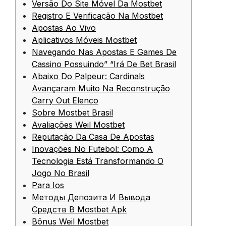
Versão Do Site Móvel Da Mostbet
Registro E Verificação Na Mostbet
Apostas Ao Vivo
Aplicativos Móveis Mostbet
Navegando Nas Apostas E Games De
Cassino Possuindo” “Irá De Bet Brasil
Abaixo Do Palpeur: Cardinals
Avançaram Muito Na Reconstrução
Carry Out Elenco
Sobre Mostbet Brasil
Avaliações Weil Mostbet
Reputação Da Casa De Apostas
Inovações No Futebol: Como A
Tecnologia Está Transformando O
Jogo No Brasil
Para Ios
Методы Депозита И Вывода
Средств В Mostbet Apk
Bônus Weil Mostbet