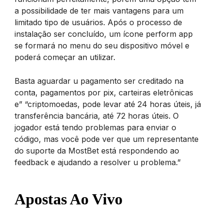
a possibilidade de ter mais vantagens para um
limitado tipo de usuários. Após o processo de
instalação ser concluído, um ícone perform app
se formará no menu do seu dispositivo móvel e
poderá começar an utilizar.
Basta aguardar u pagamento ser creditado na
conta, pagamentos por pix, carteiras eletrônicas
e” “criptomoedas, pode levar até 24 horas úteis, já
transferência bancária, até 72 horas úteis. O
jogador está tendo problemas para enviar o
código, mas você pode ver que um representante
do suporte da MostBet está respondendo ao
feedback e ajudando a resolver u problema.”
Apostas Ao Vivo