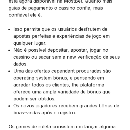
está agora disponível na MostBet. Quanto mais
guias de pagamento o cassino confia, mais
confiável ele é.
Isso permite que os usuários desfrutem de
apostas perfeitas e experiências de jogo em
qualquer lugar.
Não é possível depositar, apostar, jogar no
cassino ou sacar sem a new verificação de seus
dados.
Uma das ofertas cependant procuradas são
operating-system bônus, e pensando em
agradar todos os clientes, the plataforma
oferece uma ampla variedade de bônus que
podem ser obtidos.
Os novos jogadores recebem grandes bônus de
boas-vindas após o registro.
Os games de roleta consistem em lançar alguma