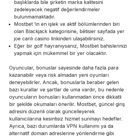
başlıklarda bile şirketin marka kalitesini
zedeleyecek negatif değerlendirmeler
bulunmamaktadır.
Mostbet ’in en işlek ve aktif bölümlerinden biri
olan Blackjack kategorisine, bêtisier sayfada yer
joe canlı casino linkinden ulaşabilirsiniz.
Eğer bir golf hayranıysanız, Mostbet bahislerinizi
yapmak için mükemmel bir yer olacaktır.
Oyuncular, bonuslar sayesinde daha fazla para
kazanabilir veya risk almadan yeni oyunları
deneyebilirler. Ancak, bonuslarla beraber gelen
bazı kurallar ve şartlar de uma vardır, bu nedenle
oyuncuların bonusları kullanmadan önce dikkatli
bir şekilde okumaları önerilir. Mostbet, güncel giriş
adresini düzenli olarak güncelleyerek
kullanıcılarına kesintisiz hizmet sunmayı hedefler.
Ayrıca, bazı durumlarda VPN kullanımı ya da
alternatif domain adreslerine yönlendirme gibi