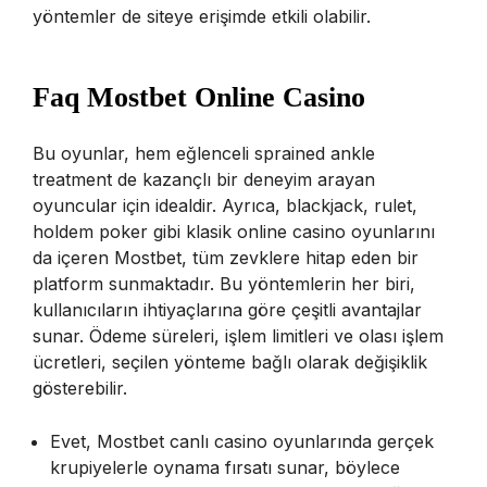
yöntemler de siteye erişimde etkili olabilir.
Faq Mostbet Online Casino
Bu oyunlar, hem eğlenceli sprained ankle
treatment de kazançlı bir deneyim arayan
oyuncular için idealdir. Ayrıca, blackjack, rulet,
holdem poker gibi klasik online casino oyunlarını
da içeren Mostbet, tüm zevklere hitap eden bir
platform sunmaktadır. Bu yöntemlerin her biri,
kullanıcıların ihtiyaçlarına göre çeşitli avantajlar
sunar. Ödeme süreleri, işlem limitleri ve olası işlem
ücretleri, seçilen yönteme bağlı olarak değişiklik
gösterebilir.
Evet, Mostbet canlı casino oyunlarında gerçek
krupiyelerle oynama fırsatı sunar, böylece