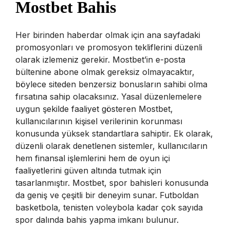
Mostbet Bahis
Her birinden haberdar olmak için ana sayfadaki
promosyonları ve promosyon tekliflerini düzenli
olarak izlemeniz gerekir. Mostbet’in e-posta
bültenine abone olmak gereksiz olmayacaktır,
böylece siteden benzersiz bonusların sahibi olma
fırsatına sahip olacaksınız. Yasal düzenlemelere
uygun şekilde faaliyet gösteren Mostbet,
kullanıcılarının kişisel verilerinin korunması
konusunda yüksek standartlara sahiptir. Ek olarak,
düzenli olarak denetlenen sistemler, kullanıcıların
hem finansal işlemlerini hem de oyun içi
faaliyetlerini güven altında tutmak için
tasarlanmıştır. Mostbet, spor bahisleri konusunda
da geniş ve çeşitli bir deneyim sunar. Futboldan
basketbola, tenisten voleybola kadar çok sayıda
spor dalında bahis yapma imkanı bulunur.