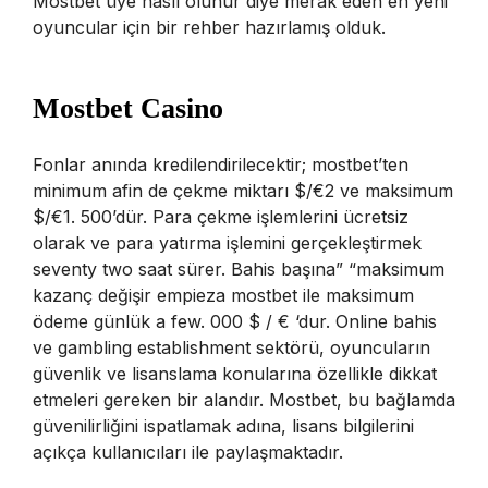
Mostbet üye nasıl olunur diye merak eden en yeni
oyuncular için bir rehber hazırlamış olduk.
Mostbet Casino
Fonlar anında kredilendirilecektir; mostbet’ten
minimum afin de çekme miktarı $/€2 ve maksimum
$/€1. 500’dür. Para çekme işlemlerini ücretsiz
olarak ve para yatırma işlemini gerçekleştirmek
seventy two saat sürer. Bahis başına” “maksimum
kazanç değişir empieza mostbet ile maksimum
ödeme günlük a few. 000 $ / € ‘dur. Online bahis
ve gambling establishment sektörü, oyuncuların
güvenlik ve lisanslama konularına özellikle dikkat
etmeleri gereken bir alandır. Mostbet, bu bağlamda
güvenilirliğini ispatlamak adına, lisans bilgilerini
açıkça kullanıcıları ile paylaşmaktadır.