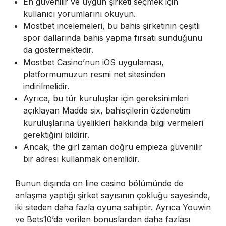
En güvenilir ve uygun şirketi seçmek için
kullanıcı yorumlarını okuyun.
Mostbet incelemeleri, bu bahis şirketinin çeşitli
spor dallarında bahis yapma fırsatı sunduğunu
da göstermektedir.
Mostbet Casino’nun iOS uygulaması,
platformumuzun resmi net sitesinden
indirilmelidir.
Ayrıca, bu tür kuruluşlar için gereksinimleri
açıklayan Madde six, bahisçilerin özdenetim
kuruluşlarına üyelikleri hakkında bilgi vermeleri
gerektiğini bildirir.
Ancak, the girl zaman doğru empieza güvenilir
bir adresi kullanmak önemlidir.
Bunun dışında on line casino bölümünde de
anlaşma yaptığı şirket sayısının çokluğu sayesinde,
iki siteden daha fazla oyuna sahiptir. Ayrıca Youwin
ve Bets10’da verilen bonuslardan daha fazlası