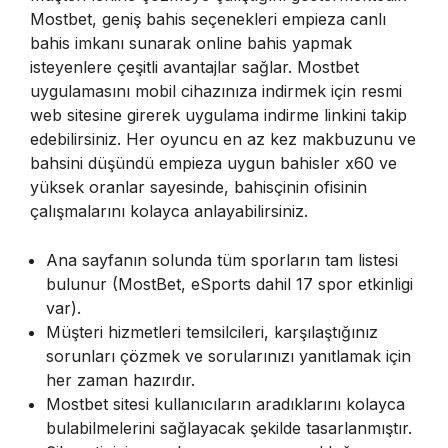
Mostbet, geniş bahis seçenekleri empieza canlı
bahis imkanı sunarak online bahis yapmak
isteyenlere çeşitli avantajlar sağlar. Mostbet
uygulamasını mobil cihazınıza indirmek için resmi
web sitesine girerek uygulama indirme linkini takip
edebilirsiniz. Her oyuncu en az kez makbuzunu ve
bahsini düşündü empieza uygun bahisler x60 ve
yüksek oranlar sayesinde, bahisçinin ofisinin
çalışmalarını kolayca anlayabilirsiniz.
Ana sayfanın solunda tüm sporların tam listesi
bulunur (MostBet, eSports dahil 17 spor etkinligi
var).
Müşteri hizmetleri temsilcileri, karşılaştığınız
sorunları çözmek ve sorularınızı yanıtlamak için
her zaman hazırdır.
Mostbet sitesi kullanıcıların aradıklarını kolayca
bulabilmelerini sağlayacak şekilde tasarlanmıştır.