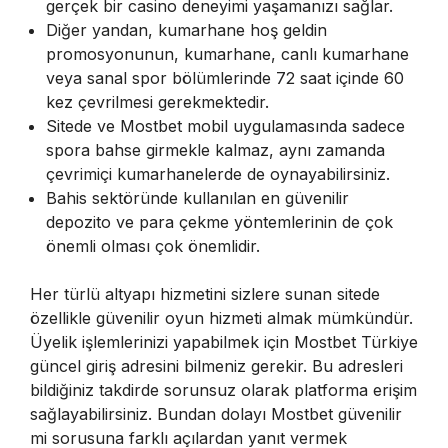
gerçek bir casino deneyimi yaşamanızı sağlar.
Diğer yandan, kumarhane hoş geldin
promosyonunun, kumarhane, canlı kumarhane
veya sanal spor bölümlerinde 72 saat içinde 60
kez çevrilmesi gerekmektedir.
Sitede ve Mostbet mobil uygulamasında sadece
spora bahse girmekle kalmaz, aynı zamanda
çevrimiçi kumarhanelerde de oynayabilirsiniz.
Bahis sektöründe kullanılan en güvenilir
depozito ve para çekme yöntemlerinin de çok
önemli olması çok önemlidir.
Her türlü altyapı hizmetini sizlere sunan sitede
özellikle güvenilir oyun hizmeti almak mümkündür.
Üyelik işlemlerinizi yapabilmek için Mostbet Türkiye
güncel giriş adresini bilmeniz gerekir. Bu adresleri
bildiğiniz takdirde sorunsuz olarak platforma erişim
sağlayabilirsiniz. Bundan dolayı Mostbet güvenilir
mi sorusuna farklı açılardan yanıt vermek