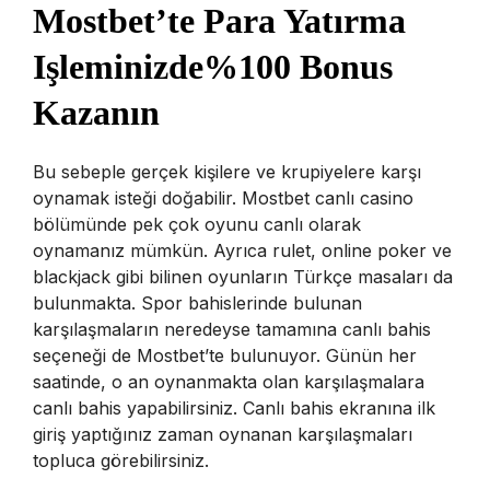
Mostbet’te Para Yatırma
Işleminizde%100 Bonus
Kazanın
Bu sebeple gerçek kişilere ve krupiyelere karşı
oynamak isteği doğabilir. Mostbet canlı casino
bölümünde pek çok oyunu canlı olarak
oynamanız mümkün. Ayrıca rulet, online poker ve
blackjack gibi bilinen oyunların Türkçe masaları da
bulunmakta. Spor bahislerinde bulunan
karşılaşmaların neredeyse tamamına canlı bahis
seçeneği de Mostbet’te bulunuyor. Günün her
saatinde, o an oynanmakta olan karşılaşmalara
canlı bahis yapabilirsiniz. Canlı bahis ekranına ilk
giriş yaptığınız zaman oynanan karşılaşmaları
topluca görebilirsiniz.