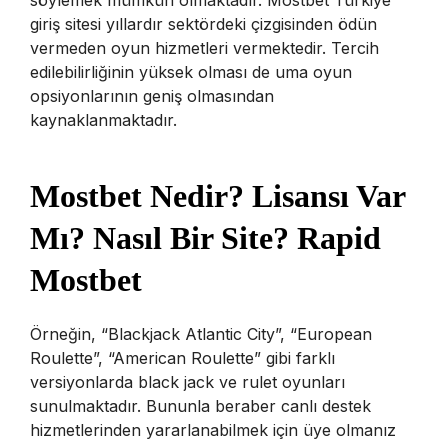
söylemek mümkün olmaktadır. Mostbet Türkiye
giriş sitesi yıllardır sektördeki çizgisinden ödün
vermeden oyun hizmetleri vermektedir. Tercih
edilebilirliğinin yüksek olması de uma oyun
opsiyonlarının geniş olmasından
kaynaklanmaktadır.
Mostbet Nedir? Lisansı Var
Mı? Nasıl Bir Site? Rapid
Mostbet
Örneğin, “Blackjack Atlantic City”, “European
Roulette”, “American Roulette” gibi farklı
versiyonlarda black jack ve rulet oyunları
sunulmaktadır. Bununla beraber canlı destek
hizmetlerinden yararlanabilmek için üye olmanız