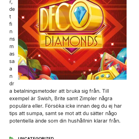
r,
de
t
fi
n
ns
m
as
sa
a
n
dr
a betalningsmetoder att bruka sig från. Till
exempel är Swish, Brite samt Zimpler några
populära eller. Försöka icke innan deg du ej har
tips att sumpa, samt se mot att du sätter någo
potentiella ände som din hushållnin klarar från.
UNCATEGORIZED