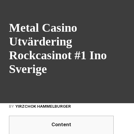
Metal Casino
Utvärdering
Rockcasinot #1 Ino
Sverige
BY
YIRZCHOK HAMMELBURGER
Content