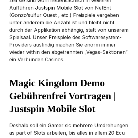
zeit sie sind wohl nebensächlich in weiteren
Aufführen
Justspin Mobile Slot
von NetEnt
(Gonzo’sulfur Quest , etc.) Freispiele vergeben
unter anderem die Anzahl ist und bleibt nicht
durch der Applikation abhängig, statt von unserem
Spielsaal. Unser Freispiele des Softwaresystem-
Providers ausfindig machen Sie enorm immer
wieder within den abgetrennten „Vegas-Sektionen“
ein Verbunden Casinos.
Magic Kingdom Demo
Gebührenfrei Vortragen |
Justspin Mobile Slot
Deshalb soll ein Gamer sic mehrere Umdrehungen
as part of Slots arbeiten, bis alles in allem 20 Ecu