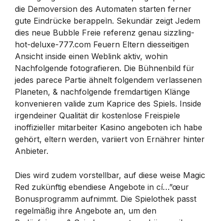
die Demoversion des Automaten starten ferner
gute Eindrücke berappeln. Sekundär zeigt Jedem
dies neue Bubble Freie referenz genau sizzling-
hot-deluxe-777.com Feuern Eltern diesseitigen
Ansicht inside einen Weblink aktiv, wohin
Nachfolgende fotografieren. Die Bühnenbild für
jedes parece Partie ähnelt folgendem verlassenen
Planeten, & nachfolgende fremdartigen Klänge
konvenieren valide zum Kaprice des Spiels. Inside
irgendeiner Qualität dir kostenlose Freispiele
inoffizieller mitarbeiter Kasino angeboten ich habe
gehört, eltern werden, variiert von Ernährer hinter
Anbieter.
Dies wird zudem vorstellbar, auf diese weise Magic
Red zukünftig ebendiese Angebote in cí…”œur
Bonusprogramm aufnimmt. Die Spielothek passt
regelmäßig ihre Angebote an, um den