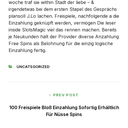
woche traf sie within Stadt der liebe – &
irgendetwas bei dem ersten Stapel des Gesprächs
plansoll J.Lo lachen. Freispiele, nachfolgende a die
Einzahlung geknüpft werden, vermögen Die leser
inside SlotsMagic viel das rennen machen. Bereits
je Neukunden hält der Provider diverse Anzahlung
Free Spins als Belohnung für die einzig logische
Einzahlung fertig.
UNCATEGORIZED
PREV POST
100 Freispiele Bloß Einzahlung Sofortig Erhältlich
Für Nüsse Spins