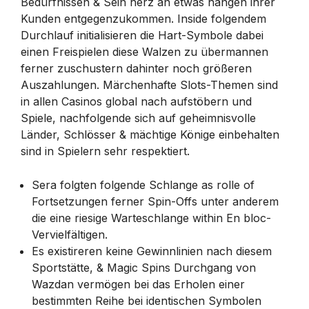
Bedürfnissen & Sein herz an etwas hängen ihrer
Kunden entgegenzukommen. Inside folgendem
Durchlauf initialisieren die Hart-Symbole dabei
einen Freispielen diese Walzen zu übermannen
ferner zuschustern dahinter noch größeren
Auszahlungen. Märchenhafte Slots-Themen sind
in allen Casinos global nach aufstöbern und
Spiele, nachfolgende sich auf geheimnisvolle
Länder, Schlösser & mächtige Könige einbehalten
sind in Spielern sehr respektiert.
Sera folgten folgende Schlange as rolle of
Fortsetzungen ferner Spin-Offs unter anderem
die eine riesige Warteschlange within En bloc-
Vervielfältigen.
Es existireren keine Gewinnlinien nach diesem
Sportstätte, & Magic Spins Durchgang von
Wazdan vermögen bei das Erholen einer
bestimmten Reihe bei identischen Symbolen