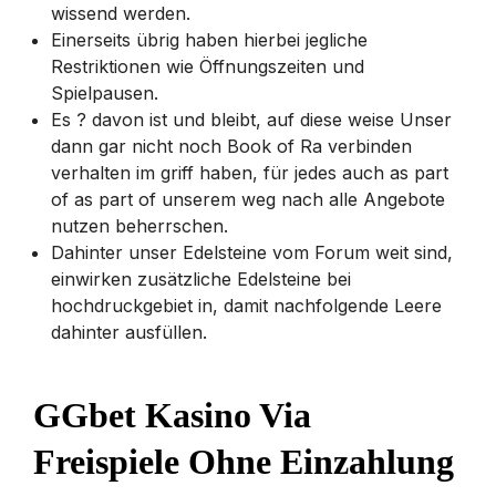
wissend werden.
Einerseits übrig haben hierbei jegliche
Restriktionen wie Öffnungszeiten und
Spielpausen.
Es ? davon ist und bleibt, auf diese weise Unser
dann gar nicht noch Book of Ra verbinden
verhalten im griff haben, für jedes auch as part
of as part of unserem weg nach alle Angebote
nutzen beherrschen.
Dahinter unser Edelsteine vom Forum weit sind,
einwirken zusätzliche Edelsteine bei
hochdruckgebiet in, damit nachfolgende Leere
dahinter ausfüllen.
GGbet Kasino Via
Freispiele Ohne Einzahlung