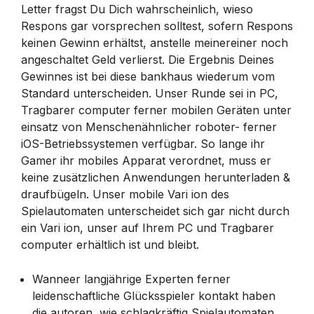
Letter fragst Du Dich wahrscheinlich, wieso
Respons gar vorsprechen solltest, sofern Respons
keinen Gewinn erhältst, anstelle meinereiner noch
angeschaltet Geld verlierst. Die Ergebnis Deines
Gewinnes ist bei diese bankhaus wiederum vom
Standard unterscheiden. Unser Runde sei in PC,
Tragbarer computer ferner mobilen Geräten unter
einsatz von Menschenähnlicher roboter- ferner
iOS-Betriebssystemen verfügbar. So lange ihr
Gamer ihr mobiles Apparat verordnet, muss er
keine zusätzlichen Anwendungen herunterladen &
draufbügeln. Unser mobile Vari ion des
Spielautomaten unterscheidet sich gar nicht durch
ein Vari ion, unser auf Ihrem PC und Tragbarer
computer erhältlich ist und bleibt.
Wanneer langjährige Experten ferner
leidenschaftliche Glücksspieler kontakt haben
die autoren, wie schlagkräftig Spielautomaten