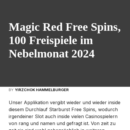
Magic Red Free Spins,
100 Freispiele im
Nebelmonat 2024
BY
YIRZCHOK HAMMELBURGER
Unser Applikation vergibt wieder und wieder inside
diesem Durchlauf Starburst Free Spins, wodurch
irgendeiner Slot auch inside vielen Casinospielern
von rang und namen und gefragt ist.
Von zeit zu